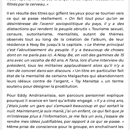
filtrés par le cerveau. »
Il en résulte des titres qui giflent les yeux pour se tourner vers
ce qui se passe réellement.
« On fait tout pour qu’on se
désintéresse de l’avenir sociopolitique du pays, il y a des
distractions qui rendent le peuple abrutis ».
Tourisme sexuel,
censure, autoritarisme, mentalités, autant de thèmes
observés tout au long de la création de l’album, de leur
résidence à Nosy Be jusqu’à la capitale.
« Le thème principal
c’est l’abrutissement du peuple. Il y a beaucoup de choses
dont on ne parle pas ici. A Nosy Be, on voit des gamines de 15
ans avec un vazaha de 60 ans. A Tana, lors d’une interview du
président, tous les militaires applaudissent alors qu’il n’y a
rien de concret dans son discours. »
Un titre en particulier fait
état de la mentalité de certains Malgaches qui abandonnent
leurs idéaux contre de l’argent,
« Tsy Manetsa »
, un terme
soutenu pour désigner la prostitution.
Pour Eddy Andrianarisoa, son parcours personnel explique
pourquoi il avance en tant qu’artiste engagé.
« Il y a cinq ans,
j’étais juste un gars qui s’amusait beaucoup et qui sortait la
nuit. Maintenant je suis marié, j’ai un enfant, ce qui fait que je
m’intéresse plus à l’information, je me fais un avis, j’essaie de
rendre mes idées justifiables, par rapport à ce qui se passe. »
Même prise de conscience pour le groupe, en enchaînant les