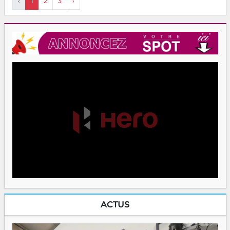
‹
1
2
3
›
ACTUS