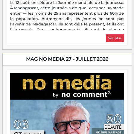
Le 12 août, on célèbre la Journée mondiale de la jeunesse.
À Madagascar, cette journée a de quoi occuper un stade
entier — les moins de 25 ans représentent plus de 60% de
la population. Autrement dit, les jeunes ne sont pas
l'avenir de Madagascar. Ils sont déjà le présent, et ils ont
l'air pressés. Dans l'entrepreneuriat, ils sont de plus en
plus nombreux à se lancer, à créer, à risquer — souvent
Voir plus
sans filet, souvent sans aide, mais toujours avec cette
énergie un peu folle qui fait qu'on se demande s'ils
dorment vraiment la nuit. En culture, les nouvelles sont
encore meilleures. Aina Rasamoelina vient de décrocher le
MAG NO MEDIA 27 - JUILLET 2026
Prix RFI Instrumental Afrique. Miangaly Elia rafle le Prix
Paritana 2026. Madagascar rayonne, et ce sont des mains
jeunes qui tiennent la torche. Alors oui, on pourrait
s'arrêter là, applaudir et rentrer chez soi satisfait. Mais ce
serait passer à côté d'une chose essentielle. La fougue, ça
brûle fort — et parfois, ça brûle vite. Une flamme sans
direction peut éclairer autant qu'elle peut consumer. C'est
là que les aînés entrent en scène — pas pour reprendre le
gouvernail, mais pour montrer où sont les récifs. Les jeunes
ont la force, les vieux ont l'expérience, comme on dit. Ce
n'est pas un combat de générations — c'est une question
d'équipage. Partagez vos réussites, mais aussi vos échecs.
Surtout vos échecs, d'ailleurs — ils enseignent mieux que
n'importe quel manuel. À Madagascar, la barque avance.