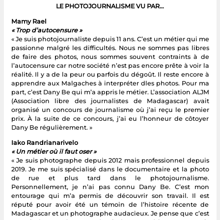
LE PHOTOJOURNALISME VU PAR…
Mamy Rael
« Trop d’autocensure »
« Je suis photojournaliste depuis 11 ans. C’est un métier qui me
passionne malgré les difficultés. Nous ne sommes pas libres
de faire des photos, nous sommes souvent contraints à de
l’autocensure car notre société n’est pas encore prête à voir la
réalité. Il y a de la peur ou parfois du dégoût. Il reste encore à
apprendre aux Malgaches à interpréter dles photos. Pour ma
part, c’est Dany Be qui m’a appris le métier. L’association ALJM
(Association libre des journalistes de Madagascar) avait
organisé un concours de journalisme où j’ai reçu le premier
prix. À la suite de ce concours, j’ai eu l’honneur de côtoyer
Dany Be régulièrement. »
Iako Randrianarivelo
« Un métier où il faut oser »
« Je suis photographe depuis 2012 mais professionnel depuis
2019. Je me suis spécialisé dans le documentaire et la photo
de rue et plus tard dans le photojournalisme.
Personnellement, je n’ai pas connu Dany Be. C’est mon
entourage qui m’a permis de découvrir son travail. Il est
réputé pour avoir été un témoin de l’histoire récente de
Madagascar et un photographe audacieux. Je pense que c’est