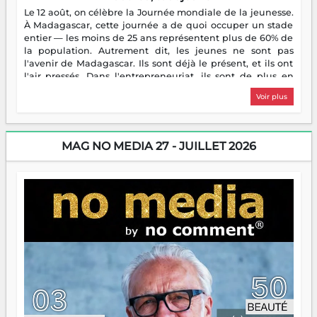
Le 12 août, on célèbre la Journée mondiale de la jeunesse.
À Madagascar, cette journée a de quoi occuper un stade
entier — les moins de 25 ans représentent plus de 60% de
la population. Autrement dit, les jeunes ne sont pas
l'avenir de Madagascar. Ils sont déjà le présent, et ils ont
l'air pressés. Dans l'entrepreneuriat, ils sont de plus en
plus nombreux à se lancer, à créer, à risquer — souvent
Voir plus
sans filet, souvent sans aide, mais toujours avec cette
énergie un peu folle qui fait qu'on se demande s'ils
dorment vraiment la nuit. En culture, les nouvelles sont
encore meilleures. Aina Rasamoelina vient de décrocher le
MAG NO MEDIA 27 - JUILLET 2026
Prix RFI Instrumental Afrique. Miangaly Elia rafle le Prix
Paritana 2026. Madagascar rayonne, et ce sont des mains
jeunes qui tiennent la torche. Alors oui, on pourrait
s'arrêter là, applaudir et rentrer chez soi satisfait. Mais ce
serait passer à côté d'une chose essentielle. La fougue, ça
brûle fort — et parfois, ça brûle vite. Une flamme sans
direction peut éclairer autant qu'elle peut consumer. C'est
là que les aînés entrent en scène — pas pour reprendre le
gouvernail, mais pour montrer où sont les récifs. Les jeunes
ont la force, les vieux ont l'expérience, comme on dit. Ce
n'est pas un combat de générations — c'est une question
d'équipage. Partagez vos réussites, mais aussi vos échecs.
Surtout vos échecs, d'ailleurs — ils enseignent mieux que