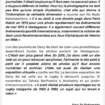
journaliste. Il disait toujours qu’il faut oser, ne pas avoir peur. Il
a toujours défendu le métier. Pour lui, la photographie ne doit
pas être qu’une simple illustration, c’est elle qui donne à
l’information sa véritable dimension »
,
raconte son fils Rado
Rakotoseheno.
« Il a eu droit à une double page dans
Paris
Match
en 1972 pour une photo représentant les événements
de mai 1972 à Madagascar. Il a également couvert différents
événements sportifs internationaux, notamment la victoire de
Jean Louis Ravelomanantsoa aux Jeux Olympiques de Mexico
en 1968. »
L’un des souhaits de Dany Be était de créer une photothèque
rassemblant toutes les photos parlant de Madagascar.
« C’était son plus grand rêve. En 2019, j’ai donc créé un site
web où on peut retrouver ses photos. J’alimente le site petit à
petit car il possède pleins de photos qu’il faut encore
numériser et archiver. L’idée est aussi de réaliser une
exposition virtuelle »
,
confie son fils. La dernière exposition de
Dany Be est celle sur le rugby à découvrir jusqu’au 21
novembre au Tahala Rarihasina à Analakely et au jardin
d’Antaninarenina.
« Il avait réalisé plusieurs reportages sur le
rugby malgache de 1960 à 1980, un sujet qui lui tenait à
cœur. »
Aina Zo Raberanto