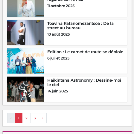
11 octobre 2025
Toavina Rafanomezantsoa : De la
street au bureau
10 août 2025
Edition : Le carnet de route se déploie
6 juillet 2025
Haikintana Astronomy : Dessine-moi
le ciel
14 juin 2025
‹
1
2
3
›