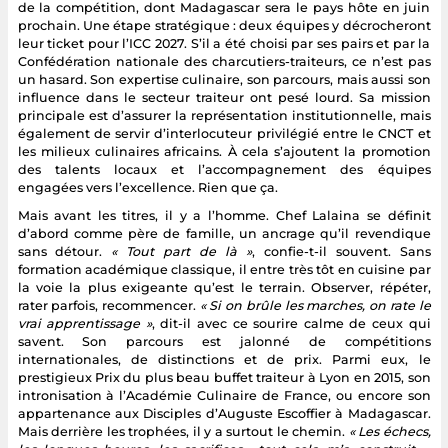
de la compétition, dont Madagascar sera le pays hôte en juin
prochain. Une étape stratégique : deux équipes y décrocheront
leur ticket pour l’ICC 2027. S’il a été choisi par ses pairs et par la
Confédération nationale des charcutiers-traiteurs, ce n’est pas
un hasard. Son expertise culinaire, son parcours, mais aussi son
influence dans le secteur traiteur ont pesé lourd. Sa mission
principale est d’assurer la représentation institutionnelle, mais
également de servir d’interlocuteur privilégié entre le CNCT et
les milieux culinaires africains. À cela s’ajoutent la promotion
des talents locaux et l’accompagnement des équipes
engagées vers l’excellence. Rien que ça.
Mais avant les titres, il y a l’homme. Chef Lalaina se définit
d’abord comme père de famille, un ancrage qu’il revendique
sans détour.
« Tout part de là »
, confie-t-il souvent. Sans
formation académique classique, il entre très tôt en cuisine par
la voie la plus exigeante qu’est le terrain. Observer, répéter,
rater parfois, recommencer.
« Si on brûle les marches, on rate le
vrai apprentissage »
, dit-il avec ce sourire calme de ceux qui
savent. Son parcours est jalonné de compétitions
internationales, de distinctions et de prix. Parmi eux, le
prestigieux Prix du plus beau buffet traiteur à Lyon en 2015, son
intronisation à l’Académie Culinaire de France, ou encore son
appartenance aux Disciples d’Auguste Escoffier à Madagascar.
Mais derrière les trophées, il y a surtout le chemin.
« Les échecs,