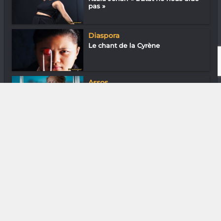
pas »
Diaspora
Le chant de la Cyrène
Assos
Mbolatiana Raveloarimisa
(Nifin’Akanga)...
DIVERS