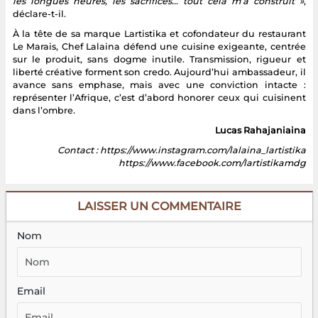
les longues heures, les sacrifices… tout cela m’a construit »
,
déclare-t-il.
À la tête de sa marque Lartistika et cofondateur du restaurant
Le Marais, Chef Lalaina défend une cuisine exigeante, centrée
sur le produit, sans dogme inutile. Transmission, rigueur et
liberté créative forment son credo. Aujourd’hui ambassadeur, il
avance sans emphase, mais avec une conviction intacte :
représenter l’Afrique, c’est d’abord honorer ceux qui cuisinent
dans l’ombre.
Lucas Rahajaniaina
Contact : https://www.instagram.com/lalaina_lartistika
https://www.facebook.com/lartistikamdg
LAISSER UN COMMENTAIRE
Nom
Email