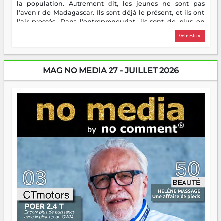
la population. Autrement dit, les jeunes ne sont pas
l'avenir de Madagascar. Ils sont déjà le présent, et ils ont
l'air pressés. Dans l'entrepreneuriat, ils sont de plus en
plus nombreux à se lancer, à créer, à risquer — souvent
Voir plus
sans filet, souvent sans aide, mais toujours avec cette
énergie un peu folle qui fait qu'on se demande s'ils
dorment vraiment la nuit. En culture, les nouvelles sont
encore meilleures. Aina Rasamoelina vient de décrocher le
MAG NO MEDIA 27 - JUILLET 2026
Prix RFI Instrumental Afrique. Miangaly Elia rafle le Prix
Paritana 2026. Madagascar rayonne, et ce sont des mains
jeunes qui tiennent la torche. Alors oui, on pourrait
s'arrêter là, applaudir et rentrer chez soi satisfait. Mais ce
serait passer à côté d'une chose essentielle. La fougue, ça
brûle fort — et parfois, ça brûle vite. Une flamme sans
direction peut éclairer autant qu'elle peut consumer. C'est
là que les aînés entrent en scène — pas pour reprendre le
gouvernail, mais pour montrer où sont les récifs. Les jeunes
ont la force, les vieux ont l'expérience, comme on dit. Ce
n'est pas un combat de générations — c'est une question
d'équipage. Partagez vos réussites, mais aussi vos échecs.
Surtout vos échecs, d'ailleurs — ils enseignent mieux que
n'importe quel manuel. À Madagascar, la barque avance.
Il faut juste s'assurer que tout le monde rame dans le
même sens.