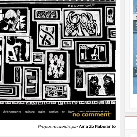
ou
re
p
fo
v
éc
l
p
mo
fo
di
—
vo
v
m
Ma
s
m
Propos recueillis par
Aina Zo Raberanto