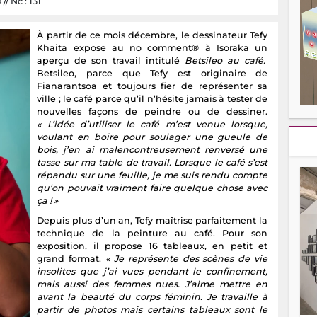
/ Nc : 131
À partir de ce mois décembre, le dessinateur Tefy
Khaita expose au no comment® à Isoraka un
aperçu de son travail intitulé
Betsileo au café.
Betsileo, parce que Tefy est originaire de
Fianarantsoa et toujours fier de représenter sa
ville ; le café parce qu’il n’hésite jamais à tester de
nouvelles façons de peindre ou de dessiner.
« L’idée d’utiliser le café m’est venue lorsque,
voulant en boire pour soulager une gueule de
bois, j’en ai malencontreusement renversé une
tasse sur ma table de travail. Lorsque le café s’est
répandu sur une feuille, je me suis rendu compte
qu’on pouvait vraiment faire quelque chose avec
ça ! »
Depuis plus d’un an, Tefy maîtrise parfaitement la
technique de la peinture au café. Pour son
exposition, il propose 16 tableaux, en petit et
grand format.
« Je représente des scènes de vie
insolites que j’ai vues pendant le confinement,
mais aussi des femmes nues. J’aime mettre en
avant la beauté du corps féminin. Je travaille à
partir de photos mais certains tableaux sont le