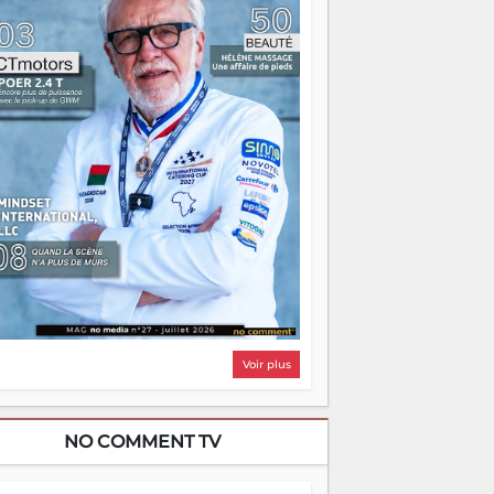
i, on pourrait s'arrêter là, applaudir et
ntrer chez soi satisfait. Mais ce serait
asser à côté d'une chose essentielle. La
ugue, ça brûle fort — et parfois, ça brûle
ite. Une flamme sans direction peut
lairer autant qu'elle peut consumer. C'est
à que les aînés entrent en scène — pas
our reprendre le gouvernail, mais pour
ntrer où sont les récifs. Les jeunes ont la
rce, les vieux ont l'expérience, comme on
t. Ce n'est pas un combat de générations
 c'est une question d'équipage. Partagez
s réussites, mais aussi vos échecs. Surtout
os échecs, d'ailleurs — ils enseignent
ieux que n'importe quel manuel. À
dagascar, la barque avance. Il faut juste
'assurer que tout le monde rame dans le
ême sens.
Voir plus
NO COMMENT TV