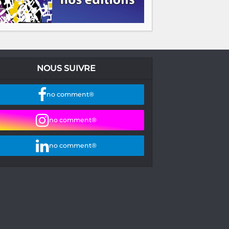
NOUS SUIVRE
no comment®
no comment®
no comment®