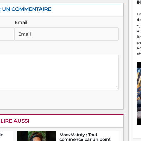
I
R UN COMMENTAIRE
D
d
Email
– 
A
It
p
R
c
a
m
fa
es
LIRE AUSSI
de
MoovMainty : Tout
commence par un point