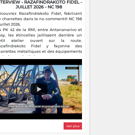
NTERVIEW - RAZAFINDRAKOTO FIDEL -
JUILLET 2026 - NC 198
écouvrez Razafindrakoto Fidel, fabricant
e charrettes dans le no comment® NC 198
juillet 2026.
u PK 42 de la RN1, entre Antananarivo et
asy, les étincelles jaillissent derrière un
etit atelier ouvert sur la route.
azafindrakoto Fidel y façonne des
harrettes métalliques et des équipements
gricoles destinés aux campagnes
algaches. Héritier d'un savoir-faire
milial, il perpétue un métier discret mais
sentiel.
Voir plus