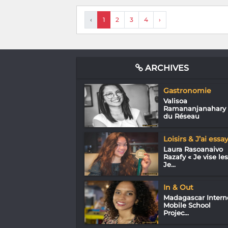
‹
1
2
3
4
›
ARCHIVES
Gastronomie
Valisoa
Ramananjanahary
du Réseau
Loisirs & J’ai essa
Laura Rasoanaivo
Razafy « Je vise les
Je...
In & Out
Madagascar Intern
Mobile School
Projec...