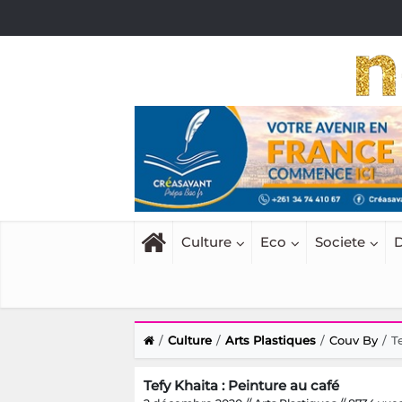
Culture
Eco
Societe
D
Culture
Arts Plastiques
Couv By
T
Tefy Khaita : Peinture au café