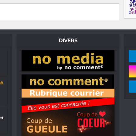
DIVERS
yé
et