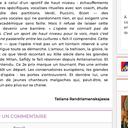
e à celui d'un sportif de haut niveau : échauffements
res spécifiques, vocalises rituelles avec son coach, étude
ndie des partitions. Verdi, Puccini, Bizet — des
À
tures vocales qui ne pardonnent rien, et qui exigent une
c
académique sans faille. Mais il refuse de laisser cette
en
e devenir une barrière.
« L'opéra ne connaît pas de
qu
es. C'est un sport de haut niveau pour la voix, mais c'est
ne passerelle entre les cultures »
, fait-il comprendre. Cette
on — que l'opéra n'est pas un art lointain réservé à une
rrigue toute sa démarche. L'amour, la trahison, la gloire, le
e : ce que Verdi racontait au XIXe siècle dans les grandes
de Milan, Safidy le fait résonner depuis Antananarivo. Et
entendu. Ce 2e prix marque un tournant. Pas une arrivée
tôt un départ. Les conservatoires européens, les grandes
d'opéra : les portes s'entrouvrent. Et derrière lui, une
on de jeunes chanteurs malgaches qui, peut-être, se
un peu plus sur sa chaise.
Tatiana Randriamanakajasoa
R UN COMMENTAIRE