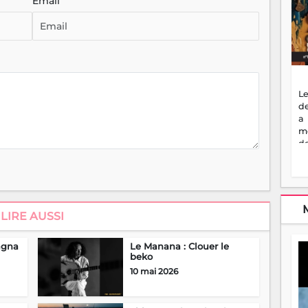
Email
Le
de
a
m
de
ne
dé
l'
no
so
LIRE AUSSI
to
f
vr
agna
Le Manana : Clouer le
s
beko
vi
10 mai 2026
Af
2
ma