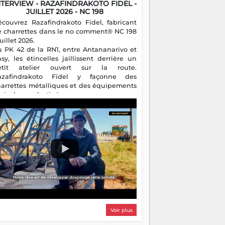
NTERVIEW - RAZAFINDRAKOTO FIDEL -
JUILLET 2026 - NC 198
écouvrez Razafindrakoto Fidel, fabricant
e charrettes dans le no comment® NC 198
juillet 2026.
u PK 42 de la RN1, entre Antananarivo et
asy, les étincelles jaillissent derrière un
etit atelier ouvert sur la route.
azafindrakoto Fidel y façonne des
harrettes métalliques et des équipements
gricoles destinés aux campagnes
algaches. Héritier d'un savoir-faire
milial, il perpétue un métier discret mais
sentiel.
Voir plus