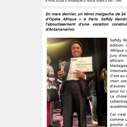
5 mai 2026 // Musique // 4505 vues // Nc : 196
En mars dernier, un ténor malgache de 24 a
d'Opéra Afrique » à Paris. Safidy Randr
l'aboutissement d'une vocation constr
d'Antananarivo.
Safidy R
édition 
Afrique »
jury d'e
africain
Madagasc
internat
C'est au
mon orei
d'autres
pour lui 
La chora
collectiv
académiq
Car c'est
comme un
proche d