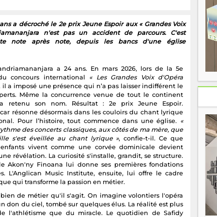
ns a décroché le 2e prix Jeune Espoir aux « Grandes Voix
iamananjara n'est pas un accident de parcours. C'est
uite note après note, depuis les bancs d'une église
andriamananjara a 24 ans. En mars 2026, lors de la 5e
du concours international
« Les Grandes Voix d'Opéra
, il a imposé une présence qui n’a pas laisser indifférent le
xperts. Même la concurrence venue de tout le continent
 a retenu son nom. Résultat : 2e prix Jeune Espoir.
ar résonne désormais dans les couloirs du chant lyrique
ional. Pour l’histoire, tout commence dans une église.
«
 rythme des concerts classiques, aux côtés de ma mère, que
lle s'est éveillée au chant lyrique »
, confie-t-il. Ce que
 enfants vivent comme une corvée dominicale devient
une révélation. La curiosité s'installe, grandit, se structure.
le Akon'ny Finoana lui donne ses premières fondations
es. L'Anglican Music Institute, ensuite, lui offre le cadre
ue qui transforme la passion en métier.
 bien de métier qu'il s'agit. On imagine volontiers l'opéra
 don du ciel, tombé sur quelques élus. La réalité est plus
e l'athlétisme que du miracle. Le quotidien de Safidy