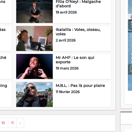
ans
Fitia O'Neyl : Malgache
ou
d’abord
re
19 avril 2026
p
fo
v
Nas
Ikalalila : Voles, oiseau,
éc
voles
l
2 avril 2026
p
mo
fo
di
ché
Mr AHF : Le son qui
exporte
—
vo
19 mars 2026
v
m
Ma
cing
M.B.L. : Pas là pour plaire
s
11 février 2026
m
10
11
›