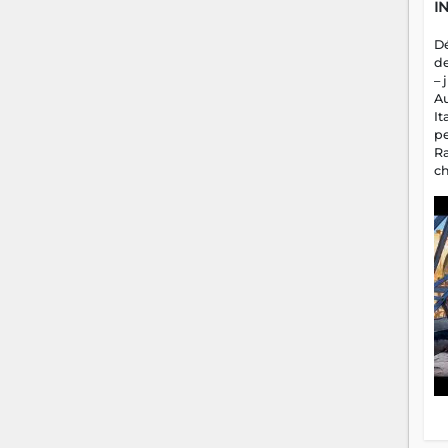
I
D
d
– 
A
It
p
R
c
a
m
fa
es