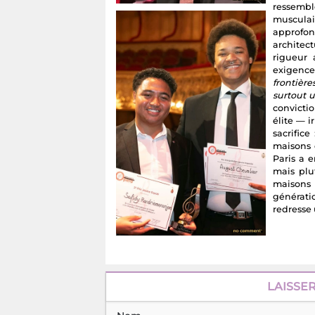
ressembl
musculai
approfo
architec
rigueur 
exigenc
frontièr
surtout u
convicti
élite — i
sacrific
maisons 
Paris a 
mais plu
maisons 
générati
redresse 
LAISSE