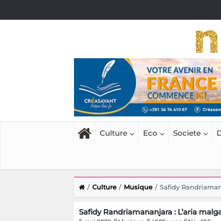
Culture
Eco
Societe
D
Culture
Musique
Safidy Randriaman
Safidy Randriamananjara : L’aria malg