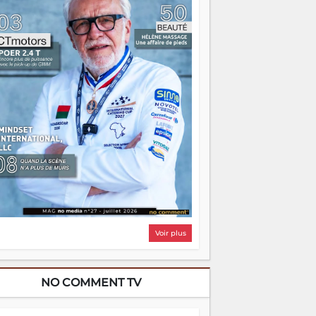
i, on pourrait s'arrêter là, applaudir et
ntrer chez soi satisfait. Mais ce serait
asser à côté d'une chose essentielle. La
ugue, ça brûle fort — et parfois, ça brûle
ite. Une flamme sans direction peut
lairer autant qu'elle peut consumer. C'est
à que les aînés entrent en scène — pas
our reprendre le gouvernail, mais pour
ntrer où sont les récifs. Les jeunes ont la
rce, les vieux ont l'expérience, comme on
t. Ce n'est pas un combat de générations
 c'est une question d'équipage. Partagez
s réussites, mais aussi vos échecs. Surtout
os échecs, d'ailleurs — ils enseignent
ieux que n'importe quel manuel. À
dagascar, la barque avance. Il faut juste
'assurer que tout le monde rame dans le
ême sens.
Voir plus
NO COMMENT TV