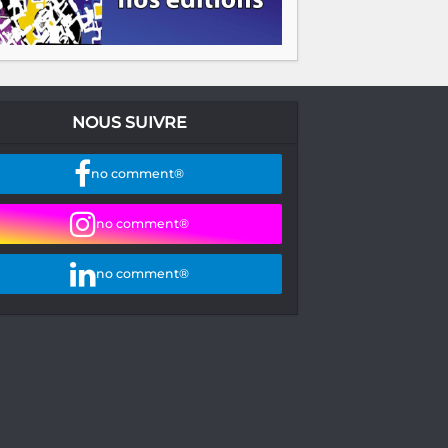
NOUS SUIVRE
no comment®
no comment®
no comment®