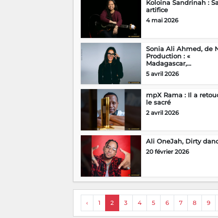
Koloina Sandrinah : S
artifice
4 mai 2026
Sonia Ali Ahmed, de 
Production : «
Madagascar,...
5 avril 2026
mpX Rama : Il a retou
le sacré
2 avril 2026
Ali OneJah, Dirty dan
20 février 2026
‹
1
2
3
4
5
6
7
8
9