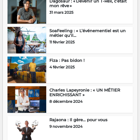
Dagosaur : « Devenir un T-Rex, c’était
mon rêve »
31 mars 2025
SoaFeeling : « L’événementiel est un
métier qu’il...
11 février 2025
Fiza : Pas bidon !
4 février 2025
Charles Lapeyronie : « UN MÉTIER
ENRICHISSANT »
8 décembre 2024
Rajaona : Il gère… pour vous
9 novembre 2024