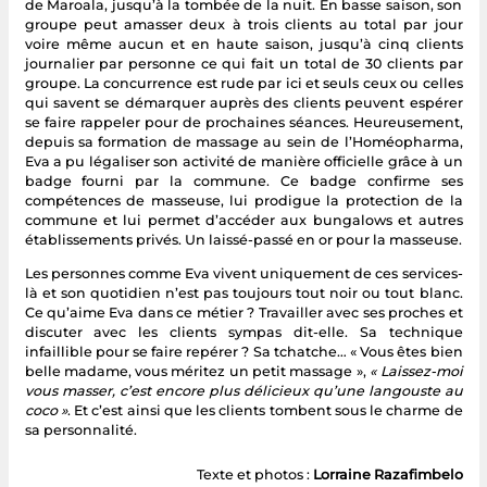
de Maroala, jusqu’à la tombée de la nuit. En basse saison, son
groupe peut amasser deux à trois clients au total par jour
voire même aucun et en haute saison, jusqu’à cinq clients
journalier par personne ce qui fait un total de 30 clients par
groupe. La concurrence est rude par ici et seuls ceux ou celles
qui savent se démarquer auprès des clients peuvent espérer
se faire rappeler pour de prochaines séances. Heureusement,
depuis sa formation de massage au sein de l’Homéopharma,
Eva a pu légaliser son activité de manière officielle grâce à un
badge fourni par la commune. Ce badge confirme ses
compétences de masseuse, lui prodigue la protection de la
commune et lui permet d’accéder aux bungalows et autres
établissements privés. Un laissé-passé en or pour la masseuse.
Les personnes comme Eva vivent uniquement de ces services-
là et son quotidien n’est pas toujours tout noir ou tout blanc.
Ce qu’aime Eva dans ce métier ? Travailler avec ses proches et
discuter avec les clients sympas dit-elle. Sa technique
infaillible pour se faire repérer ? Sa tchatche… « Vous êtes bien
belle madame, vous méritez un petit massage »,
« Laissez-moi
vous masser, c’est encore plus délicieux qu’une langouste au
coco »
. Et c’est ainsi que les clients tombent sous le charme de
sa personnalité.
Texte et photos :
Lorraine Razafimbelo