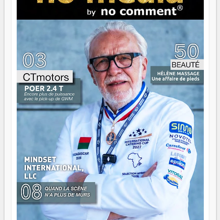
brûle fort — et parfois, ça brûle vite. Une flamme sans
direction peut éclairer autant qu'elle peut consumer. C'est
là que les aînés entrent en scène — pas pour reprendre le
gouvernail, mais pour montrer où sont les récifs. Les jeunes
ont la force, les vieux ont l'expérience, comme on dit. Ce
n'est pas un combat de générations — c'est une question
d'équipage. Partagez vos réussites, mais aussi vos échecs.
Surtout vos échecs, d'ailleurs — ils enseignent mieux que
n'importe quel manuel. À Madagascar, la barque avance.
Il faut juste s'assurer que tout le monde rame dans le
même sens.