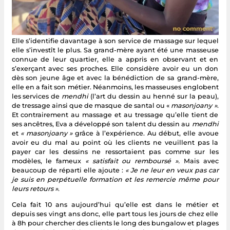
Elle s’identifie davantage à son service de massage sur lequel
elle s’investît le plus. Sa grand-mère ayant été une masseuse
connue de leur quartier, elle a appris en observant et en
s’exerçant avec ses proches. Elle considère avoir eu un don
dès son jeune âge et avec la bénédiction de sa grand-mère,
elle en a fait son métier. Néanmoins, les masseuses englobent
les services de
mendhi
(l’art du dessin au henné sur la peau),
de tressage ainsi que de masque de santal ou «
masonjoany »
.
Et contrairement au massage et au tressage qu’elle tient de
ses ancêtres, Eva a développé son talent du dessin au
mendhi
et
« masonjoany »
grâce à l’expérience. Au début, elle avoue
avoir eu du mal au point où les clients ne veuillent pas la
payer car les dessins ne ressortaient pas comme sur les
modèles, le fameux
« satisfait ou remboursé ».
Mais avec
beaucoup de réparti elle ajoute :
« Je ne leur en veux pas car
je suis en perpétuelle formation et les remercie même pour
leurs retours »
.
Cela fait 10 ans aujourd’hui qu’elle est dans le métier et
depuis ses vingt ans donc, elle part tous les jours de chez elle
à 8h pour chercher des clients le long des bungalow et plages