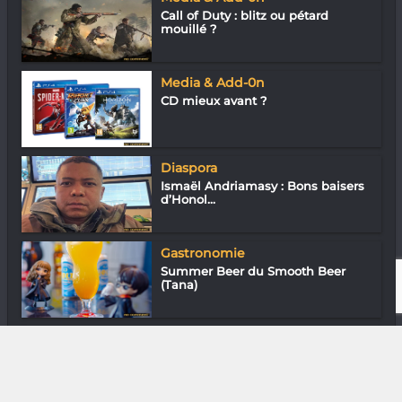
Call of Duty : blitz ou pétard
mouillé ?
Media & Add-0n
CD mieux avant ?
Diaspora
Ismaël Andriamasy : Bons baisers
d’Honol...
Gastronomie
Summer Beer du Smooth Beer
(Tana)
Arts Plastiques
Haingo se tape le questionnaire
Pivot