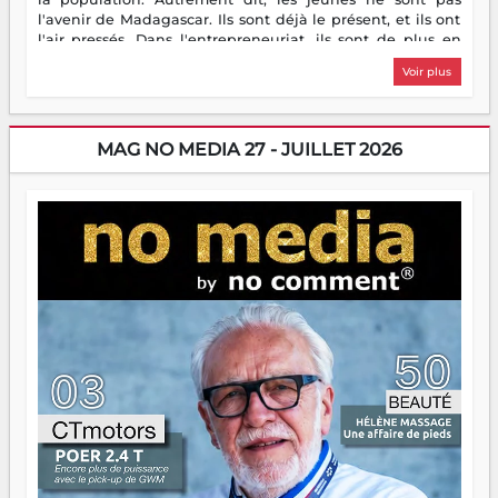
l'avenir de Madagascar. Ils sont déjà le présent, et ils ont
l'air pressés. Dans l'entrepreneuriat, ils sont de plus en
plus nombreux à se lancer, à créer, à risquer — souvent
Voir plus
sans filet, souvent sans aide, mais toujours avec cette
énergie un peu folle qui fait qu'on se demande s'ils
dorment vraiment la nuit. En culture, les nouvelles sont
encore meilleures. Aina Rasamoelina vient de décrocher le
MAG NO MEDIA 27 - JUILLET 2026
Prix RFI Instrumental Afrique. Miangaly Elia rafle le Prix
Paritana 2026. Madagascar rayonne, et ce sont des mains
jeunes qui tiennent la torche. Alors oui, on pourrait
s'arrêter là, applaudir et rentrer chez soi satisfait. Mais ce
serait passer à côté d'une chose essentielle. La fougue, ça
brûle fort — et parfois, ça brûle vite. Une flamme sans
direction peut éclairer autant qu'elle peut consumer. C'est
là que les aînés entrent en scène — pas pour reprendre le
gouvernail, mais pour montrer où sont les récifs. Les jeunes
ont la force, les vieux ont l'expérience, comme on dit. Ce
n'est pas un combat de générations — c'est une question
d'équipage. Partagez vos réussites, mais aussi vos échecs.
Surtout vos échecs, d'ailleurs — ils enseignent mieux que
n'importe quel manuel. À Madagascar, la barque avance.
Il faut juste s'assurer que tout le monde rame dans le
même sens.