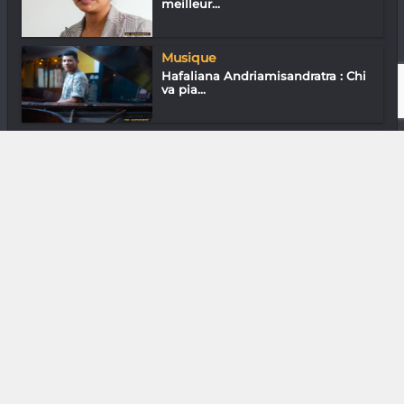
meilleur...
Musique
Hafaliana Andriamisandratra : Chi
va pia...
Assos
Soja Ramiandrisoa Fulgence « Les
albinos...
DIVERS