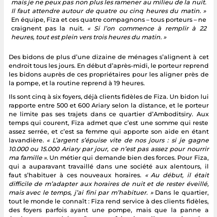
mais je ne peux pas non plus les ramener au milieu de la nuit.
Il faut attendre autour de quatre ou cinq heures du matin. »
En équipe, Fiza et ces quatre compagnons – tous porteurs – ne
craignent pas la nuit.
« Si l’on commence à remplir à 22
heures, tout est plein vers trois heures du matin. »
Des bidons de plus d’une dizaine de ménages s’alignent à cet
endroit tous les jours. En début d’après-midi, le porteur reprend
les bidons auprès de ces propriétaires pour les aligner près de
la pompe, et la routine reprend à 19 heures.
Ils sont cinq à six foyers, déjà clients fidèles de Fiza. Un bidon lui
rapporte entre 500 et 600 Ariary selon la distance, et le porteur
ne limite pas ses trajets dans ce quartier d’Amboditsiry. Aux
temps qui courent, Fiza admet que c’est une somme qui reste
assez serrée, et c’est sa femme qui apporte son aide en étant
lavandière.
« L’argent s’épuise vite de nos jours : si je gagne
10.000 ou 15.000 Ariary par jour, ce n’est pas assez pour nourrir
ma famille »
. Un métier qui demande bien des forces. Pour Fiza,
qui a auparavant travaillé dans une société aux alentours, il
faut s’habituer à ces nouveaux horaires.
« Au début, il était
difficile de m’adapter aux horaires de nuit et de rester éveillé,
mais avec le temps, j’ai fini par m’habituer. »
Dans le quartier,
tout le monde le connaît : Fiza rend service à des clients fidèles,
des foyers parfois ayant une pompe, mais que la panne a