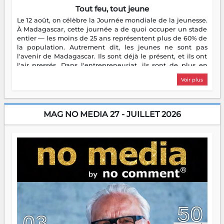
Tout feu, tout jeune
Le 12 août, on célèbre la Journée mondiale de la jeunesse.
À Madagascar, cette journée a de quoi occuper un stade
entier — les moins de 25 ans représentent plus de 60% de
la population. Autrement dit, les jeunes ne sont pas
l'avenir de Madagascar. Ils sont déjà le présent, et ils ont
l'air pressés. Dans l'entrepreneuriat, ils sont de plus en
plus nombreux à se lancer, à créer, à risquer — souvent
Voir plus
sans filet, souvent sans aide, mais toujours avec cette
énergie un peu folle qui fait qu'on se demande s'ils
dorment vraiment la nuit. En culture, les nouvelles sont
encore meilleures. Aina Rasamoelina vient de décrocher le
MAG NO MEDIA 27 - JUILLET 2026
Prix RFI Instrumental Afrique. Miangaly Elia rafle le Prix
Paritana 2026. Madagascar rayonne, et ce sont des mains
jeunes qui tiennent la torche. Alors oui, on pourrait
s'arrêter là, applaudir et rentrer chez soi satisfait. Mais ce
serait passer à côté d'une chose essentielle. La fougue, ça
brûle fort — et parfois, ça brûle vite. Une flamme sans
direction peut éclairer autant qu'elle peut consumer. C'est
là que les aînés entrent en scène — pas pour reprendre le
gouvernail, mais pour montrer où sont les récifs. Les jeunes
ont la force, les vieux ont l'expérience, comme on dit. Ce
n'est pas un combat de générations — c'est une question
d'équipage. Partagez vos réussites, mais aussi vos échecs.