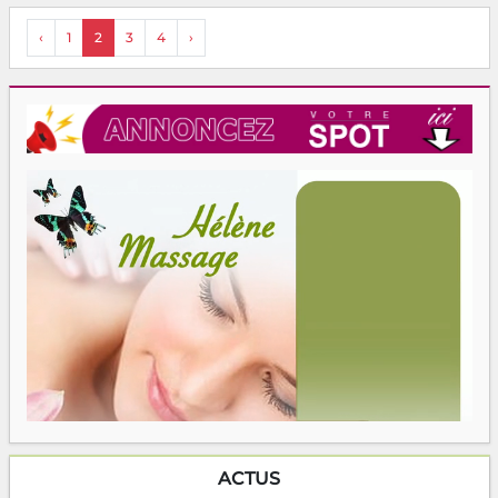
‹
1
2
3
4
›
ACTUS