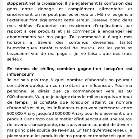
stopperait net la croissance. Il y a également la confusion des
gens entre dopage et complément alimentaire et
sincèrement, on ne peut pas les en vouloir. Même les gens à
l’extérieur font également cette erreur. J’essaye donc dans
mes vidéos d’apporter un maximum d’explications par
rapport à ces produits et j’ai commencé à engranger les
abonnements sur ma page. J’ai commencé à élargir mes
horizons à travers des contenus diversifiés, tantôt
humoristiques, tantôt tutoriel de muscu, car les gens se
lasseraient vite de ma page si je ne faisais que des trucs
sérieux.
En termes de chiffre, combien gagne-t-on lorsqu’on est
influenceur ?
Je ne sais pas trop à quel nombre d’abonnés on pourrait
considérer quelqu’un comme étant un influenceur. Pour ma
personne, je dirais que ça commencerait vers les 50
000 abonnés. Vu que je baigne dans le milieu depuis un bout
de temps, j’ai constaté que lorsqu’on atteint ce nombre
d’abonnés et plus, les influenceurs peuvent prétendre entre
500 000 Ariary jusqu’à 3 000 000 Ariary pour le placement d’un
produit. Dans mon cas, le métier d’influenceur est une source
de revenus conséquente, mais pas encore au point de devenir
ma principale source de revenus. En tant qu’entrepreneur, je
place surtout les produits de ma propre entreprise tels que les