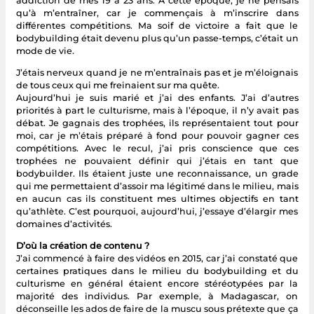
addiction de mes 19 à 23 ans. À cette époque, je ne pensais
qu’à m’entraîner, car je commençais à m’inscrire dans
différentes compétitions. Ma soif de victoire a fait que le
bodybuilding était devenu plus qu’un passe-temps, c’était un
mode de vie.
J’étais nerveux quand je ne m’entraînais pas et je m’éloignais
de tous ceux qui me freinaient sur ma quête.
Aujourd’hui je suis marié et j’ai des enfants. J’ai d’autres
priorités à part le culturisme, mais à l’époque, il n’y avait pas
débat. Je gagnais des trophées, ils représentaient tout pour
moi, car je m’étais préparé à fond pour pouvoir gagner ces
compétitions. Avec le recul, j’ai pris conscience que ces
trophées ne pouvaient définir qui j’étais en tant que
bodybuilder. Ils étaient juste une reconnaissance, un grade
qui me permettaient d’assoir ma légitimé dans le milieu, mais
en aucun cas ils constituent mes ultimes objectifs en tant
qu’athlète. C’est pourquoi, aujourd’hui, j’essaye d’élargir mes
domaines d’activités.
D’où la création de contenu ?
J’ai commencé à faire des vidéos en 2015, car j’ai constaté que
certaines pratiques dans le milieu du bodybuilding et du
culturisme en général étaient encore stéréotypées par la
majorité des individus. Par exemple, à Madagascar, on
déconseille les ados de faire de la muscu sous prétexte que ça