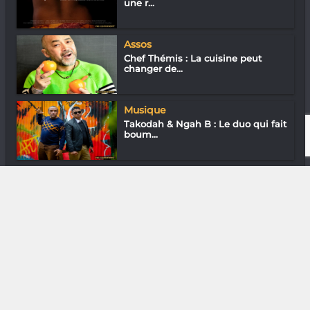
une r...
Assos
Chef Thémis : La cuisine peut
changer de...
Musique
Takodah & Ngah B : Le duo qui fait
boum...
Media & Add-0n
Télégaming : 3 jeux
DIVERS