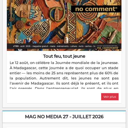
Tout feu, tout jeune
Le 12 août, on célèbre la Journée mondiale de la jeunesse.
À Madagascar, cette journée a de quoi occuper un stade
entier — les moins de 25 ans représentent plus de 60% de
la population. Autrement dit, les jeunes ne sont pas
l'avenir de Madagascar. Ils sont déjà le présent, et ils ont
l'air pressés. Dans l'entrepreneuriat, ils sont de plus en
plus nombreux à se lancer, à créer, à risquer — souvent
Voir plus
sans filet, souvent sans aide, mais toujours avec cette
énergie un peu folle qui fait qu'on se demande s'ils
dorment vraiment la nuit. En culture, les nouvelles sont
encore meilleures. Aina Rasamoelina vient de décrocher le
MAG NO MEDIA 27 - JUILLET 2026
Prix RFI Instrumental Afrique. Miangaly Elia rafle le Prix
Paritana 2026. Madagascar rayonne, et ce sont des mains