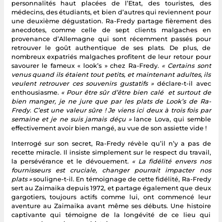
personnalités haut placées de l’Etat, des touristes, des
médecins, des étudiants, et bien d’autres qui reviennent pour
une deuxième dégustation. Ra-Fredy partage fièrement des
anecdotes, comme celle de sept clients malgaches en
provenance d’Allemagne qui sont récemment passés pour
retrouver le goût authentique de ses plats. De plus, de
nombreux expatriés malgaches profitent de leur retour pour
savourer le fameux « look’s » chez Ra-Fredy.
« Certains sont
venus quand ils étaient tout petits, et maintenant adultes, ils
veulent retrouver ces souvenirs gustatifs »
déclare-t-il avec
enthousiasme.
« Pour être sûr d’être bien calé et surtout de
bien manger, je ne jure que par les plats de Look’s de Ra-
Fredy. C’est une valeur sûre ! Je viens ici deux à trois fois par
semaine et je ne suis jamais déçu »
lance Lova, qui semble
effectivement avoir bien mangé, au vue de son assiette vide !
Interrogé sur son secret, Ra-Fredy révèle qu’il n’y a pas de
recette miracle. Il insiste simplement sur le respect du travail,
la persévérance et le dévouement.
« La fidélité envers nos
fournisseurs est cruciale, changer pourrait impacter nos
plats »
souligne-t-il. En témoignage de cette fidélité, Ra-Fredy
sert au Zaimaika depuis 1972, et partage également que deux
gargotiers, toujours actifs comme lui, ont commencé leur
aventure au Zaimaika avant même ses débuts. Une histoire
captivante qui témoigne de la longévité de ce lieu qui