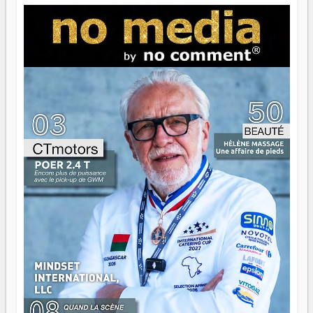
jeunes qui tiennent la torche. Alors oui, on pourrait
s'arrêter là, applaudir et rentrer chez soi satisfait. Mais ce
serait passer à côté d'une chose essentielle. La fougue, ça
brûle fort — et parfois, ça brûle vite. Une flamme sans
direction peut éclairer autant qu'elle peut consumer. C'est
là que les aînés entrent en scène — pas pour reprendre le
gouvernail, mais pour montrer où sont les récifs. Les jeunes
ont la force, les vieux ont l'expérience, comme on dit. Ce
n'est pas un combat de générations — c'est une question
d'équipage. Partagez vos réussites, mais aussi vos échecs.
Surtout vos échecs, d'ailleurs — ils enseignent mieux que
n'importe quel manuel. À Madagascar, la barque avance.
Il faut juste s'assurer que tout le monde rame dans le
même sens.