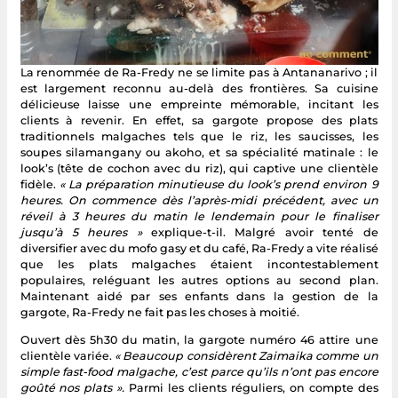
La renommée de Ra-Fredy ne se limite pas à Antananarivo ; il
est largement reconnu au-delà des frontières. Sa cuisine
délicieuse laisse une empreinte mémorable, incitant les
clients à revenir. En effet, sa gargote propose des plats
traditionnels malgaches tels que le riz, les saucisses, les
soupes silamangany ou akoho, et sa spécialité matinale : le
look’s (tête de cochon avec du riz), qui captive une clientèle
fidèle.
« La préparation minutieuse du look’s prend environ 9
heures. On commence dès l’après-midi précédent, avec un
réveil à 3 heures du matin le lendemain pour le finaliser
jusqu’à 5 heures »
explique-t-il. Malgré avoir tenté de
diversifier avec du mofo gasy et du café, Ra-Fredy a vite réalisé
que les plats malgaches étaient incontestablement
populaires, reléguant les autres options au second plan.
Maintenant aidé par ses enfants dans la gestion de la
gargote, Ra-Fredy ne fait pas les choses à moitié.
Ouvert dès 5h30 du matin, la gargote numéro 46 attire une
clientèle variée.
« Beaucoup considèrent Zaimaika comme un
simple fast-food malgache, c’est parce qu’ils n’ont pas encore
goûté nos plats ».
Parmi les clients réguliers, on compte des