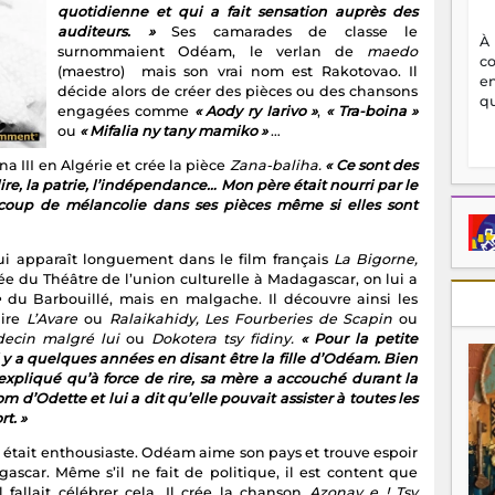
quotidienne et qui a fait sensation auprès des
auditeurs. »
Ses camarades de classe le
À
surnommaient Odéam, le verlan de
maedo
c
(maestro) mais son vrai nom est Rakotovao. Il
en
décide alors de créer des pièces ou des chansons
qu
engagées comme
« Aody ry Iarivo »
,
« Tra-boina »
ou
« Mifalia ny tany mamiko »
…
na III en Algérie et crée la pièce
Zana-baliha.
« Ce sont des
ire, la patrie, l’indépendance… Mon père était nourri par le
coup de mélancolie dans ses pièces même si elles sont
i apparaît longuement dans le film français
La Bigorne,
rnée du Théâtre de l’union culturelle à Madagascar, on lui a
e
du Barbouillé, mais en malgache. Il découvre ainsi les
uire
L’Avare
ou
Ralaikahidy,
Les Fourberies de Scapin
ou
ecin malgré lui
ou
Dokotera tsy fidiny.
« Pour la petite
 y a quelques années en disant être la fille d’Odéam. Bien
 expliqué qu’à force de rire, sa mère a accouché durant la
d’Odette et lui a dit qu’elle pouvait assister à toutes les
t. »
c était enthousiaste. Odéam aime son pays et trouve espoir
scar. Même s’il ne fait de politique, il est content que
fallait célébrer cela. Il crée la chanson
Azonay e ! Tsy