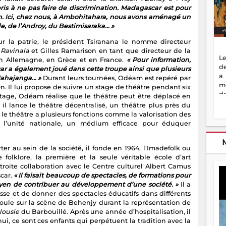
ris à ne pas faire de discrimination. Madagascar est pour
un. Ici, chez nous, à Ambohitahara, nous avons aménagé un
île, de l’Androy, du Bestimisaraka… »
 la patrie, le président Tsiranana le nomme directeur
Ravinala
et Gilles Ramarison en tant que directeur de la
Le
en Allemagne, en Grèce et en France.
« Pour information,
de
 a également joué dans cette troupe ainsi que plusieurs
a
 Mahajanga… »
Durant leurs tournées, Odéam est repéré par
m
on. Il lui propose de suivre un stage de théâtre pendant six
de
 stage, Odéam réalise que le théâtre peut être déplacé en
ne
il lance le théâtre décentralisé, un théâtre plus près du
dé
le théâtre a plusieurs fonctions comme la valorisation des
l'
r l’unité nationale, un médium efficace pour éduquer
no
so
er au sein de la société, il fonde en 1964, l’Imadefolk ou
to
folklore, la première et la seule véritable école d’art
f
troite collaboration avec le Centre culturel Albert Camus
vr
scar.
« Il faisait beaucoup de spectacles, de formations pour
s
moyen de contribuer au développement d’une société. »
Il a
vi
sse et de donner des spectacles éducatifs dans différents
Af
croule sur la scène de Behenjy durant la représentation de
2
lousie
du Barbouillé. Après une année d’hospitalisation, il
ma
ui, ce sont ces enfants qui perpétuent la tradition avec la
ou