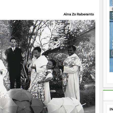
re
p
fo
Aina Zo Raberanto
v
éc
l
p
mo
fo
di
—
vo
v
m
Ma
s
m
I