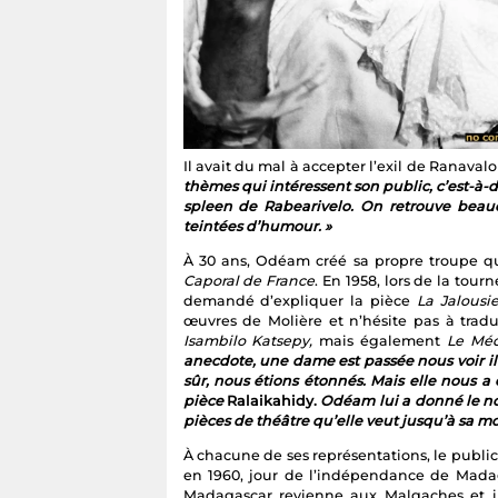
Il avait du mal à accepter l’exil de Ranavalo
thèmes qui intéressent son public, c’est-à-d
spleen de Rabearivelo. On retrouve beau
teintées d’humour. »
À 30 ans, Odéam créé sa propre troupe qu
Caporal de France
. En 1958, lors de la tou
demandé d’expliquer la pièce
La Jalousi
œuvres de Molière et n’hésite pas à trad
Isambilo Katsepy,
mais également
Le Méd
anecdote, une dame est passée nous voir il
sûr, nous étions étonnés. Mais elle nous a
pièce
Ralaikahidy.
Odéam lui a donné le nom 
pièces de théâtre qu’elle veut jusqu’à sa mor
À chacune de ses représentations, le publi
en 1960, jour de l’indépendance de Madaga
Madagascar revienne aux Malgaches et il 