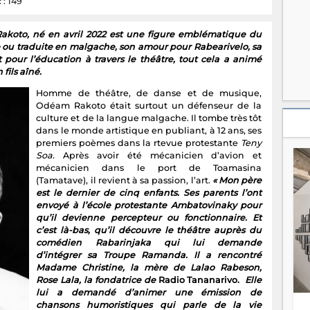
 : 149
Rakoto, né en avril 2022 est une figure emblématique du
ou traduite en malgache, son amour pour Rabearivelo, sa
pour l’éducation à travers le théâtre, tout cela a animé
ils aîné.
Homme de théâtre, de danse et de musique,
Odéam Rakoto était surtout un défenseur de la
culture et de la langue malgache. Il tombe très tôt
dans le monde artistique en publiant, à 12 ans, ses
premiers poèmes dans la rtevue protestante
Teny
Soa.
Après avoir été mécanicien d’avion et
mécanicien dans le port de Toamasina
(Tamatave), il revient à sa passion, l’art.
« Mon père
est le dernier de cinq enfants. Ses parents l’ont
envoyé à l’école protestante Ambatovinaky pour
qu’il devienne percepteur ou fonctionnaire. Et
c’est là-bas, qu’il découvre le théâtre auprès du
comédien Rabarinjaka qui lui demande
d’intégrer sa Troupe Ramanda. Il a rencontré
Madame Christine, la mère de Lalao Rabeson,
Rose Lala, la fondatrice de
Radio Tananarivo.
Elle
lui a demandé d’animer une émission de
chansons humoristiques qui parle de la vie