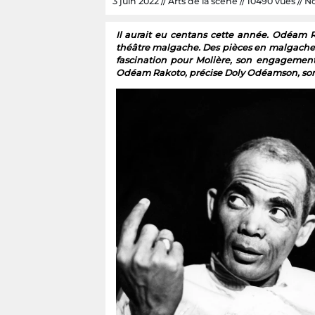
3 juin 2022 // Arts de la scène // 10490 vues // Nc
Il aurait eu centans cette année. Odéam 
théâtre malgache. Des pièces en malgache 
fascination pour Molière, son engagement 
Odéam Rakoto, précise Doly Odéamson, son f