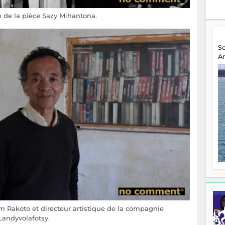
 de la pièce Sazy Mihantona.
S
A
 Rakoto et directeur artistique de la compagnie
Landyvolafotsy.