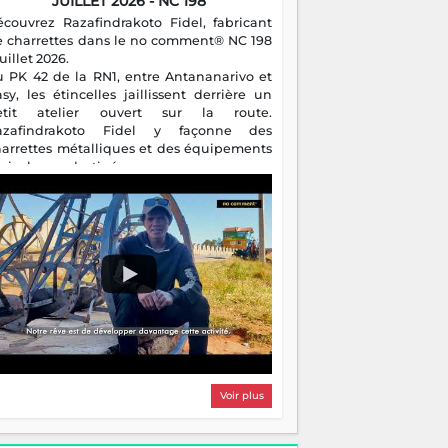
JUILLET 2026 - NC 198
écouvrez Razafindrakoto Fidel, fabricant
e charrettes dans le no comment® NC 198
juillet 2026.
u PK 42 de la RN1, entre Antananarivo et
asy, les étincelles jaillissent derrière un
etit atelier ouvert sur la route.
azafindrakoto Fidel y façonne des
harrettes métalliques et des équipements
gricoles destinés aux campagnes
algaches. Héritier d'un savoir-faire
milial, il perpétue un métier discret mais
sentiel.
Voir plus