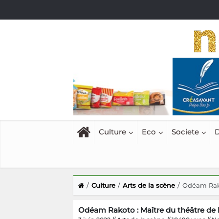
Culture
Eco
Societe
D
Culture
Arts de la scène
Odéam Rako
Odéam Rakoto : Maître du théâtre de