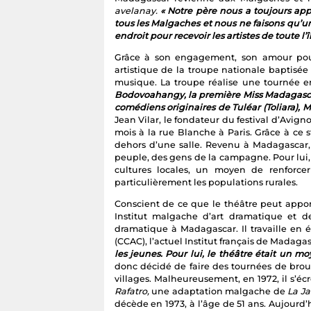
avelanay.
« Notre père nous a toujours app
tous les Malgaches et nous ne faisons qu’
endroit pour recevoir les artistes de toute l’
Grâce à son engagement, son amour pour
artistique de la troupe nationale baptisée
musique. La troupe réalise une tournée 
Bodovoahangy, la première Miss Madagascar
comédiens originaires de Tuléar (Toliara),
Jean Vilar, le fondateur du festival d’Avign
mois à la rue Blanche à Paris. Grâce à ce
dehors d’une salle. Revenu à Madagascar, 
peuple, des gens de la campagne. Pour lui, 
cultures locales, un moyen de renforce
particulièrement les populations rurales.
Conscient de ce que le théâtre peut apport
Institut malgache d’art dramatique et de 
dramatique à Madagascar. Il travaille en é
(CCAC), l’actuel Institut français de Madaga
les jeunes. Pour lui, le théâtre était un 
donc décidé de faire des tournées de brou
villages. Malheureusement, en 1972, il s’é
Rafatro,
une adaptation malgache de
La Ja
décède en 1973, à l’âge de 51 ans. Aujourd’h