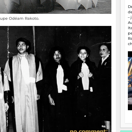
D
d
– 
oupe Odéam Rakoto.
A
It
p
R
c
a
m
fa
es