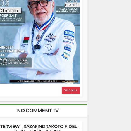
ntrer chez soi satisfait. Mais ce serait
asser à côté d'une chose essentielle. La
ugue, ça brûle fort — et parfois, ça brûle
ite. Une flamme sans direction peut
lairer autant qu'elle peut consumer. C'est
à que les aînés entrent en scène — pas
our reprendre le gouvernail, mais pour
ntrer où sont les récifs. Les jeunes ont la
rce, les vieux ont l'expérience, comme on
t. Ce n'est pas un combat de générations
 c'est une question d'équipage. Partagez
s réussites, mais aussi vos échecs. Surtout
os échecs, d'ailleurs — ils enseignent
ieux que n'importe quel manuel. À
dagascar, la barque avance. Il faut juste
'assurer que tout le monde rame dans le
ême sens.
Voir plus
NO COMMENT TV
NTERVIEW - RAZAFINDRAKOTO FIDEL -