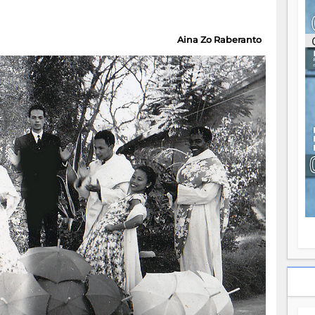
ou
re
p
Aina Zo Raberanto
fo
v
éc
l
p
mo
fo
di
—
vo
v
m
Ma
s
m