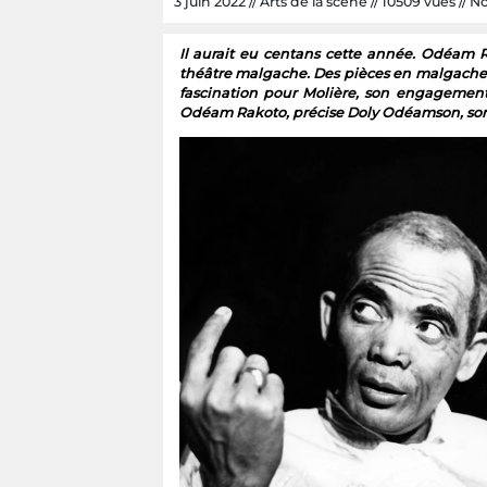
3 juin 2022 // Arts de la scène // 10509 vues // Nc
Il aurait eu centans cette année. Odéam 
théâtre malgache. Des pièces en malgache 
fascination pour Molière, son engagement 
Odéam Rakoto, précise Doly Odéamson, son f