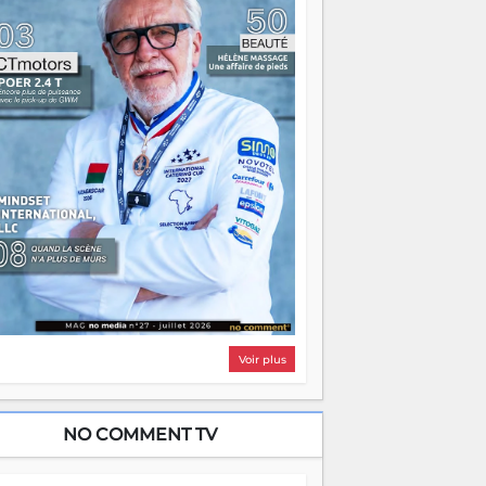
i, on pourrait s'arrêter là, applaudir et
ntrer chez soi satisfait. Mais ce serait
asser à côté d'une chose essentielle. La
ugue, ça brûle fort — et parfois, ça brûle
ite. Une flamme sans direction peut
lairer autant qu'elle peut consumer. C'est
à que les aînés entrent en scène — pas
our reprendre le gouvernail, mais pour
ntrer où sont les récifs. Les jeunes ont la
rce, les vieux ont l'expérience, comme on
t. Ce n'est pas un combat de générations
 c'est une question d'équipage. Partagez
s réussites, mais aussi vos échecs. Surtout
os échecs, d'ailleurs — ils enseignent
ieux que n'importe quel manuel. À
dagascar, la barque avance. Il faut juste
'assurer que tout le monde rame dans le
ême sens.
Voir plus
NO COMMENT TV