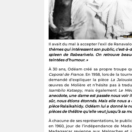
Il avait du mal à accepter l’exil de Ranavalo
thèmes qui intéressent son public, c’est-à-d
spleen de Rabearivelo. On retrouve beau
teintées d’humour. »
À 30 ans, Odéam créé sa propre troupe qu
Caporal de France
. En 1958, lors de la tou
demandé d’expliquer la pièce
La Jalousi
œuvres de Molière et n’hésite pas à trad
Isambilo Katsepy,
mais également
Le Méd
anecdote, une dame est passée nous voir il
sûr, nous étions étonnés. Mais elle nous a
pièce
Ralaikahidy.
Odéam lui a donné le nom 
pièces de théâtre qu’elle veut jusqu’à sa mor
À chacune de ses représentations, le publi
en 1960, jour de l’indépendance de Madaga
Madagascar revienne aux Malgaches et il 