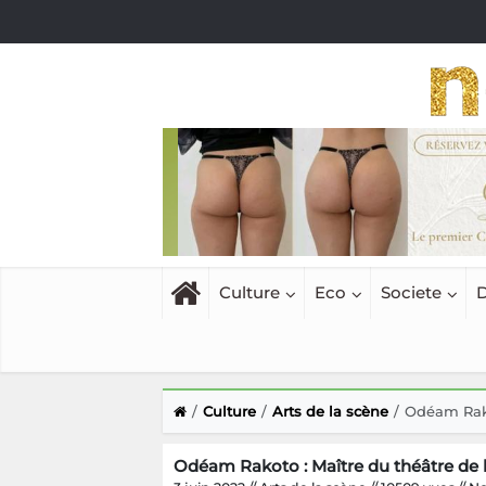
Culture
Eco
Societe
D
Culture
Arts de la scène
Odéam Rako
Odéam Rakoto : Maître du théâtre de