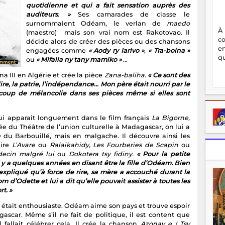
quotidienne et qui a fait sensation auprès des
auditeurs. »
Ses camarades de classe le
surnommaient Odéam, le verlan de
maedo
À
(maestro) mais son vrai nom est Rakotovao. Il
c
décide alors de créer des pièces ou des chansons
en
engagées comme
« Aody ry Iarivo »
,
« Tra-boina »
qu
ou
« Mifalia ny tany mamiko »
…
na III en Algérie et crée la pièce
Zana-baliha.
« Ce sont des
ire, la patrie, l’indépendance… Mon père était nourri par le
coup de mélancolie dans ses pièces même si elles sont
i apparaît longuement dans le film français
La Bigorne,
rnée du Théâtre de l’union culturelle à Madagascar, on lui a
e
du Barbouillé, mais en malgache. Il découvre ainsi les
uire
L’Avare
ou
Ralaikahidy,
Les Fourberies de Scapin
ou
ecin malgré lui
ou
Dokotera tsy fidiny.
« Pour la petite
 y a quelques années en disant être la fille d’Odéam. Bien
 expliqué qu’à force de rire, sa mère a accouché durant la
d’Odette et lui a dit qu’elle pouvait assister à toutes les
t. »
c était enthousiaste. Odéam aime son pays et trouve espoir
scar. Même s’il ne fait de politique, il est content que
fallait célébrer cela. Il crée la chanson
Azonay e ! Tsy