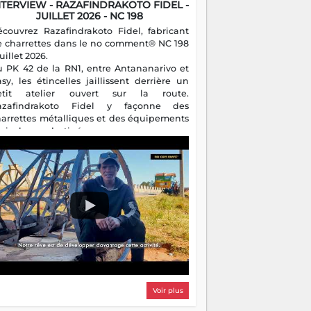
NTERVIEW - RAZAFINDRAKOTO FIDEL -
JUILLET 2026 - NC 198
écouvrez Razafindrakoto Fidel, fabricant
e charrettes dans le no comment® NC 198
juillet 2026.
u PK 42 de la RN1, entre Antananarivo et
asy, les étincelles jaillissent derrière un
etit atelier ouvert sur la route.
azafindrakoto Fidel y façonne des
harrettes métalliques et des équipements
gricoles destinés aux campagnes
algaches. Héritier d'un savoir-faire
milial, il perpétue un métier discret mais
sentiel.
Voir plus