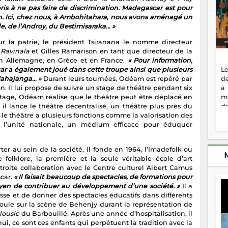
ris à ne pas faire de discrimination. Madagascar est pour
un. Ici, chez nous, à Ambohitahara, nous avons aménagé un
île, de l’Androy, du Bestimisaraka… »
 la patrie, le président Tsiranana le nomme directeur
Ravinala
et Gilles Ramarison en tant que directeur de la
en Allemagne, en Grèce et en France.
« Pour information,
Le
 a également joué dans cette troupe ainsi que plusieurs
de
 Mahajanga… »
Durant leurs tournées, Odéam est repéré par
a
on. Il lui propose de suivre un stage de théâtre pendant six
m
 stage, Odéam réalise que le théâtre peut être déplacé en
de
il lance le théâtre décentralisé, un théâtre plus près du
ne
le théâtre a plusieurs fonctions comme la valorisation des
dé
r l’unité nationale, un médium efficace pour éduquer
l'
no
er au sein de la société, il fonde en 1964, l’Imadefolk ou
so
folklore, la première et la seule véritable école d’art
to
troite collaboration avec le Centre culturel Albert Camus
f
scar.
« Il faisait beaucoup de spectacles, de formations pour
vr
moyen de contribuer au développement d’une société. »
Il a
s
sse et de donner des spectacles éducatifs dans différents
vi
croule sur la scène de Behenjy durant la représentation de
Af
lousie
du Barbouillé. Après une année d’hospitalisation, il
2
ui, ce sont ces enfants qui perpétuent la tradition avec la
ma