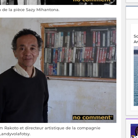
 de la pièce Sazy Mihantona.
S
A
 Rakoto et directeur artistique de la compagnie
Landyvolafotsy.