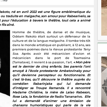
 : 149
Rakoto, né en avril 2022 est une figure emblématique du
ou traduite en malgache, son amour pour Rabearivelo, sa
pour l’éducation à travers le théâtre, tout cela a animé
ils aîné.
Homme de théâtre, de danse et de musique,
Odéam Rakoto était surtout un défenseur de la
culture et de la langue malgache. Il tombe très tôt
dans le monde artistique en publiant, à 12 ans, ses
premiers poèmes dans la rtevue protestante
Teny
Soa.
Après avoir été mécanicien d’avion et
mécanicien dans le port de Toamasina
(Tamatave), il revient à sa passion, l’art.
« Mon père
est le dernier de cinq enfants. Ses parents l’ont
envoyé à l’école protestante Ambatovinaky pour
qu’il devienne percepteur ou fonctionnaire. Et
c’est là-bas, qu’il découvre le théâtre auprès du
comédien Rabarinjaka qui lui demande
d’intégrer sa Troupe Ramanda. Il a rencontré
Madame Christine, la mère de Lalao Rabeson,
Rose Lala, la fondatrice de
Radio Tananarivo.
Elle
lui a demandé d’animer une émission de
chansons humoristiques qui parle de la vie