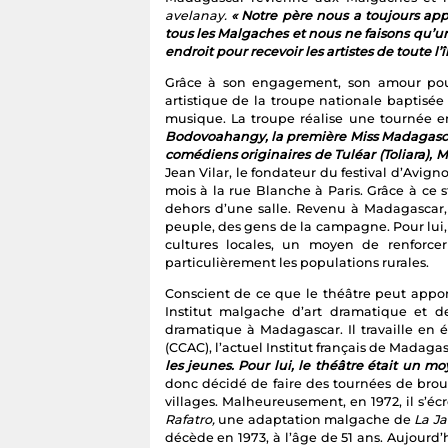
avelanay.
« Notre père nous a toujours app
tous les Malgaches et nous ne faisons qu’
endroit pour recevoir les artistes de toute l’
Grâce à son engagement, son amour pour
artistique de la troupe nationale baptisée
musique. La troupe réalise une tournée 
Bodovoahangy, la première Miss Madagascar
comédiens originaires de Tuléar (Toliara),
Jean Vilar, le fondateur du festival d’Avign
mois à la rue Blanche à Paris. Grâce à ce
dehors d’une salle. Revenu à Madagascar, 
peuple, des gens de la campagne. Pour lui, 
cultures locales, un moyen de renforce
particulièrement les populations rurales.
Conscient de ce que le théâtre peut apport
Institut malgache d’art dramatique et de 
dramatique à Madagascar. Il travaille en é
(CCAC), l’actuel Institut français de Madaga
les jeunes. Pour lui, le théâtre était un 
donc décidé de faire des tournées de brou
villages. Malheureusement, en 1972, il s’é
Rafatro,
une adaptation malgache de
La Ja
décède en 1973, à l’âge de 51 ans. Aujourd’h