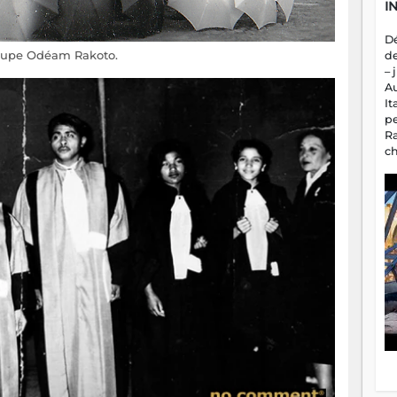
I
D
oupe Odéam Rakoto.
d
– 
A
It
p
R
c
a
m
fa
es