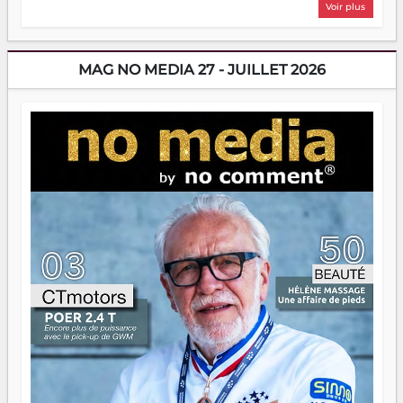
Voir plus
sans filet, souvent sans aide, mais toujours avec cette
énergie un peu folle qui fait qu'on se demande s'ils
dorment vraiment la nuit. En culture, les nouvelles sont
encore meilleures. Aina Rasamoelina vient de décrocher le
MAG NO MEDIA 27 - JUILLET 2026
Prix RFI Instrumental Afrique. Miangaly Elia rafle le Prix
Paritana 2026. Madagascar rayonne, et ce sont des mains
jeunes qui tiennent la torche. Alors oui, on pourrait
s'arrêter là, applaudir et rentrer chez soi satisfait. Mais ce
serait passer à côté d'une chose essentielle. La fougue, ça
brûle fort — et parfois, ça brûle vite. Une flamme sans
direction peut éclairer autant qu'elle peut consumer. C'est
là que les aînés entrent en scène — pas pour reprendre le
gouvernail, mais pour montrer où sont les récifs. Les jeunes
ont la force, les vieux ont l'expérience, comme on dit. Ce
n'est pas un combat de générations — c'est une question
d'équipage. Partagez vos réussites, mais aussi vos échecs.
Surtout vos échecs, d'ailleurs — ils enseignent mieux que
n'importe quel manuel. À Madagascar, la barque avance.
Il faut juste s'assurer que tout le monde rame dans le
même sens.