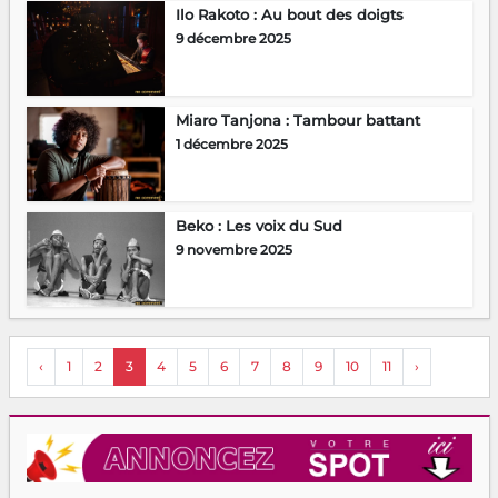
Ilo Rakoto : Au bout des doigts
9 décembre 2025
Miaro Tanjona : Tambour battant
1 décembre 2025
Beko : Les voix du Sud
9 novembre 2025
‹
1
2
3
4
5
6
7
8
9
10
11
›