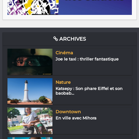
ARCHIVES
Cinéma
Joe le taxi : thriller fantastique
Nature
Katsepy : Son phare Eiffel et son
baobab...
Downtown
En ville avec Mihora