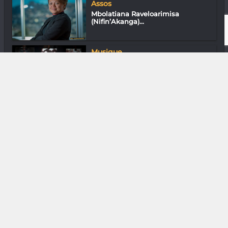
Assos
Mbolatiana Raveloarimisa
(Nifin’Akanga)...
Musique
Harido Randriamanantsoa «
Soixante ans d...
DIVERS