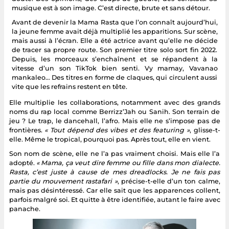
musique est à son image. C’est directe, brute et sans détour.
Avant de devenir la Mama Rasta que l’on connaît aujourd’hui,
la jeune femme avait déjà multiplié les apparitions. Sur scène,
mais aussi à l’écran. Elle a été actrice avant qu’elle ne décide
de tracer sa propre route. Son premier titre solo sort fin 2022.
Depuis, les morceaux s’enchaînent et se répandent à la
vitesse d’un son TikTok bien senti. Vy mamay, Vavanao
mankaleo… Des titres en forme de claques, qui circulent aussi
vite que les refrains restent en tête.
Elle multiplie les collaborations, notamment avec des grands
noms du rap local comme Berrizz’Jah ou Sanih. Son terrain de
jeu ? Le trap, le dancehall, l’afro. Mais elle ne s’impose pas de
frontières.
« Tout dépend des vibes et des featuring »
, glisse-t-
elle. Même le tropical, pourquoi pas. Après tout, elle en vient.
Son nom de scène, elle ne l’a pas vraiment choisi. Mais elle l’a
adopté.
« Mama, ça veut dire femme ou fille dans mon dialecte.
Rasta, c’est juste à cause de mes dreadlocks. Je ne fais pas
partie du mouvement rastafari »
, précise-t-elle d’un ton calme,
mais pas désintéressé. Car elle sait que les apparences collent,
parfois malgré soi. Et quitte à être identifiée, autant le faire avec
panache.