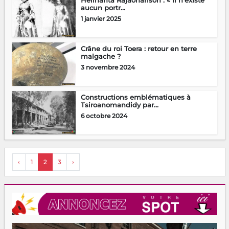
aucun portr...
1 janvier 2025
Crâne du roi Toera : retour en terre
malgache ?
3 novembre 2024
Constructions emblématiques à
Tsiroanomandidy par...
6 octobre 2024
‹
1
2
3
›