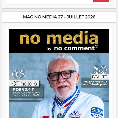
sans filet, souvent sans aide, mais toujours avec cette
énergie un peu folle qui fait qu'on se demande s'ils
dorment vraiment la nuit. En culture, les nouvelles sont
encore meilleures. Aina Rasamoelina vient de décrocher le
MAG NO MEDIA 27 - JUILLET 2026
Prix RFI Instrumental Afrique. Miangaly Elia rafle le Prix
Paritana 2026. Madagascar rayonne, et ce sont des mains
jeunes qui tiennent la torche. Alors oui, on pourrait
s'arrêter là, applaudir et rentrer chez soi satisfait. Mais ce
serait passer à côté d'une chose essentielle. La fougue, ça
brûle fort — et parfois, ça brûle vite. Une flamme sans
direction peut éclairer autant qu'elle peut consumer. C'est
là que les aînés entrent en scène — pas pour reprendre le
gouvernail, mais pour montrer où sont les récifs. Les jeunes
ont la force, les vieux ont l'expérience, comme on dit. Ce
n'est pas un combat de générations — c'est une question
d'équipage. Partagez vos réussites, mais aussi vos échecs.
Surtout vos échecs, d'ailleurs — ils enseignent mieux que
n'importe quel manuel. À Madagascar, la barque avance.
Il faut juste s'assurer que tout le monde rame dans le
même sens.