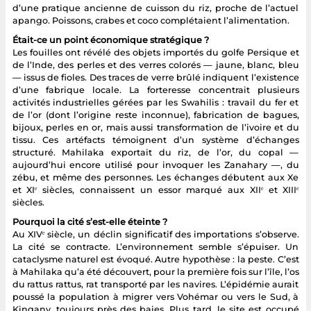
d’une pratique ancienne de cuisson du riz, proche de l’actuel
apango. Poissons, crabes et coco complétaient l’alimentation.
Était-ce un point économique stratégique ?
Les fouilles ont révélé des objets importés du golfe Persique et
de l’Inde, des perles et des verres colorés — jaune, blanc, bleu
— issus de fioles. Des traces de verre brûlé indiquent l’existence
d’une fabrique locale. La forteresse concentrait plusieurs
activités industrielles gérées par les Swahilis : travail du fer et
de l’or (dont l’origine reste inconnue), fabrication de bagues,
bijoux, perles en or, mais aussi transformation de l’ivoire et du
tissu. Ces artéfacts témoignent d’un système d’échanges
structuré. Mahilaka exportait du riz, de l’or, du copal —
aujourd’hui encore utilisé pour invoquer les Zanahary —, du
zébu, et même des personnes. Les échanges débutent aux Xe
et XIᵉ siècles, connaissent un essor marqué aux XIIᵉ et XIIIᵉ
siècles.
Pourquoi la cité s’est-elle éteinte ?
Au XIVᵉ siècle, un déclin significatif des importations s’observe.
La cité se contracte. L’environnement semble s’épuiser. Un
cataclysme naturel est évoqué. Autre hypothèse : la peste. C’est
à Mahilaka qu’a été découvert, pour la première fois sur l’île, l’os
du rattus rattus, rat transporté par les navires. L’épidémie aurait
poussé la population à migrer vers Vohémar ou vers le Sud, à
Kingany, toujours près des baies. Plus tard, le site est occupé