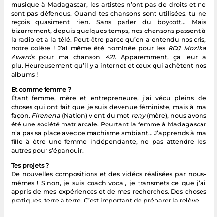
musique à Madagascar, les artistes n’ont pas de droits et ne
sont pas défendus. Quand tes chansons sont utilisées, tu ne
reçois quasiment rien. Sans parler du boycott… Mais
bizarrement, depuis quelques temps, nos chansons passent à
la radio et à la télé. Peut-être parce qu’on a entendu nos cris,
notre colère ! J’ai même été nominée pour les
RDJ Mozika
Awards
pour ma chanson
421.
Apparemment, ça leur a
plu. Heureusement qu’il y a internet et ceux qui achètent nos
albums !
Et comme femme ?
Étant femme, mère et entrepreneure, j’ai vécu pleins de
choses qui ont fait que je suis devenue féministe, mais à ma
façon.
Firenena
(Nation) vient du mot
reny
(mère), nous avons
été une société matriarcale. Pourtant la femme à Madagascar
n’a pas sa place avec ce machisme ambiant… J’apprends à ma
fille à être une femme indépendante, ne pas attendre les
autres pour s’épanouir.
Tes projets ?
De nouvelles compositions et des vidéos réalisées par nous-
mêmes ! Sinon, je suis coach vocal, je transmets ce que j’ai
appris de mes expériences et de mes recherches. Des choses
pratiques, terre à terre. C’est important de préparer la relève.