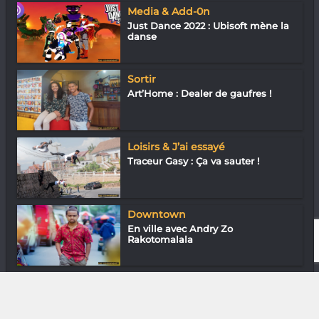
Media & Add-0n
Just Dance 2022 : Ubisoft mène la
danse
Sortir
Art’Home : Dealer de gaufres !
Loisirs & J’ai essayé
Traceur Gasy : Ça va sauter !
Downtown
En ville avec Andry Zo
Rakotomalala
Sortir
Reggae Bar : Positives vibrations