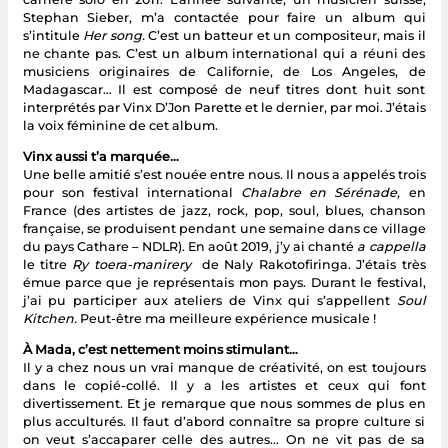
Stephan Sieber, m’a contactée pour faire un album qui
s’intitule
Her song.
C’est un batteur et un compositeur, mais il
ne chante pas. C’est un album international qui a réuni des
musiciens originaires de Californie, de Los Angeles, de
Madagascar… Il est composé de neuf titres dont huit sont
interprétés par Vinx D’Jon Parette et le dernier, par moi. J’étais
la voix féminine de cet album.
Vinx aussi t’a marquée…
Une belle amitié s’est nouée entre nous. Il nous a appelés trois
pour son festival international
Chalabre en Sérénade,
en
France (des artistes de jazz, rock, pop, soul, blues, chanson
française, se produisent pendant une semaine dans ce village
du pays Cathare – NDLR). En août 2019, j’y ai chanté
a cappella
le titre
Ry toera-manirery
de Naly Rakotofiringa. J’étais très
émue parce que je représentais mon pays. Durant le festival,
j’ai pu participer aux ateliers de Vinx qui s’appellent
Soul
Kitchen.
Peut-être ma meilleure expérience musicale !
À Mada, c’est nettement moins stimulant…
Il y a chez nous un vrai manque de créativité, on est toujours
dans le copié-collé. Il y a les artistes et ceux qui font
divertissement. Et je remarque que nous sommes de plus en
plus acculturés. Il faut d’abord connaître sa propre culture si
on veut s’accaparer celle des autres… On ne vit pas de sa