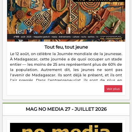
Tout feu, tout jeune
Le 12 août, on célèbre la Journée mondiale de la jeunesse.
À Madagascar, cette journée a de quoi occuper un stade
entier — les moins de 25 ans représentent plus de 60% de
la population. Autrement dit, les jeunes ne sont pas
l'avenir de Madagascar. Ils sont déjà le présent, et ils ont
l'air pressés. Dans l'entrepreneuriat, ils sont de plus en
plus nombreux à se lancer, à créer, à risquer — souvent
Voir plus
sans filet, souvent sans aide, mais toujours avec cette
énergie un peu folle qui fait qu'on se demande s'ils
dorment vraiment la nuit. En culture, les nouvelles sont
encore meilleures. Aina Rasamoelina vient de décrocher le
MAG NO MEDIA 27 - JUILLET 2026
Prix RFI Instrumental Afrique. Miangaly Elia rafle le Prix
Paritana 2026. Madagascar rayonne, et ce sont des mains
jeunes qui tiennent la torche. Alors oui, on pourrait
s'arrêter là, applaudir et rentrer chez soi satisfait. Mais ce