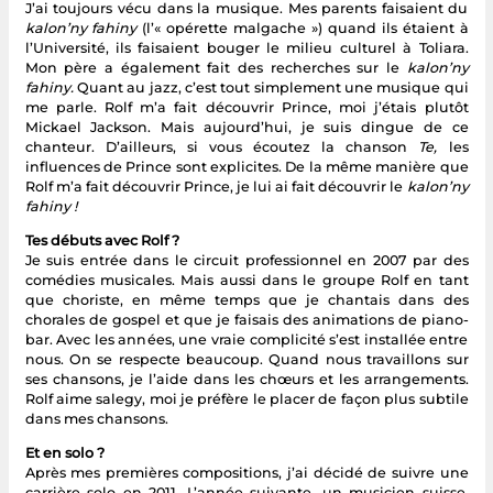
J’ai toujours vécu dans la musique. Mes parents faisaient du
kalon’ny fahiny
(l’« opérette malgache ») quand ils étaient à
l’Université, ils faisaient bouger le milieu culturel à Toliara.
Mon père a également fait des recherches sur le
kalon’ny
fahiny.
Quant au jazz, c’est tout simplement une musique qui
me parle. Rolf m’a fait découvrir Prince, moi j’étais plutôt
Mickael Jackson. Mais aujourd’hui, je suis dingue de ce
chanteur. D’ailleurs, si vous écoutez la chanson
Te,
les
influences de Prince sont explicites. De la même manière que
Rolf m’a fait découvrir Prince, je lui ai fait découvrir le
kalon’ny
fahiny !
Tes débuts avec Rolf ?
Je suis entrée dans le circuit professionnel en 2007 par des
comédies musicales. Mais aussi dans le groupe Rolf en tant
que choriste, en même temps que je chantais dans des
chorales de gospel et que je faisais des animations de piano-
bar. Avec les années, une vraie complicité s’est installée entre
nous. On se respecte beaucoup. Quand nous travaillons sur
ses chansons, je l’aide dans les chœurs et les arrangements.
Rolf aime salegy, moi je préfère le placer de façon plus subtile
dans mes chansons.
Et en solo ?
Après mes premières compositions, j’ai décidé de suivre une
carrière solo en 2011. L’année suivante, un musicien suisse,