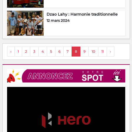
Dzao Lahy : Harmonie traditionnelle
12 mars 2024
‹
1
2
3
4
5
6
7
8
9
10
11
›