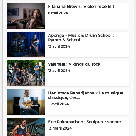
Fifaliana Brown : Violon rebelle !
6 mai 2024
Aponga - Music & Drum School :
Rythm & School
13 avril 2024
Valahara : Vikings du rock
12 avril 2024
Henintsoa Rabarijaona « La musique
classique, c’es...
11 avril 2024
Eric Rakotoarison : Sculpteur sonore
13 mars 2024