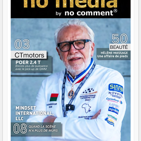
serait passer à côté d'une chose essentielle. La fougue, ça
brûle fort — et parfois, ça brûle vite. Une flamme sans
direction peut éclairer autant qu'elle peut consumer. C'est
là que les aînés entrent en scène — pas pour reprendre le
gouvernail, mais pour montrer où sont les récifs. Les jeunes
ont la force, les vieux ont l'expérience, comme on dit. Ce
n'est pas un combat de générations — c'est une question
d'équipage. Partagez vos réussites, mais aussi vos échecs.
Surtout vos échecs, d'ailleurs — ils enseignent mieux que
n'importe quel manuel. À Madagascar, la barque avance.
Il faut juste s'assurer que tout le monde rame dans le
même sens.