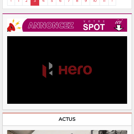
‹
1
2
3
4
5
6
7
8
9
10
11
›
ACTUS