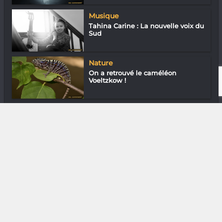
Musique
Tahina Carine : La nouvelle voix du
Sud
Nature
On a retrouvé le caméléon
Voeltzkow !
Cinéma
ConfidentiELLES « Pas une plainte,
une r...
DIVERS