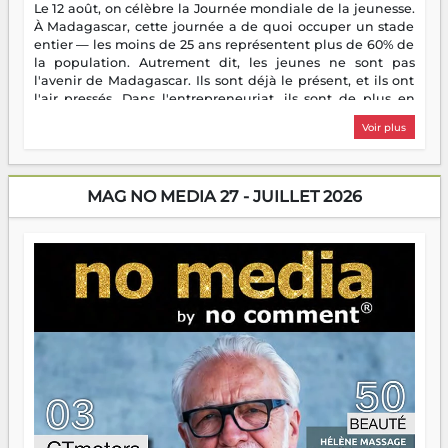
Le 12 août, on célèbre la Journée mondiale de la jeunesse.
À Madagascar, cette journée a de quoi occuper un stade
entier — les moins de 25 ans représentent plus de 60% de
la population. Autrement dit, les jeunes ne sont pas
l'avenir de Madagascar. Ils sont déjà le présent, et ils ont
l'air pressés. Dans l'entrepreneuriat, ils sont de plus en
plus nombreux à se lancer, à créer, à risquer — souvent
Voir plus
sans filet, souvent sans aide, mais toujours avec cette
énergie un peu folle qui fait qu'on se demande s'ils
dorment vraiment la nuit. En culture, les nouvelles sont
encore meilleures. Aina Rasamoelina vient de décrocher le
MAG NO MEDIA 27 - JUILLET 2026
Prix RFI Instrumental Afrique. Miangaly Elia rafle le Prix
Paritana 2026. Madagascar rayonne, et ce sont des mains
jeunes qui tiennent la torche. Alors oui, on pourrait
s'arrêter là, applaudir et rentrer chez soi satisfait. Mais ce
serait passer à côté d'une chose essentielle. La fougue, ça
brûle fort — et parfois, ça brûle vite. Une flamme sans
direction peut éclairer autant qu'elle peut consumer. C'est
là que les aînés entrent en scène — pas pour reprendre le
gouvernail, mais pour montrer où sont les récifs. Les jeunes
ont la force, les vieux ont l'expérience, comme on dit. Ce
n'est pas un combat de générations — c'est une question
d'équipage. Partagez vos réussites, mais aussi vos échecs.
Surtout vos échecs, d'ailleurs — ils enseignent mieux que
n'importe quel manuel. À Madagascar, la barque avance.