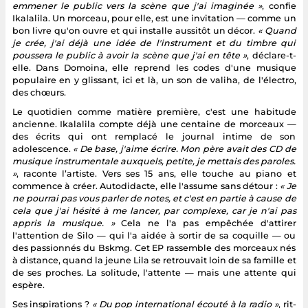
emmener le public vers la scène que j'ai imaginée »
, confie
Ikalalila. Un morceau, pour elle, est une invitation — comme un
bon livre qu'on ouvre et qui installe aussitôt un décor.
« Quand
je crée, j'ai déjà une idée de l'instrument et du timbre qui
poussera le public à avoir la scène que j'ai en tête »
, déclare-t-
elle. Dans Domoina, elle reprend les codes d'une musique
populaire en y glissant, ici et là, un son de valiha, de l'électro,
des chœurs.
Le quotidien comme matière première, c'est une habitude
ancienne. Ikalalila compte déjà une centaine de morceaux —
des écrits qui ont remplacé le journal intime de son
adolescence.
« De base, j'aime écrire. Mon père avait des CD de
musique instrumentale auxquels, petite, je mettais des paroles.
»
, raconte l’artiste. Vers ses 15 ans, elle touche au piano et
commence à créer. Autodidacte, elle l'assume sans détour :
« Je
ne pourrai pas vous parler de notes, et c'est en partie à cause de
cela que j'ai hésité à me lancer, par complexe, car je n'ai pas
appris la musique. »
Cela ne l'a pas empêchée d'attirer
l'attention de Silo — qui l'a aidée à sortir de sa coquille — ou
des passionnés du Bskmg. Cet EP rassemble des morceaux nés
à distance, quand la jeune Lila se retrouvait loin de sa famille et
de ses proches. La solitude, l'attente — mais une attente qui
espère.
Ses inspirations ?
« Du pop international écouté à la radio »
, rit-