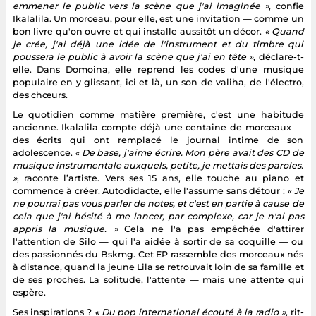
emmener le public vers la scène que j'ai imaginée »
, confie
Ikalalila. Un morceau, pour elle, est une invitation — comme un
bon livre qu'on ouvre et qui installe aussitôt un décor.
« Quand
je crée, j'ai déjà une idée de l'instrument et du timbre qui
poussera le public à avoir la scène que j'ai en tête »
, déclare-t-
elle. Dans Domoina, elle reprend les codes d'une musique
populaire en y glissant, ici et là, un son de valiha, de l'électro,
des chœurs.
Le quotidien comme matière première, c'est une habitude
ancienne. Ikalalila compte déjà une centaine de morceaux —
des écrits qui ont remplacé le journal intime de son
adolescence.
« De base, j'aime écrire. Mon père avait des CD de
musique instrumentale auxquels, petite, je mettais des paroles.
»
, raconte l’artiste. Vers ses 15 ans, elle touche au piano et
commence à créer. Autodidacte, elle l'assume sans détour :
« Je
ne pourrai pas vous parler de notes, et c'est en partie à cause de
cela que j'ai hésité à me lancer, par complexe, car je n'ai pas
appris la musique. »
Cela ne l'a pas empêchée d'attirer
l'attention de Silo — qui l'a aidée à sortir de sa coquille — ou
des passionnés du Bskmg. Cet EP rassemble des morceaux nés
à distance, quand la jeune Lila se retrouvait loin de sa famille et
de ses proches. La solitude, l'attente — mais une attente qui
espère.
Ses inspirations ?
« Du pop international écouté à la radio »
, rit-