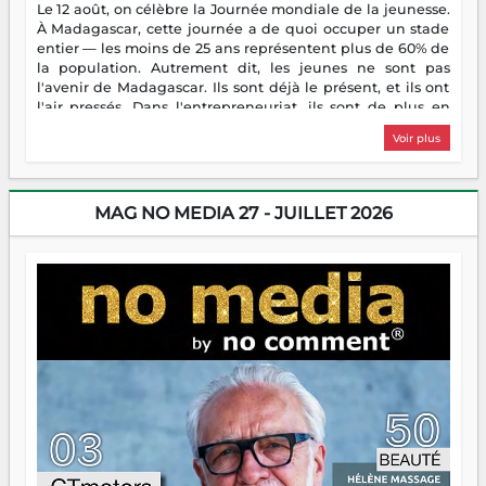
Le 12 août, on célèbre la Journée mondiale de la jeunesse.
À Madagascar, cette journée a de quoi occuper un stade
entier — les moins de 25 ans représentent plus de 60% de
la population. Autrement dit, les jeunes ne sont pas
l'avenir de Madagascar. Ils sont déjà le présent, et ils ont
l'air pressés. Dans l'entrepreneuriat, ils sont de plus en
plus nombreux à se lancer, à créer, à risquer — souvent
Voir plus
sans filet, souvent sans aide, mais toujours avec cette
énergie un peu folle qui fait qu'on se demande s'ils
dorment vraiment la nuit. En culture, les nouvelles sont
encore meilleures. Aina Rasamoelina vient de décrocher le
MAG NO MEDIA 27 - JUILLET 2026
Prix RFI Instrumental Afrique. Miangaly Elia rafle le Prix
Paritana 2026. Madagascar rayonne, et ce sont des mains
jeunes qui tiennent la torche. Alors oui, on pourrait
s'arrêter là, applaudir et rentrer chez soi satisfait. Mais ce
serait passer à côté d'une chose essentielle. La fougue, ça
brûle fort — et parfois, ça brûle vite. Une flamme sans
direction peut éclairer autant qu'elle peut consumer. C'est
là que les aînés entrent en scène — pas pour reprendre le
gouvernail, mais pour montrer où sont les récifs. Les jeunes
ont la force, les vieux ont l'expérience, comme on dit. Ce
n'est pas un combat de générations — c'est une question
d'équipage. Partagez vos réussites, mais aussi vos échecs.
Surtout vos échecs, d'ailleurs — ils enseignent mieux que
n'importe quel manuel. À Madagascar, la barque avance.