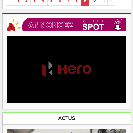
‹
1
2
3
4
5
6
7
8
9
10
11
›
ACTUS