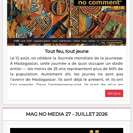
Tout feu, tout jeune
Le 12 août, on célèbre la Journée mondiale de la jeunesse.
À Madagascar, cette journée a de quoi occuper un stade
entier — les moins de 25 ans représentent plus de 60% de
la population. Autrement dit, les jeunes ne sont pas
l'avenir de Madagascar. Ils sont déjà le présent, et ils ont
l'air pressés. Dans l'entrepreneuriat, ils sont de plus en
plus nombreux à se lancer, à créer, à risquer — souvent
Voir plus
sans filet, souvent sans aide, mais toujours avec cette
énergie un peu folle qui fait qu'on se demande s'ils
dorment vraiment la nuit. En culture, les nouvelles sont
encore meilleures. Aina Rasamoelina vient de décrocher le
MAG NO MEDIA 27 - JUILLET 2026
Prix RFI Instrumental Afrique. Miangaly Elia rafle le Prix
Paritana 2026. Madagascar rayonne, et ce sont des mains
jeunes qui tiennent la torche. Alors oui, on pourrait
s'arrêter là, applaudir et rentrer chez soi satisfait. Mais ce