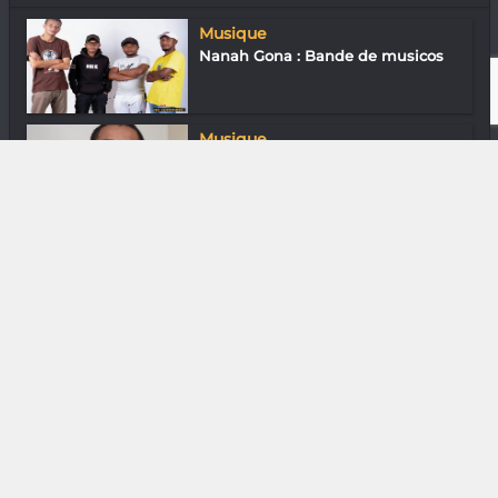
Musique
Nanah Gona : Bande de musicos
Musique
Vohindrazana Gaston Velomasy :
Du champ...
Media & Add-0n
CD mieux avant ?
Downtown
En ville avec Liao Miora Cynthia
Sortir
HBG Burger : Au bonheur des
geeks !