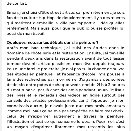
de confort.
Sinon, j’ai choisi d’être street artiste, car premièrement, je suis
fan de la culture Hip-Hop, de deuxièmement, il y a des œuvres
qui méritent d’embellir la ville par rapport à l’idée qu’elles
renferment. Mais aussi pour que le public puisse profiter lui
aussi de mon travail.
Quelques mots sur tes débuts dans la peinture ?
Après mon bac technique, j’ai suivi des études dans le
domaine de l'hôtellerie et la restauration. Ensuite, j’ai travaillé
pendant deux ans dans la restauration avant de tout laisser
tomber devenir artiste plasticien, mon rêve depuis toujours.
Issu d’une famille prolétaire, je n'ai pas eu la chance de suivre
des études en peinture, et l’absence d’école m'a poussé à
faire des recherches par moi-même. J’organisais des soirées
de dessin entre potes de chaque week-end de 21 h à 3 heures
du matin par-ci par-là chez des amis pendant un an. Je lisais
des livres et je regardais des vidéos en ligne surtout des
conseils des artistes professionnels, car à l’époque, je n’en
connaissais aucun, je n’avais juste que mes amis, amateurs
comme moi. Mais ça ne m’a pas empêché de faire mes choix,
celui de m’exprimer autrement à travers la peinture,
l'illustration et tout ce qui concerne le dessin. Pour moi, c’est
un moyen d'exprimer librement mes ressentis les plus