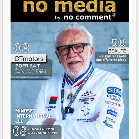
serait passer à côté d'une chose essentielle. La fougue, ça
brûle fort — et parfois, ça brûle vite. Une flamme sans
direction peut éclairer autant qu'elle peut consumer. C'est
là que les aînés entrent en scène — pas pour reprendre le
gouvernail, mais pour montrer où sont les récifs. Les jeunes
ont la force, les vieux ont l'expérience, comme on dit. Ce
n'est pas un combat de générations — c'est une question
d'équipage. Partagez vos réussites, mais aussi vos échecs.
Surtout vos échecs, d'ailleurs — ils enseignent mieux que
n'importe quel manuel. À Madagascar, la barque avance.
Il faut juste s'assurer que tout le monde rame dans le
même sens.