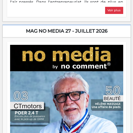
l'air pressés. Dans l'entrepreneuriat, ils sont de plus en
plus nombreux à se lancer, à créer, à risquer — souvent
Voir plus
sans filet, souvent sans aide, mais toujours avec cette
énergie un peu folle qui fait qu'on se demande s'ils
dorment vraiment la nuit. En culture, les nouvelles sont
encore meilleures. Aina Rasamoelina vient de décrocher le
MAG NO MEDIA 27 - JUILLET 2026
Prix RFI Instrumental Afrique. Miangaly Elia rafle le Prix
Paritana 2026. Madagascar rayonne, et ce sont des mains
jeunes qui tiennent la torche. Alors oui, on pourrait
s'arrêter là, applaudir et rentrer chez soi satisfait. Mais ce
serait passer à côté d'une chose essentielle. La fougue, ça
brûle fort — et parfois, ça brûle vite. Une flamme sans
direction peut éclairer autant qu'elle peut consumer. C'est
là que les aînés entrent en scène — pas pour reprendre le
gouvernail, mais pour montrer où sont les récifs. Les jeunes
ont la force, les vieux ont l'expérience, comme on dit. Ce
n'est pas un combat de générations — c'est une question
d'équipage. Partagez vos réussites, mais aussi vos échecs.
Surtout vos échecs, d'ailleurs — ils enseignent mieux que
n'importe quel manuel. À Madagascar, la barque avance.
Il faut juste s'assurer que tout le monde rame dans le
même sens.