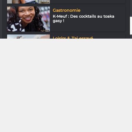
Gastronomie
K-Meuf : Des cocktails au toaka
gasy !
Loisirs & J’ai essayé
Traceur Gasy : Ça va sauter !
DIVERS