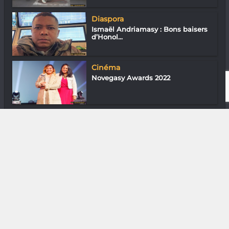
Diaspora
Ismaël Andriamasy : Bons baisers
d’Honol...
Cinéma
Novegasy Awards 2022
Gastronomie
Manoa Andrianjatovo du Spirits
Away
DIVERS