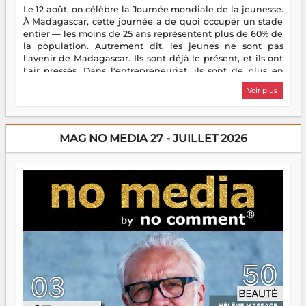
Le 12 août, on célèbre la Journée mondiale de la jeunesse.
À Madagascar, cette journée a de quoi occuper un stade
entier — les moins de 25 ans représentent plus de 60% de
la population. Autrement dit, les jeunes ne sont pas
l'avenir de Madagascar. Ils sont déjà le présent, et ils ont
l'air pressés. Dans l'entrepreneuriat, ils sont de plus en
plus nombreux à se lancer, à créer, à risquer — souvent
Voir plus
sans filet, souvent sans aide, mais toujours avec cette
énergie un peu folle qui fait qu'on se demande s'ils
dorment vraiment la nuit. En culture, les nouvelles sont
encore meilleures. Aina Rasamoelina vient de décrocher le
MAG NO MEDIA 27 - JUILLET 2026
Prix RFI Instrumental Afrique. Miangaly Elia rafle le Prix
Paritana 2026. Madagascar rayonne, et ce sont des mains
jeunes qui tiennent la torche. Alors oui, on pourrait
s'arrêter là, applaudir et rentrer chez soi satisfait. Mais ce
serait passer à côté d'une chose essentielle. La fougue, ça
brûle fort — et parfois, ça brûle vite. Une flamme sans
direction peut éclairer autant qu'elle peut consumer. C'est
là que les aînés entrent en scène — pas pour reprendre le
gouvernail, mais pour montrer où sont les récifs. Les jeunes
ont la force, les vieux ont l'expérience, comme on dit. Ce
n'est pas un combat de générations — c'est une question
d'équipage. Partagez vos réussites, mais aussi vos échecs.
Surtout vos échecs, d'ailleurs — ils enseignent mieux que
n'importe quel manuel. À Madagascar, la barque avance.