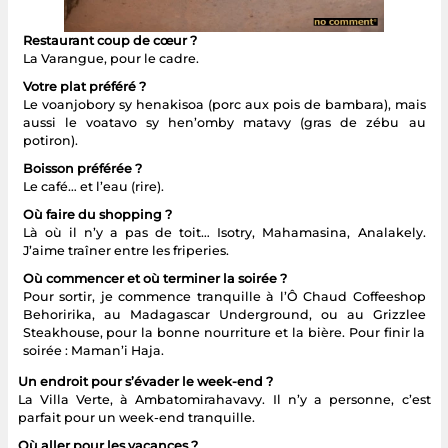
Restaurant coup de cœur ?
La Varangue, pour le cadre.
Votre plat préféré ?
Le voanjobory sy henakisoa (porc aux pois de bambara), mais
aussi le voatavo sy hen’omby matavy (gras de zébu au
potiron).
Boisson préférée ?
Le café… et l’eau (rire).
Où faire du shopping ?
Là où il n’y a pas de toit… Isotry, Mahamasina, Analakely.
J’aime traîner entre les friperies.
Où commencer et où terminer la soirée ?
Pour sortir, je commence tranquille à l’Ô Chaud Coffeeshop
Behoririka, au Madagascar Underground, ou au Grizzlee
Steakhouse, pour la bonne nourriture et la bière. Pour finir la
soirée : Maman’i Haja.
Un endroit pour s’évader le week-end ?
La Villa Verte, à Ambatomirahavavy. Il n’y a personne, c’est
parfait pour un week-end tranquille.
Où aller pour les vacances ?