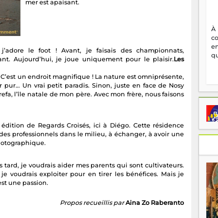
mer est apaisant.
À
c
en
j’adore le foot ! Avant, je faisais des championnats,
qu
t. Aujourd’hui, je joue uniquement pour le plaisir.
Les
. C’est un endroit magnifique ! La nature est omniprésente,
ir pur… Un vrai petit paradis. Sinon, juste en face de Nosy
efa, l’île natale de mon père. Avec mon frère, nous faisons
 édition de Regards Croisés, ici à Diégo. Cette résidence
es professionnels dans le milieu, à échanger, à avoir une
hotographique.
tard, je voudrais aider mes parents qui sont cultivateurs.
 voudrais exploiter pour en tirer les bénéfices. Mais je
est une passion.
Propos recueillis par
Aina Zo Raberanto