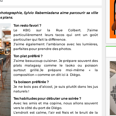
62
hotographie, Sylvio Rabemiadana aime parcourir sa ville
s plans.
Ton resto favori ?
Le KBG sur la Rue Colbert. J’aime
particulièrement leurs tacos qui ont un goût
particulier qui fait la différence.
J’aime également l’ambiance avec les lumières,
parfaites pour prendre des photos.
Ton plat préféré ?
J’aime beaucoup cuisiner. Je prépare souvent des
plats malagasy comme le laoko ou poisson
surtout grillé.Je prépare moi-même « la
composition » comme on dit ici à Diégo.
Ta boisson préférée ?
Je ne bois pas d’alcool, je suis plutôt dans les jus
naturels !
Tes habitudes pour débuter une soirée ?
Avec les amis et ma copine, nous allons souvent
vers le côté du port de Diégo.
L’endroit est calme, l’air est frais et le bruit de la