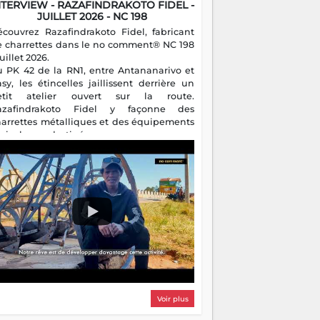
NTERVIEW - RAZAFINDRAKOTO FIDEL -
JUILLET 2026 - NC 198
écouvrez Razafindrakoto Fidel, fabricant
e charrettes dans le no comment® NC 198
juillet 2026.
u PK 42 de la RN1, entre Antananarivo et
asy, les étincelles jaillissent derrière un
etit atelier ouvert sur la route.
azafindrakoto Fidel y façonne des
harrettes métalliques et des équipements
gricoles destinés aux campagnes
algaches. Héritier d'un savoir-faire
milial, il perpétue un métier discret mais
sentiel.
Voir plus