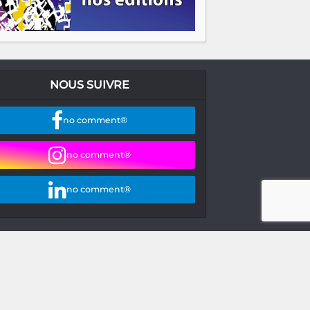
NOUS SUIVRE
no comment®
no comment®
no comment®