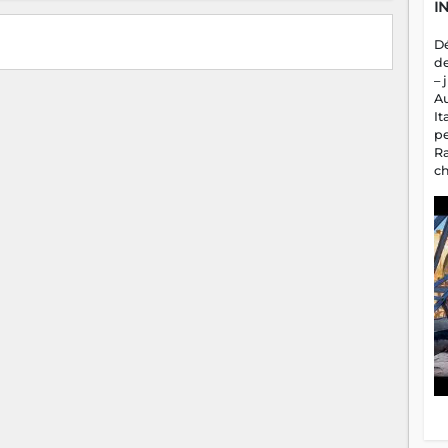
I
D
d
– 
A
It
p
R
c
a
m
fa
es