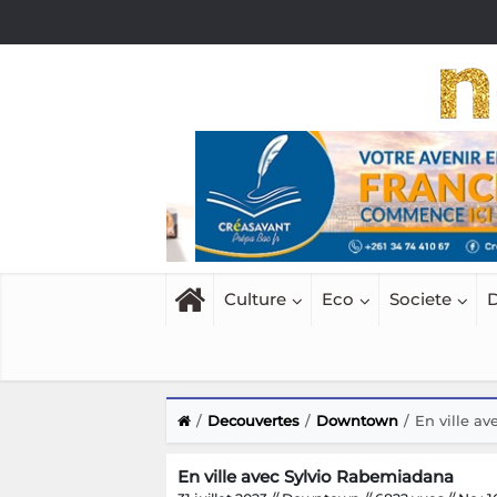
Culture
Eco
Societe
D
Decouvertes
Downtown
En ville a
En ville avec Sylvio Rabemiadana