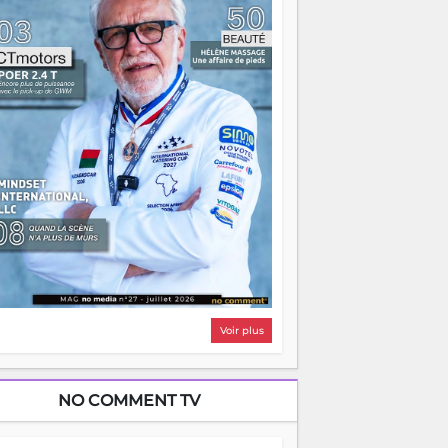
i, on pourrait s'arrêter là, applaudir et
ntrer chez soi satisfait. Mais ce serait
asser à côté d'une chose essentielle. La
ugue, ça brûle fort — et parfois, ça brûle
ite. Une flamme sans direction peut
lairer autant qu'elle peut consumer. C'est
à que les aînés entrent en scène — pas
our reprendre le gouvernail, mais pour
ntrer où sont les récifs. Les jeunes ont la
rce, les vieux ont l'expérience, comme on
t. Ce n'est pas un combat de générations
 c'est une question d'équipage. Partagez
s réussites, mais aussi vos échecs. Surtout
os échecs, d'ailleurs — ils enseignent
ieux que n'importe quel manuel. À
dagascar, la barque avance. Il faut juste
'assurer que tout le monde rame dans le
ême sens.
Voir plus
NO COMMENT TV