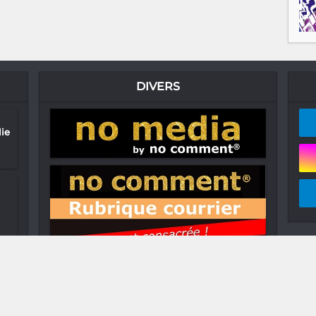
DIVERS
lie
.