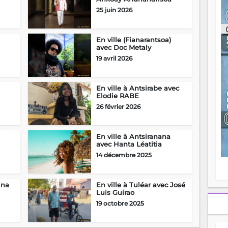
ou
25 juin 2026
re
p
fo
En ville (Fianarantsoa)
v
avec Doc Metaly
éc
19 avril 2026
l
p
mo
En ville à Antsirabe avec
fo
Elodie RABE
di
26 février 2026
—
vo
v
m
En ville à Antsiranana
Ma
avec Hanta Léatitia
s
14 décembre 2025
m
ina
En ville à Tuléar avec José
Luis Guirao
19 octobre 2025