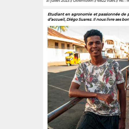
31 juillet 2023 // Downtown // 6822 vues // Nc : 1
Etudiant en agronomie et passionnée de p
d’accueil, Diégo Suarez. Il nous livre ses bon