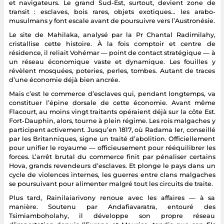
et navigateurs. Le grand Sud-Est, surtout, devient zone de
transit : esclaves, bois rares, objets exotiques… les arabo-
musulmans y font escale avant de poursuivre vers l’Austronésie.
Le site de Mahilaka, analysé par la Pr Chantal Radimilahy,
cristallise cette histoire. À la fois comptoir et centre de
résidence, il reliait Vohémar — point de contact stratégique — à
un réseau économique vaste et dynamique. Les fouilles y
révèlent mosquées, poteries, perles, tombes. Autant de traces
d’une économie déjà bien ancrée.
Mais c’est le commerce d’esclaves qui, pendant longtemps, va
constituer l’épine dorsale de cette économie. Avant même
Flacourt, au moins vingt traitants opéraient déjà sur la côte Est.
Fort-Dauphin, alors, tourne à plein régime. Les rois malgaches y
participent activement. Jusqu’en 1817, où Radama Ier, conseillé
par les Britanniques, signe un traité d’abolition. Officiellement
pour unifier le royaume — officieusement pour rééquilibrer les
forces. L’arrêt brutal du commerce finit par pénaliser certains
Hova, grands revendeurs d’esclaves. Et plonge le pays dans un
cycle de violences internes, les guerres entre clans malgaches
se poursuivant pour alimenter malgré tout les circuits de traite.
Plus tard, Rainilaiarivony renoue avec les affaires — à sa
manière. Soutenu par Andafiavaratra, entouré des
Tsimiamboholahy, il développe son propre réseau