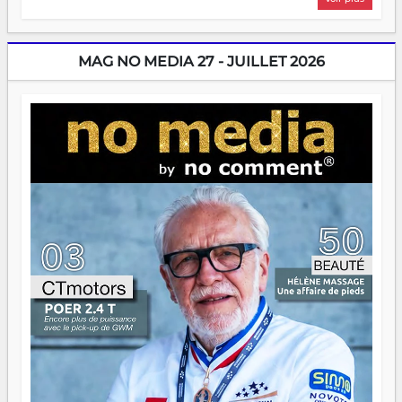
sans filet, souvent sans aide, mais toujours avec cette
énergie un peu folle qui fait qu'on se demande s'ils
dorment vraiment la nuit. En culture, les nouvelles sont
encore meilleures. Aina Rasamoelina vient de décrocher le
MAG NO MEDIA 27 - JUILLET 2026
Prix RFI Instrumental Afrique. Miangaly Elia rafle le Prix
Paritana 2026. Madagascar rayonne, et ce sont des mains
jeunes qui tiennent la torche. Alors oui, on pourrait
s'arrêter là, applaudir et rentrer chez soi satisfait. Mais ce
serait passer à côté d'une chose essentielle. La fougue, ça
brûle fort — et parfois, ça brûle vite. Une flamme sans
direction peut éclairer autant qu'elle peut consumer. C'est
là que les aînés entrent en scène — pas pour reprendre le
gouvernail, mais pour montrer où sont les récifs. Les jeunes
ont la force, les vieux ont l'expérience, comme on dit. Ce
n'est pas un combat de générations — c'est une question
d'équipage. Partagez vos réussites, mais aussi vos échecs.
Surtout vos échecs, d'ailleurs — ils enseignent mieux que
n'importe quel manuel. À Madagascar, la barque avance.
Il faut juste s'assurer que tout le monde rame dans le
même sens.