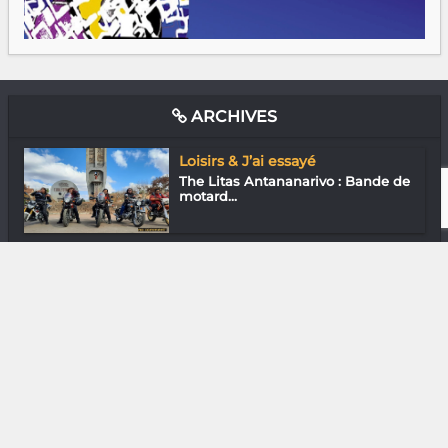
ARCHIVES
Loisirs & J’ai essayé
The Litas Antananarivo : Bande de
motard...
Gastronomie
Cheffe Antsa du Sabakaly
Restaurant
Downtown
En ville avec Irina Andrianavalona
In & Out