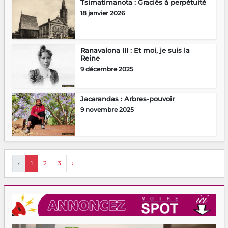
Tsimatimanota : Graciés à perpétuité
18 janvier 2026
Ranavalona III : Et moi, je suis la
Reine
9 décembre 2025
Jacarandas : Arbres-pouvoir
9 novembre 2025
‹
1
2
3
›