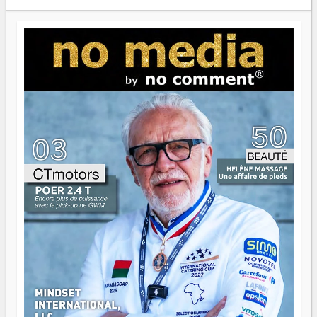
Prix RFI Instrumental Afrique. Miangaly Elia rafle le Prix
Paritana 2026. Madagascar rayonne, et ce sont des mains
jeunes qui tiennent la torche. Alors oui, on pourrait
s'arrêter là, applaudir et rentrer chez soi satisfait. Mais ce
serait passer à côté d'une chose essentielle. La fougue, ça
brûle fort — et parfois, ça brûle vite. Une flamme sans
direction peut éclairer autant qu'elle peut consumer. C'est
là que les aînés entrent en scène — pas pour reprendre le
gouvernail, mais pour montrer où sont les récifs. Les jeunes
ont la force, les vieux ont l'expérience, comme on dit. Ce
n'est pas un combat de générations — c'est une question
d'équipage. Partagez vos réussites, mais aussi vos échecs.
Surtout vos échecs, d'ailleurs — ils enseignent mieux que
n'importe quel manuel. À Madagascar, la barque avance.
Il faut juste s'assurer que tout le monde rame dans le
même sens.