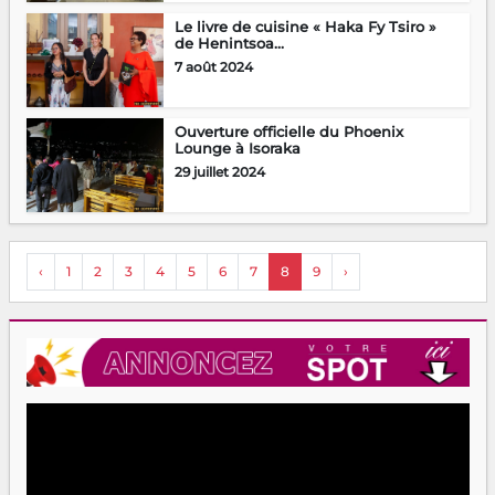
Le livre de cuisine « Haka Fy Tsiro »
de Henintsoa...
7 août 2024
Ouverture officielle du Phoenix
Lounge à Isoraka
29 juillet 2024
‹
1
2
3
4
5
6
7
8
9
›