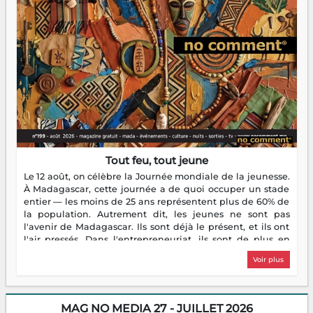
Tout feu, tout jeune
Le 12 août, on célèbre la Journée mondiale de la jeunesse.
À Madagascar, cette journée a de quoi occuper un stade
entier — les moins de 25 ans représentent plus de 60% de
la population. Autrement dit, les jeunes ne sont pas
l'avenir de Madagascar. Ils sont déjà le présent, et ils ont
l'air pressés. Dans l'entrepreneuriat, ils sont de plus en
plus nombreux à se lancer, à créer, à risquer — souvent
Voir plus
sans filet, souvent sans aide, mais toujours avec cette
énergie un peu folle qui fait qu'on se demande s'ils
dorment vraiment la nuit. En culture, les nouvelles sont
encore meilleures. Aina Rasamoelina vient de décrocher le
MAG NO MEDIA 27 - JUILLET 2026