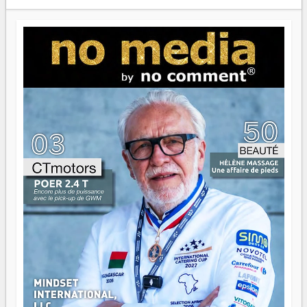
Prix RFI Instrumental Afrique. Miangaly Elia rafle le Prix
Paritana 2026. Madagascar rayonne, et ce sont des mains
jeunes qui tiennent la torche. Alors oui, on pourrait
s'arrêter là, applaudir et rentrer chez soi satisfait. Mais ce
serait passer à côté d'une chose essentielle. La fougue, ça
brûle fort — et parfois, ça brûle vite. Une flamme sans
direction peut éclairer autant qu'elle peut consumer. C'est
là que les aînés entrent en scène — pas pour reprendre le
gouvernail, mais pour montrer où sont les récifs. Les jeunes
ont la force, les vieux ont l'expérience, comme on dit. Ce
n'est pas un combat de générations — c'est une question
d'équipage. Partagez vos réussites, mais aussi vos échecs.
Surtout vos échecs, d'ailleurs — ils enseignent mieux que
n'importe quel manuel. À Madagascar, la barque avance.
Il faut juste s'assurer que tout le monde rame dans le
même sens.