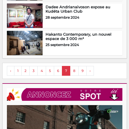
Dadee Andrianaivoson expose au
Kudéta Urban Club
28 septembre 2024
Hakanto Contemporary, un nouvel
espace de 3 000 m²
25 septembre 2024
‹
1
2
3
4
5
6
7
8
9
›