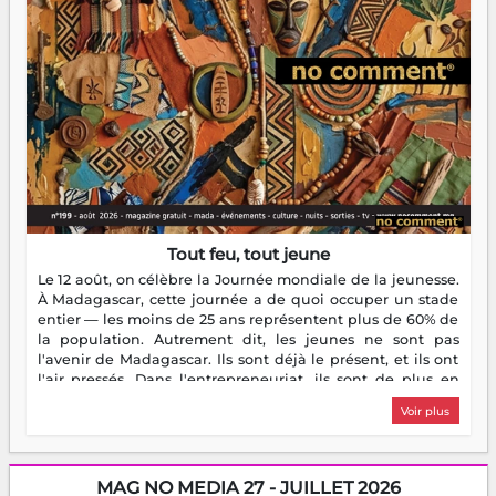
Tout feu, tout jeune
Le 12 août, on célèbre la Journée mondiale de la jeunesse.
À Madagascar, cette journée a de quoi occuper un stade
entier — les moins de 25 ans représentent plus de 60% de
la population. Autrement dit, les jeunes ne sont pas
l'avenir de Madagascar. Ils sont déjà le présent, et ils ont
l'air pressés. Dans l'entrepreneuriat, ils sont de plus en
plus nombreux à se lancer, à créer, à risquer — souvent
Voir plus
sans filet, souvent sans aide, mais toujours avec cette
énergie un peu folle qui fait qu'on se demande s'ils
dorment vraiment la nuit. En culture, les nouvelles sont
encore meilleures. Aina Rasamoelina vient de décrocher le
MAG NO MEDIA 27 - JUILLET 2026