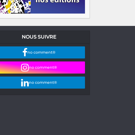
NOUS SUIVRE
no comment®
no comment®
no comment®