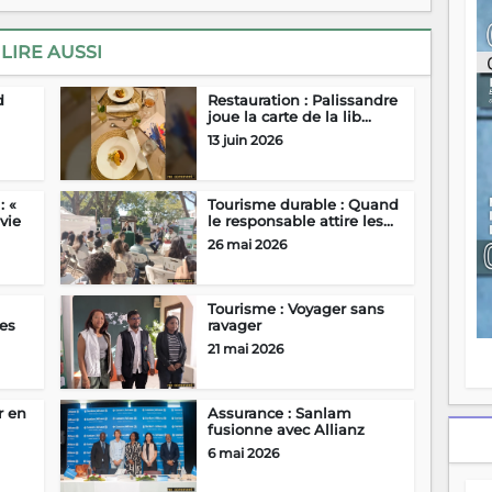
ou
re
LIRE AUSSI
p
fo
v
d
Restauration : Palissandre
éc
joue la carte de la lib...
l
13 juin 2026
p
mo
fo
: «
Tourisme durable : Quand
di
vie
le responsable attire les...
—
26 mai 2026
vo
v
m
Tourisme : Voyager sans
Ma
es
ravager
s
21 mai 2026
m
r en
Assurance : Sanlam
fusionne avec Allianz
6 mai 2026