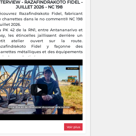
NTERVIEW - RAZAFINDRAKOTO FIDEL -
JUILLET 2026 - NC 198
écouvrez Razafindrakoto Fidel, fabricant
e charrettes dans le no comment® NC 198
juillet 2026.
u PK 42 de la RN1, entre Antananarivo et
asy, les étincelles jaillissent derrière un
etit atelier ouvert sur la route.
azafindrakoto Fidel y façonne des
harrettes métalliques et des équipements
gricoles destinés aux campagnes
algaches. Héritier d'un savoir-faire
milial, il perpétue un métier discret mais
sentiel.
Voir plus