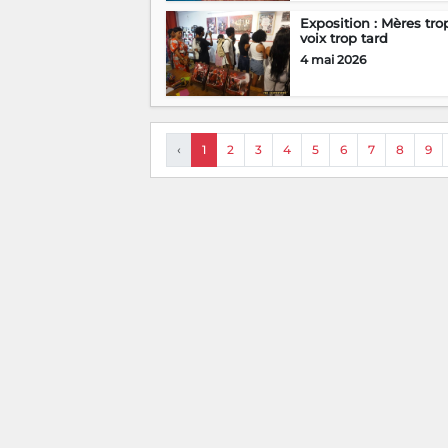
Exposition : Mères trop
voix trop tard
4 mai 2026
‹
1
2
3
4
5
6
7
8
9