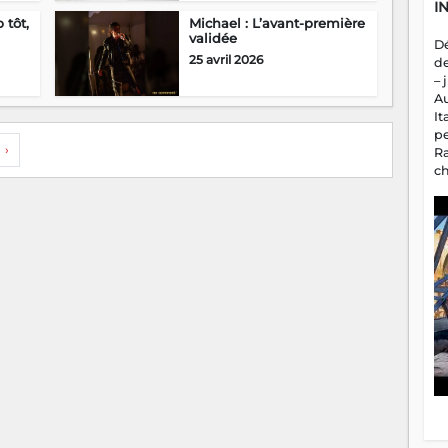
I
 tôt,
Michael : L’avant-première
validée
D
25 avril 2026
d
– 
A
It
p
›
R
c
a
m
fa
es