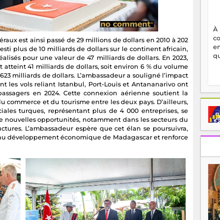
À
c
ux est ainsi passé de 29 millions de dollars en 2010 à 202
en
sti plus de 10 milliards de dollars sur le continent africain,
qu
éalisés pour une valeur de 47 milliards de dollars. En 2023,
t atteint 41 milliards de dollars, soit environ 6 % du volume
 623 milliards de dollars. L’ambassadeur a souligné l’impact
nt les vols reliant Istanbul, Port-Louis et Antananarivo ont
passagers en 2024. Cette connexion aérienne soutient la
du commerce et du tourisme entre les deux pays. D’ailleurs,
ales turques, représentant plus de 4 000 entreprises, se
e nouvelles opportunités, notamment dans les secteurs du
ructures. L’ambassadeur espère que cet élan se poursuivra,
e au développement économique de Madagascar et renforce