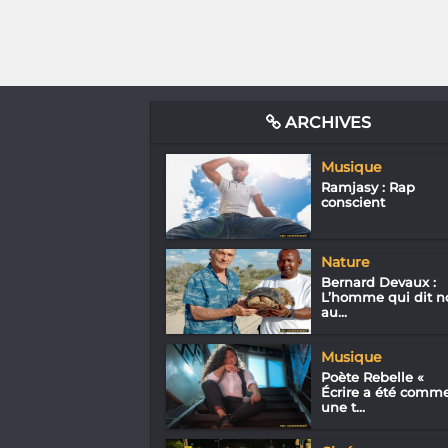
ARCHIVES
Musique
Ramjasy : Rap
conscient
Nature
Bernard Devaux :
L’homme qui dit n
au...
Musique
Poète Rebelle «
Écrire a été comm
une t...