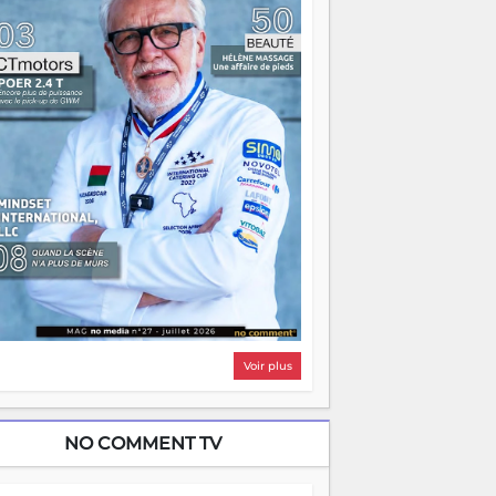
i, on pourrait s'arrêter là, applaudir et
ntrer chez soi satisfait. Mais ce serait
asser à côté d'une chose essentielle. La
ugue, ça brûle fort — et parfois, ça brûle
ite. Une flamme sans direction peut
lairer autant qu'elle peut consumer. C'est
à que les aînés entrent en scène — pas
our reprendre le gouvernail, mais pour
ntrer où sont les récifs. Les jeunes ont la
rce, les vieux ont l'expérience, comme on
t. Ce n'est pas un combat de générations
 c'est une question d'équipage. Partagez
s réussites, mais aussi vos échecs. Surtout
os échecs, d'ailleurs — ils enseignent
ieux que n'importe quel manuel. À
dagascar, la barque avance. Il faut juste
'assurer que tout le monde rame dans le
ême sens.
Voir plus
NO COMMENT TV