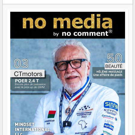
Prix RFI Instrumental Afrique. Miangaly Elia rafle le Prix
Paritana 2026. Madagascar rayonne, et ce sont des mains
jeunes qui tiennent la torche. Alors oui, on pourrait
s'arrêter là, applaudir et rentrer chez soi satisfait. Mais ce
serait passer à côté d'une chose essentielle. La fougue, ça
brûle fort — et parfois, ça brûle vite. Une flamme sans
direction peut éclairer autant qu'elle peut consumer. C'est
là que les aînés entrent en scène — pas pour reprendre le
gouvernail, mais pour montrer où sont les récifs. Les jeunes
ont la force, les vieux ont l'expérience, comme on dit. Ce
n'est pas un combat de générations — c'est une question
d'équipage. Partagez vos réussites, mais aussi vos échecs.
Surtout vos échecs, d'ailleurs — ils enseignent mieux que
n'importe quel manuel. À Madagascar, la barque avance.
Il faut juste s'assurer que tout le monde rame dans le
même sens.