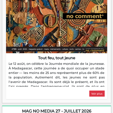
Tout feu, tout jeune
Le 12 août, on célèbre la Journée mondiale de la jeunesse.
À Madagascar, cette journée a de quoi occuper un stade
entier — les moins de 25 ans représentent plus de 60% de
la population. Autrement dit, les jeunes ne sont pas
l'avenir de Madagascar. Ils sont déjà le présent, et ils ont
l'air pressés. Dans l'entrepreneuriat, ils sont de plus en
plus nombreux à se lancer, à créer, à risquer — souvent
Voir plus
sans filet, souvent sans aide, mais toujours avec cette
énergie un peu folle qui fait qu'on se demande s'ils
dorment vraiment la nuit. En culture, les nouvelles sont
encore meilleures. Aina Rasamoelina vient de décrocher le
MAG NO MEDIA 27 - JUILLET 2026