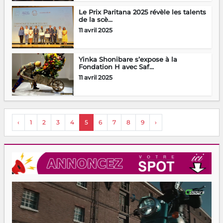
Le Prix Paritana 2025 révèle les talents
de la scè...
11 avril 2025
Yinka Shonibare s’expose à la
Fondation H avec Saf...
11 avril 2025
‹
1
2
3
4
5
6
7
8
9
›