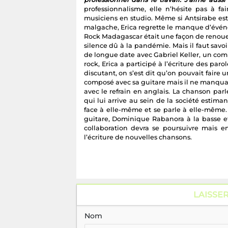
professionnalisme, elle n’hésite pas à f
musiciens en studio. Même si Antsirabe est
malgache, Erica regrette le manque d’événem
Rock Madagascar était une façon de renouer
silence dû à la pandémie. Mais il faut sav
de longue date avec Gabriel Keller, un com
rock, Erica a participé à l’écriture des par
discutant, on s’est dit qu’on pouvait faire
composé avec sa guitare mais il ne manquait
avec le refrain en anglais. La chanson par
qui lui arrive au sein de la société estiman
face à elle-même et se parle à elle-même. 
guitare, Dominique Rabanora à la basse et
collaboration devra se poursuivre mais e
l’écriture de nouvelles chansons.
LAISSE
Nom