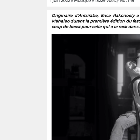
1 juin 2022 // Musique // 15229 vues // Nc : 149
Originaire d’Antsirabe, Erica Rakonoely 
Mahaleo durant la première édition du fest
coup de boost pour celle qui a le rock dans 