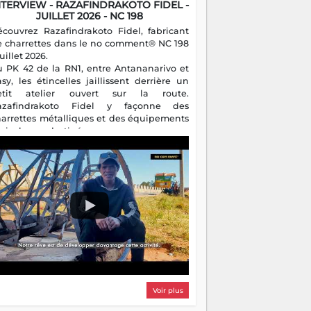
NTERVIEW - RAZAFINDRAKOTO FIDEL -
JUILLET 2026 - NC 198
écouvrez Razafindrakoto Fidel, fabricant
e charrettes dans le no comment® NC 198
juillet 2026.
u PK 42 de la RN1, entre Antananarivo et
asy, les étincelles jaillissent derrière un
etit atelier ouvert sur la route.
azafindrakoto Fidel y façonne des
harrettes métalliques et des équipements
gricoles destinés aux campagnes
algaches. Héritier d'un savoir-faire
milial, il perpétue un métier discret mais
sentiel.
Voir plus