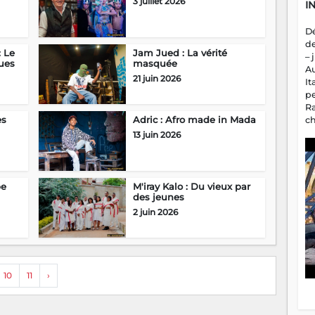
3 juillet 2026
I
D
d
: Le
Jam Jued : La vérité
– 
ues
masquée
A
21 juin 2026
It
p
R
es
Adric : Afro made in Mada
c
a
13 juin 2026
m
fa
es
pe
M'iray Kalo : Du vieux par
des jeunes
2 juin 2026
10
11
›