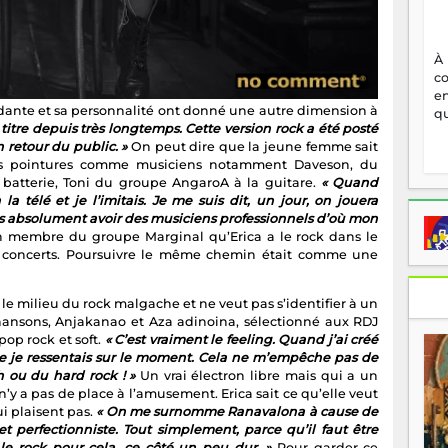
À
c
en
rdante et sa personnalité ont donné une autre dimension à
qu
 titre depuis très longtemps. Cette version rock a été posté
n retour du public. »
On peut dire que la jeune femme sait
ses pointures comme musiciens notamment Daveson, du
a batterie, Toni du groupe AngaroA à la guitare.
« Quand
la télé et je l’imitais. Je me suis dit, un jour, on jouera
is absolument avoir des musiciens professionnels d’où mon
en membre du groupe Marginal qu’Erica a le rock dans le
les concerts. Poursuivre le même chemin était comme une
s le milieu du rock malgache et ne veut pas s’identifier à un
hansons, Anjakanao et Aza adinoina, sélectionné aux RDJ
op rock et soft.
« C’est vraiment le feeling. Quand j’ai créé
ue je ressentais sur le moment. Cela ne m’empêche pas de
 ou du hard rock ! »
Un vrai électron libre mais qui a un
n’y a pas de place à l’amusement. Erica sait ce qu’elle veut
ui plaisent pas.
« On me surnomme Ranavalona à cause de
et perfectionniste. Tout simplement, parce qu’il faut être
i le rock pour cela, ce côté un peu dur. »
Pour garder ce