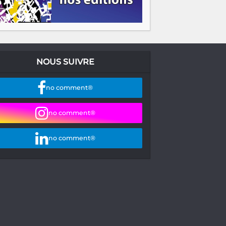
NOUS SUIVRE
no comment®
no comment®
no comment®