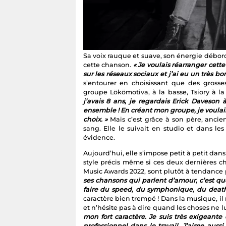
Sa voix rauque et suave, son énergie débo
cette chanson.
« Je voulais réarranger cette
sur les réseaux sociaux et j’ai eu un très bo
s’entourer en choisissant que des gros
groupe Lökömotiva, à la basse, Tsiory à l
j’avais 8 ans, je regardais Erick Daveson à 
ensemble ! En créant mon groupe, je voula
choix. »
Mais c’est grâce à son père, anci
sang. Elle le suivait en studio et dans 
évidence.
Aujourd’hui, elle s’impose petit à petit dan
style précis même si ces deux dernières c
Music Awards 2022, sont plutôt à tendance p
ses chansons qui parlent d’amour, c’est q
faire du speed, du symphonique, du death
caractère bien trempé ! Dans la musique, il 
et n’hésite pas à dire quand les choses ne l
mon fort caractère. Je suis très exigeante 
professionnel dans le travail. J’aime auss