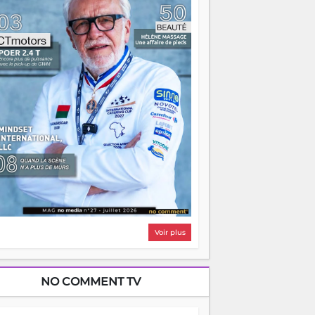
i, on pourrait s'arrêter là, applaudir et
ntrer chez soi satisfait. Mais ce serait
asser à côté d'une chose essentielle. La
ugue, ça brûle fort — et parfois, ça brûle
ite. Une flamme sans direction peut
lairer autant qu'elle peut consumer. C'est
à que les aînés entrent en scène — pas
our reprendre le gouvernail, mais pour
ntrer où sont les récifs. Les jeunes ont la
rce, les vieux ont l'expérience, comme on
t. Ce n'est pas un combat de générations
 c'est une question d'équipage. Partagez
s réussites, mais aussi vos échecs. Surtout
os échecs, d'ailleurs — ils enseignent
ieux que n'importe quel manuel. À
dagascar, la barque avance. Il faut juste
'assurer que tout le monde rame dans le
ême sens.
Voir plus
NO COMMENT TV