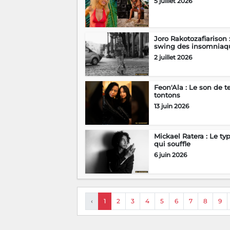
5 juillet 2026
Joro Rakotozafiarison 
swing des insomniaq
2 juillet 2026
Feon'Ala : Le son de t
tontons
13 juin 2026
Mickael Ratera : Le ty
qui souffle
6 juin 2026
‹
1
2
3
4
5
6
7
8
9