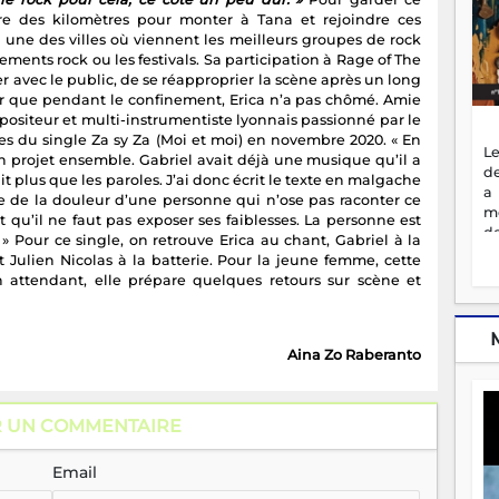
aire des kilomètres pour monter à Tana et rejoindre ces
 une des villes où viennent les meilleurs groupes de rock
ents rock ou les festivals. Sa participation à Rage of The
 avec le public, de se réapproprier la scène après un long
oir que pendant le confinement, Erica n’a pas chômé. Amie
positeur et multi-instrumentiste lyonnais passionné par le
oles du single Za sy Za (Moi et moi) en novembre 2020. « En
Le
 un projet ensemble. Gabriel avait déjà une musique qu’il a
de
 plus que les paroles. J’ai donc écrit le texte en malgache
a
le de la douleur d’une personne qui n’ose pas raconter ce
m
t qu’il ne faut pas exposer ses faiblesses. La personne est
de
» Pour ce single, on retrouve Erica au chant, Gabriel à la
ne
 Julien Nicolas à la batterie. Pour la jeune femme, cette
dé
n attendant, elle prépare quelques retours sur scène et
l'
no
so
to
Aina Zo Raberanto
f
vr
s
R UN COMMENTAIRE
vi
Af
Email
2
ma