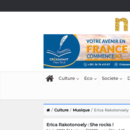
Culture
Eco
Societe
D
Culture
Musique
Erica Rakotonoely :
Erica Rakotonoely : She rocks !