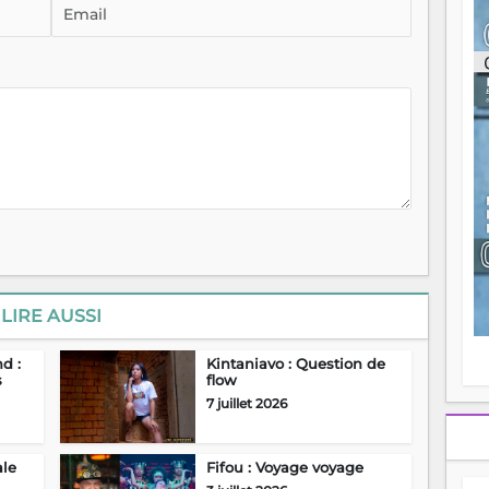
ou
re
p
fo
v
éc
l
p
mo
fo
di
—
vo
v
m
Ma
LIRE AUSSI
s
m
d :
Kintaniavo : Question de
s
flow
7 juillet 2026
ale
Fifou : Voyage voyage