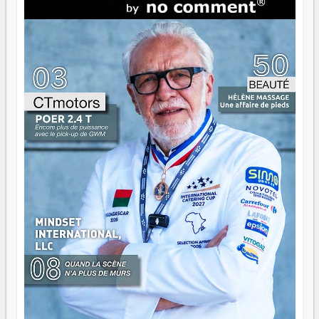
direction peut éclairer autant qu'elle peut consumer. C'est
là que les aînés entrent en scène — pas pour reprendre le
gouvernail, mais pour montrer où sont les récifs. Les jeunes
ont la force, les vieux ont l'expérience, comme on dit. Ce
n'est pas un combat de générations — c'est une question
d'équipage. Partagez vos réussites, mais aussi vos échecs.
Surtout vos échecs, d'ailleurs — ils enseignent mieux que
n'importe quel manuel. À Madagascar, la barque avance.
Il faut juste s'assurer que tout le monde rame dans le
même sens.