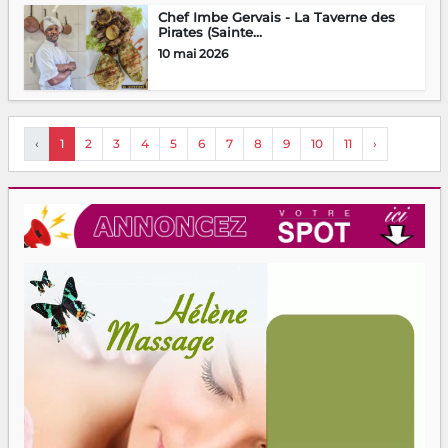
Chef Imbe Gervais - La Taverne des
Pirates (Sainte...
10 mai 2026
‹
1
2
3
4
5
6
7
8
9
10
11
›