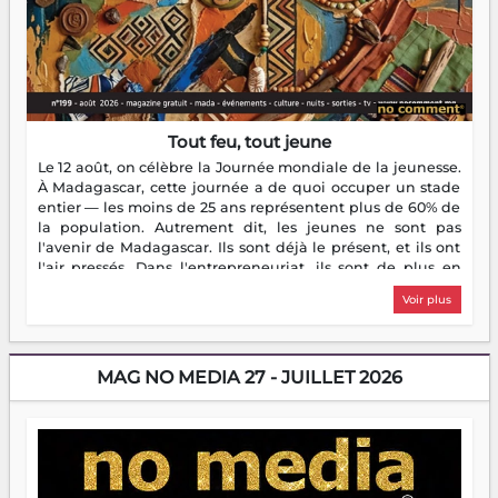
Tout feu, tout jeune
Le 12 août, on célèbre la Journée mondiale de la jeunesse.
À Madagascar, cette journée a de quoi occuper un stade
entier — les moins de 25 ans représentent plus de 60% de
la population. Autrement dit, les jeunes ne sont pas
l'avenir de Madagascar. Ils sont déjà le présent, et ils ont
l'air pressés. Dans l'entrepreneuriat, ils sont de plus en
plus nombreux à se lancer, à créer, à risquer — souvent
Voir plus
sans filet, souvent sans aide, mais toujours avec cette
énergie un peu folle qui fait qu'on se demande s'ils
dorment vraiment la nuit. En culture, les nouvelles sont
encore meilleures. Aina Rasamoelina vient de décrocher le
MAG NO MEDIA 27 - JUILLET 2026
Prix RFI Instrumental Afrique. Miangaly Elia rafle le Prix
Paritana 2026. Madagascar rayonne, et ce sont des mains
jeunes qui tiennent la torche. Alors oui, on pourrait
s'arrêter là, applaudir et rentrer chez soi satisfait. Mais ce
serait passer à côté d'une chose essentielle. La fougue, ça
brûle fort — et parfois, ça brûle vite. Une flamme sans