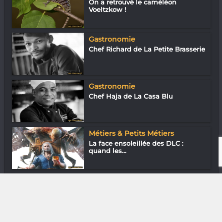
On a retrouvé le caméléon
Voeltzkow !
Gastronomie
Chef Richard de La Petite Brasserie
Gastronomie
Chef Haja de La Casa Blu
Métiers & Petits Métiers
La face ensoleillée des DLC :
quand les...
Cinéma
« Tiako hitoetra » : « Dolce Vita »
tana...