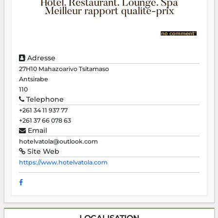
Adresse
27H10 Mahazoarivo Tsitamaso
Antsirabe
110
Telephone
+261 34 11 937 77
+261 37 66 078 63
Email
hotelvatola@outlook.com
Site Web
https://www.hotelvatola.com