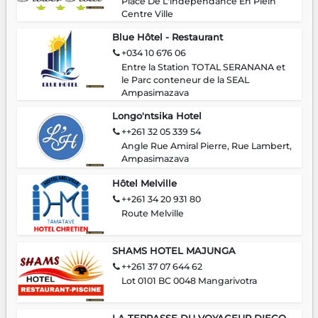
Place De L'independance En Plein
Centre Ville
Blue Hôtel - Restaurant
+034 10 676 06
Entre la Station TOTAL SERANANA et
le Parc conteneur de la SEAL
Ampasimazava
Longo'ntsika Hotel
++261 32 05 339 54
Angle Rue Amiral Pierre, Rue Lambert,
Ampasimazava
Hôtel Melville
++261 34 20 931 80
Route Melville
SHAMS HOTEL MAJUNGA
++261 37 07 644 62
Lot 0101 BC 0048 Mangarivotra
LA TERRASSE DU VOYAGEUR DIEGO