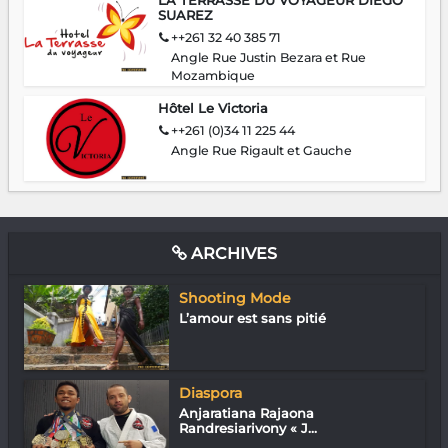
SUAREZ
++261 32 40 385 71
Angle Rue Justin Bezara et Rue
Mozambique
Hôtel Le Victoria
++261 (0)34 11 225 44
Angle Rue Rigault et Gauche
ARCHIVES
Shooting Mode
L’amour est sans pitié
Diaspora
Anjaratiana Rajaona
Randresiarivony « J...