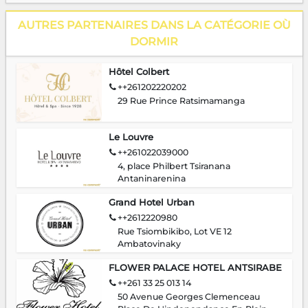
AUTRES PARTENAIRES DANS LA CATÉGORIE OÙ
DORMIR
Hôtel Colbert
++261202220202
29 Rue Prince Ratsimamanga
Le Louvre
++261022039000
4, place Philbert Tsiranana
Antaninarenina
Grand Hotel Urban
++2612220980
Rue Tsiombikibo, Lot VE 12
Ambatovinaky
FLOWER PALACE HOTEL ANTSIRABE
++261 33 25 013 14
50 Avenue Georges Clemenceau