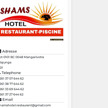
Adresse
ot 0101 BC 0048 Mangarivotra
ajunga
01
Telephone
261 37 07 644 62
261 38 77 644 62
261 33 69 644 62
261 37 27 644 62
Email
hamshotel.restaurant@gmail.com