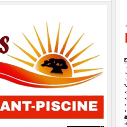
L
M
4
+
+
+
+
s