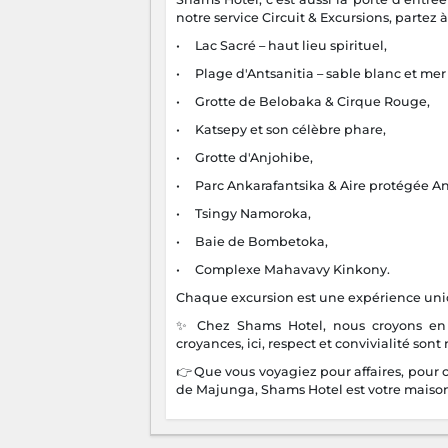
notre service Circuit & Excursions, partez 
• Lac Sacré – haut lieu spirituel,
• Plage d'Antsanitia – sable blanc et mer
• Grotte de Belobaka & Cirque Rouge,
• Katsepy et son célèbre phare,
• Grotte d'Anjohibe,
• Parc Ankarafantsika & Aire protégée A
• Tsingy Namoroka,
• Baie de Bombetoka,
• Complexe Mahavavy Kinkony.
Chaque excursion est une expérience uniqu
✨ Chez Shams Hotel, nous croyons en l
croyances, ici, respect et convivialité sont 
👉 Que vous voyagiez pour affaires, pour
de Majunga, Shams Hotel est votre maison