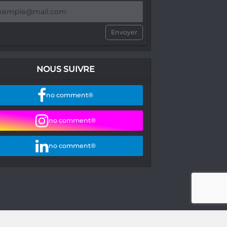
Envoyer
NOUS SUIVRE
no comment®
no comment®
no comment®