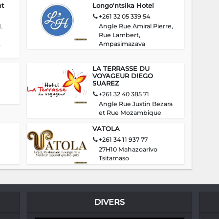
nt
Longo'ntsika Hotel
+261 32 05 339 54
L
Angle Rue Amiral Pierre,
Rue Lambert,
Ampasimazava
LA TERRASSE DU
VOYAGEUR DIEGO
SUAREZ
+261 32 40 385 71
Angle Rue Justin Bezara
et Rue Mozambique
VATOLA
+261 34 11 937 77
27H10 Mahazoarivo
Tsitamaso
DIVERS