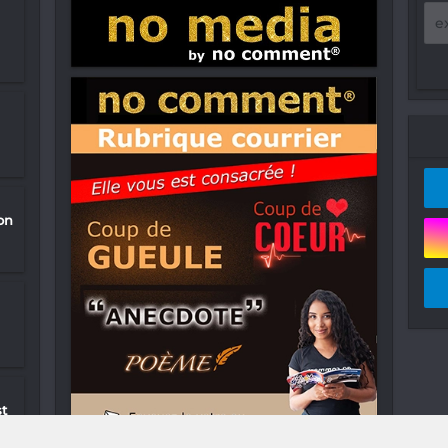
on
st