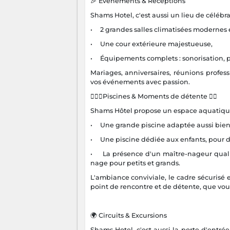
🎉 Événements & Réceptions
Shams Hotel, c'est aussi un lieu de célébra
• 2 grandes salles climatisées modernes 
• Une cour extérieure majestueuse,
• Équipements complets : sonorisation, p
Mariages, anniversaires, réunions profess
vos événements avec passion.
🏊‍♂🌴Piscines & Moments de détente 🏊‍♂
Shams Hôtel propose un espace aquatique 
• Une grande piscine adaptée aussi bien
• Une piscine dédiée aux enfants, pour de
• La présence d'un maître-nageur qualifié,
nage pour petits et grands.
L'ambiance conviviale, le cadre sécurisé e
point de rencontre et de détente, que vous
🌍 Circuits & Excursions
Shams Hotel, c'est aussi la porte d'entré