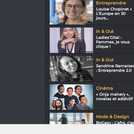
Entreprendre
Louise Chopinet «
L’Europe en 30
jours...
In & Out
Ladies’Gital :
Femmes, je vous
clique !
In & Out
Sandrine Ramaros
: Entreprendre 2.0
Cinéma
« Onja mahery »,
novelas et addictif
Mode & Design
BoGasy : L’afro, c’e
chic !