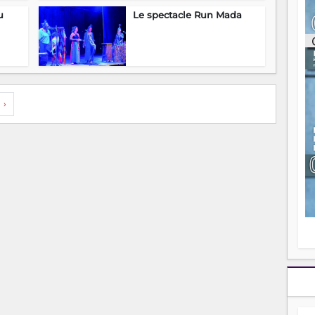
ou
u
Le spectacle Run Mada
re
p
fo
v
éc
l
p
›
mo
fo
di
—
vo
v
m
Ma
s
m