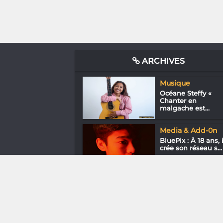
ARCHIVES
Musique
Océane Steffy «
Chanter en
malgache est...
Media & Add-0n
BluePix : À 18 ans, i
crée son réseau s...
Arts de la scène
Festival 321 : 3, 2, 1…
Dansez !