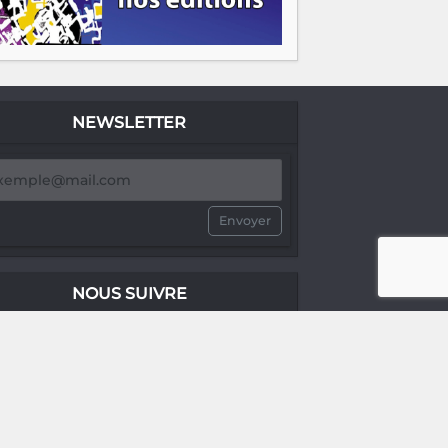
NEWSLETTER
Envoyer
NOUS SUIVRE
no comment®
no comment®
no comment®