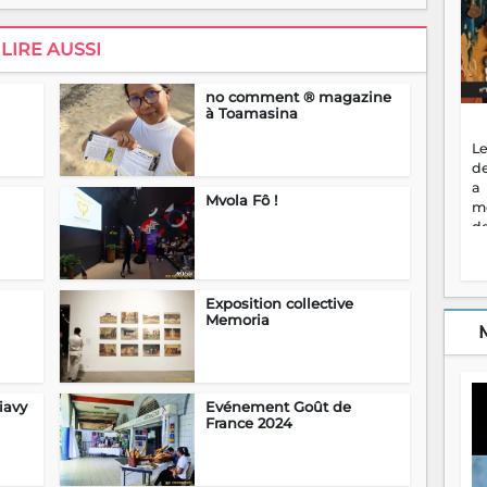
LIRE AUSSI
no comment ® magazine
à Toamasina
Le
de
a
Mvola Fô !
m
de
ne
dé
l'
Exposition collective
no
Memoria
so
to
f
vr
s
iavy
Evénement Goût de
France 2024
vi
Af
2
ma