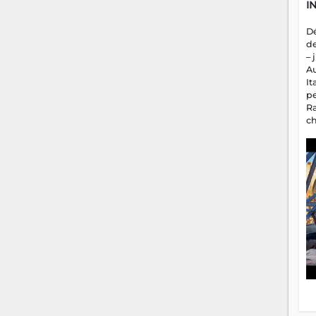
I
D
d
– 
A
It
p
R
c
a
m
fa
es