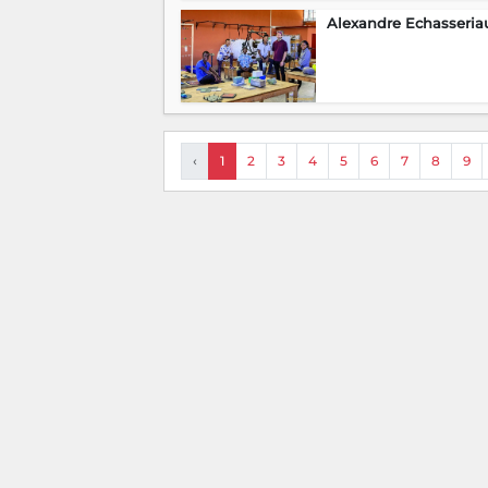
Alexandre Echasseria
‹
1
2
3
4
5
6
7
8
9