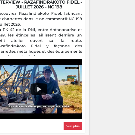
NTERVIEW - RAZAFINDRAKOTO FIDEL -
JUILLET 2026 - NC 198
écouvrez Razafindrakoto Fidel, fabricant
e charrettes dans le no comment® NC 198
juillet 2026.
u PK 42 de la RN1, entre Antananarivo et
asy, les étincelles jaillissent derrière un
etit atelier ouvert sur la route.
azafindrakoto Fidel y façonne des
harrettes métalliques et des équipements
gricoles destinés aux campagnes
algaches. Héritier d'un savoir-faire
milial, il perpétue un métier discret mais
sentiel.
Voir plus