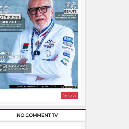
i, on pourrait s'arrêter là, applaudir et
ntrer chez soi satisfait. Mais ce serait
asser à côté d'une chose essentielle. La
ugue, ça brûle fort — et parfois, ça brûle
ite. Une flamme sans direction peut
lairer autant qu'elle peut consumer. C'est
à que les aînés entrent en scène — pas
our reprendre le gouvernail, mais pour
ntrer où sont les récifs. Les jeunes ont la
rce, les vieux ont l'expérience, comme on
t. Ce n'est pas un combat de générations
 c'est une question d'équipage. Partagez
s réussites, mais aussi vos échecs. Surtout
os échecs, d'ailleurs — ils enseignent
ieux que n'importe quel manuel. À
dagascar, la barque avance. Il faut juste
'assurer que tout le monde rame dans le
ême sens.
Voir plus
NO COMMENT TV