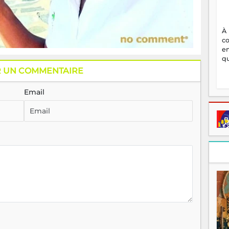
À
c
en
qu
R UN COMMENTAIRE
Email