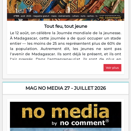
Tout feu, tout jeune
Le 12 août, on célèbre la Journée mondiale de la jeunesse.
À Madagascar, cette journée a de quoi occuper un stade
entier — les moins de 25 ans représentent plus de 60% de
la population. Autrement dit, les jeunes ne sont pas
l'avenir de Madagascar. Ils sont déjà le présent, et ils ont
l'air pressés. Dans l'entrepreneuriat, ils sont de plus en
plus nombreux à se lancer, à créer, à risquer — souvent
Voir plus
sans filet, souvent sans aide, mais toujours avec cette
énergie un peu folle qui fait qu'on se demande s'ils
dorment vraiment la nuit. En culture, les nouvelles sont
encore meilleures. Aina Rasamoelina vient de décrocher le
MAG NO MEDIA 27 - JUILLET 2026
Prix RFI Instrumental Afrique. Miangaly Elia rafle le Prix
Paritana 2026. Madagascar rayonne, et ce sont des mains
jeunes qui tiennent la torche. Alors oui, on pourrait
s'arrêter là, applaudir et rentrer chez soi satisfait. Mais ce
serait passer à côté d'une chose essentielle. La fougue, ça
brûle fort — et parfois, ça brûle vite. Une flamme sans
direction peut éclairer autant qu'elle peut consumer. C'est
là que les aînés entrent en scène — pas pour reprendre le