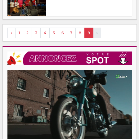
‹
1
2
3
4
5
6
7
8
9
›