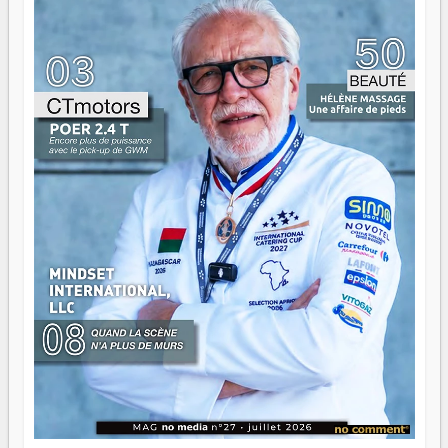
gouvernail, mais pour montrer où sont les récifs. Les jeunes
ont la force, les vieux ont l'expérience, comme on dit. Ce
n'est pas un combat de générations — c'est une question
d'équipage. Partagez vos réussites, mais aussi vos échecs.
Surtout vos échecs, d'ailleurs — ils enseignent mieux que
n'importe quel manuel. À Madagascar, la barque avance.
Il faut juste s'assurer que tout le monde rame dans le
même sens.