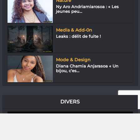
Nature
Ny Aro Andriamiarosoa : « Les
jeunes peu...
Media & Add-0n
Leaks : délit de fuite !
Mode & Design
Diana Chamia Anjarasoa « Un
bijou, c’es...
DIVERS