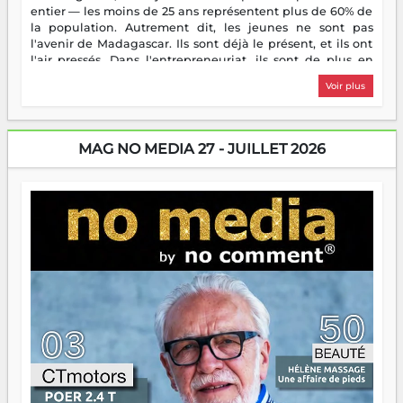
entier — les moins de 25 ans représentent plus de 60% de
la population. Autrement dit, les jeunes ne sont pas
l'avenir de Madagascar. Ils sont déjà le présent, et ils ont
l'air pressés. Dans l'entrepreneuriat, ils sont de plus en
plus nombreux à se lancer, à créer, à risquer — souvent
Voir plus
sans filet, souvent sans aide, mais toujours avec cette
énergie un peu folle qui fait qu'on se demande s'ils
dorment vraiment la nuit. En culture, les nouvelles sont
encore meilleures. Aina Rasamoelina vient de décrocher le
MAG NO MEDIA 27 - JUILLET 2026
Prix RFI Instrumental Afrique. Miangaly Elia rafle le Prix
Paritana 2026. Madagascar rayonne, et ce sont des mains
jeunes qui tiennent la torche. Alors oui, on pourrait
s'arrêter là, applaudir et rentrer chez soi satisfait. Mais ce
serait passer à côté d'une chose essentielle. La fougue, ça
brûle fort — et parfois, ça brûle vite. Une flamme sans
direction peut éclairer autant qu'elle peut consumer. C'est
là que les aînés entrent en scène — pas pour reprendre le
gouvernail, mais pour montrer où sont les récifs. Les jeunes
ont la force, les vieux ont l'expérience, comme on dit. Ce
n'est pas un combat de générations — c'est une question
d'équipage. Partagez vos réussites, mais aussi vos échecs.
Surtout vos échecs, d'ailleurs — ils enseignent mieux que
n'importe quel manuel. À Madagascar, la barque avance.
Il faut juste s'assurer que tout le monde rame dans le
même sens.