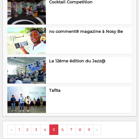
Cocktail Competition
no comment® magazine à Nosy Be
La 12ème édition du Jazz@
Tafita
‹
1
2
3
4
5
6
7
8
9
›