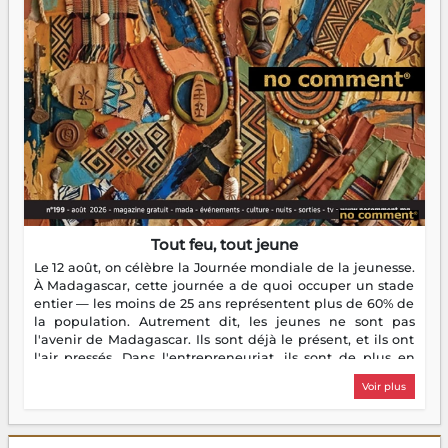
Tout feu, tout jeune
Le 12 août, on célèbre la Journée mondiale de la jeunesse.
À Madagascar, cette journée a de quoi occuper un stade
entier — les moins de 25 ans représentent plus de 60% de
la population. Autrement dit, les jeunes ne sont pas
l'avenir de Madagascar. Ils sont déjà le présent, et ils ont
l'air pressés. Dans l'entrepreneuriat, ils sont de plus en
plus nombreux à se lancer, à créer, à risquer — souvent
Voir plus
sans filet, souvent sans aide, mais toujours avec cette
énergie un peu folle qui fait qu'on se demande s'ils
dorment vraiment la nuit. En culture, les nouvelles sont
encore meilleures. Aina Rasamoelina vient de décrocher le