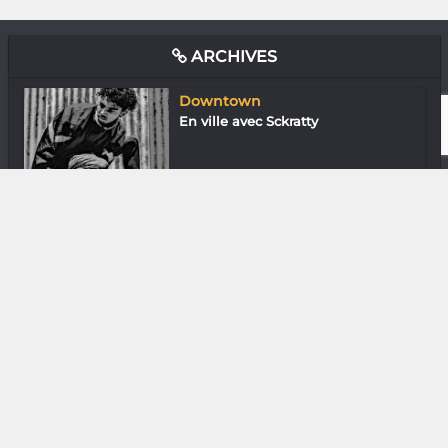
ARCHIVES
Downtown
En ville avec Sckratty
Downtown
En ville avec Tsiory Aaron
In & Out
Co’Cool : Une idée à la noix !
Assos
Razaka Ralphine « Les handicapés
ne conn...