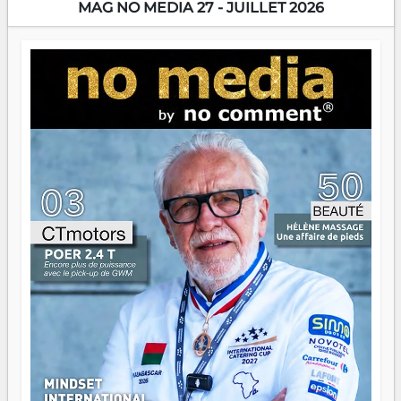
MAG NO MEDIA 27 - JUILLET 2026
Prix RFI Instrumental Afrique. Miangaly Elia rafle le Prix
Paritana 2026. Madagascar rayonne, et ce sont des mains
jeunes qui tiennent la torche. Alors oui, on pourrait
s'arrêter là, applaudir et rentrer chez soi satisfait. Mais ce
serait passer à côté d'une chose essentielle. La fougue, ça
brûle fort — et parfois, ça brûle vite. Une flamme sans
direction peut éclairer autant qu'elle peut consumer. C'est
là que les aînés entrent en scène — pas pour reprendre le
gouvernail, mais pour montrer où sont les récifs. Les jeunes
ont la force, les vieux ont l'expérience, comme on dit. Ce
n'est pas un combat de générations — c'est une question
d'équipage. Partagez vos réussites, mais aussi vos échecs.
Surtout vos échecs, d'ailleurs — ils enseignent mieux que
n'importe quel manuel. À Madagascar, la barque avance.
Il faut juste s'assurer que tout le monde rame dans le
même sens.