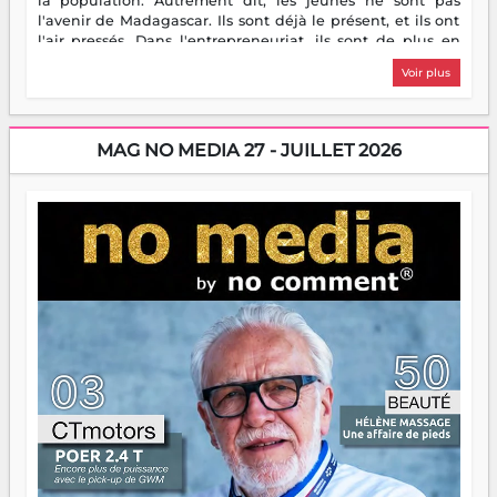
la population. Autrement dit, les jeunes ne sont pas
l'avenir de Madagascar. Ils sont déjà le présent, et ils ont
l'air pressés. Dans l'entrepreneuriat, ils sont de plus en
plus nombreux à se lancer, à créer, à risquer — souvent
Voir plus
sans filet, souvent sans aide, mais toujours avec cette
énergie un peu folle qui fait qu'on se demande s'ils
dorment vraiment la nuit. En culture, les nouvelles sont
encore meilleures. Aina Rasamoelina vient de décrocher le
MAG NO MEDIA 27 - JUILLET 2026
Prix RFI Instrumental Afrique. Miangaly Elia rafle le Prix
Paritana 2026. Madagascar rayonne, et ce sont des mains
jeunes qui tiennent la torche. Alors oui, on pourrait
s'arrêter là, applaudir et rentrer chez soi satisfait. Mais ce
serait passer à côté d'une chose essentielle. La fougue, ça
brûle fort — et parfois, ça brûle vite. Une flamme sans
direction peut éclairer autant qu'elle peut consumer. C'est
là que les aînés entrent en scène — pas pour reprendre le
gouvernail, mais pour montrer où sont les récifs. Les jeunes
ont la force, les vieux ont l'expérience, comme on dit. Ce
n'est pas un combat de générations — c'est une question
d'équipage. Partagez vos réussites, mais aussi vos échecs.
Surtout vos échecs, d'ailleurs — ils enseignent mieux que
n'importe quel manuel. À Madagascar, la barque avance.
Il faut juste s'assurer que tout le monde rame dans le
même sens.