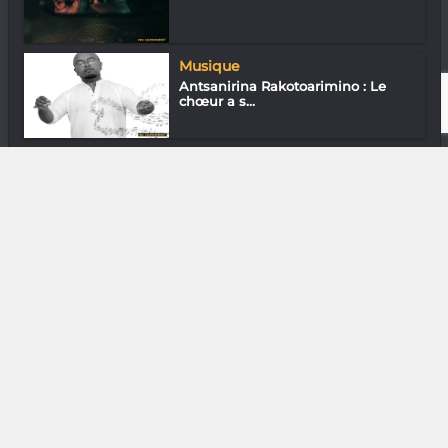
Musique
Antsanirina Rakotoarimino : Le
chœur a s...
Nature
Cœur de forêt : Jusqu’à 510 000
hectares...
DIVERS