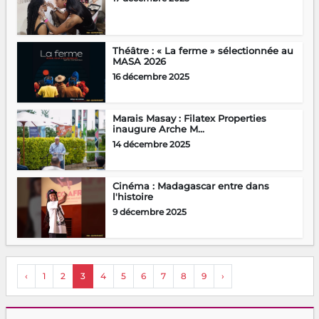
Théâtre : « La ferme » sélectionnée au
MASA 2026
16 décembre 2025
Marais Masay : Filatex Properties
inaugure Arche M...
14 décembre 2025
Cinéma : Madagascar entre dans
l'histoire
9 décembre 2025
‹
1
2
3
4
5
6
7
8
9
›