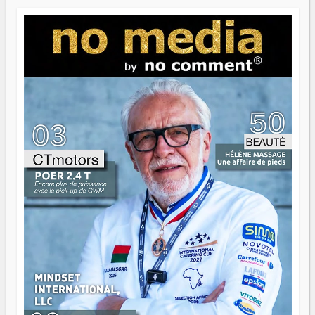
Paritana 2026. Madagascar rayonne, et ce sont des mains
jeunes qui tiennent la torche. Alors oui, on pourrait
s'arrêter là, applaudir et rentrer chez soi satisfait. Mais ce
serait passer à côté d'une chose essentielle. La fougue, ça
brûle fort — et parfois, ça brûle vite. Une flamme sans
direction peut éclairer autant qu'elle peut consumer. C'est
là que les aînés entrent en scène — pas pour reprendre le
gouvernail, mais pour montrer où sont les récifs. Les jeunes
ont la force, les vieux ont l'expérience, comme on dit. Ce
n'est pas un combat de générations — c'est une question
d'équipage. Partagez vos réussites, mais aussi vos échecs.
Surtout vos échecs, d'ailleurs — ils enseignent mieux que
n'importe quel manuel. À Madagascar, la barque avance.
Il faut juste s'assurer que tout le monde rame dans le
même sens.