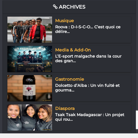
ARCHIVES
Musique
Roova : D-I-S-C-O… C’est quoi ce
délire...
Media & Add-0n
L’E-sport malgache dans la cour
des gran...
Gastronomie
Dolcetto d’Alba : Un vin fuité et
gourma...
Diaspora
Tsak Tsak Madagascar : Un projet
qui rou...
Mode & Design