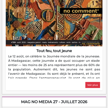
Tout feu, tout jeune
Le 12 août, on célèbre la Journée mondiale de la jeunesse.
À Madagascar, cette journée a de quoi occuper un stade
entier — les moins de 25 ans représentent plus de 60% de
la population. Autrement dit, les jeunes ne sont pas
l'avenir de Madagascar. Ils sont déjà le présent, et ils ont
l'air pressés. Dans l'entrepreneuriat, ils sont de plus en
plus nombreux à se lancer, à créer, à risquer — souvent
Voir plus
sans filet, souvent sans aide, mais toujours avec cette
énergie un peu folle qui fait qu'on se demande s'ils
dorment vraiment la nuit. En culture, les nouvelles sont
encore meilleures. Aina Rasamoelina vient de décrocher le
MAG NO MEDIA 27 - JUILLET 2026
Prix RFI Instrumental Afrique. Miangaly Elia rafle le Prix