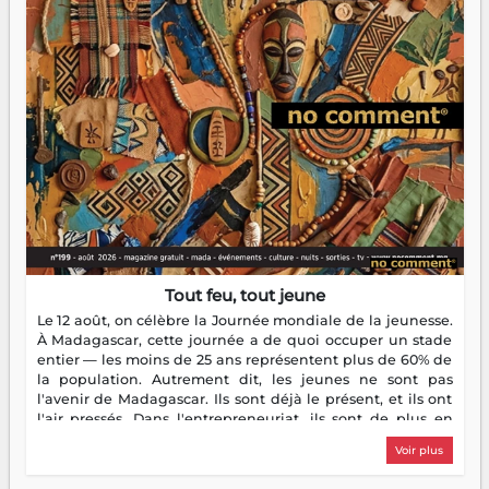
Tout feu, tout jeune
Le 12 août, on célèbre la Journée mondiale de la jeunesse.
À Madagascar, cette journée a de quoi occuper un stade
entier — les moins de 25 ans représentent plus de 60% de
la population. Autrement dit, les jeunes ne sont pas
l'avenir de Madagascar. Ils sont déjà le présent, et ils ont
l'air pressés. Dans l'entrepreneuriat, ils sont de plus en
plus nombreux à se lancer, à créer, à risquer — souvent
Voir plus
sans filet, souvent sans aide, mais toujours avec cette
énergie un peu folle qui fait qu'on se demande s'ils