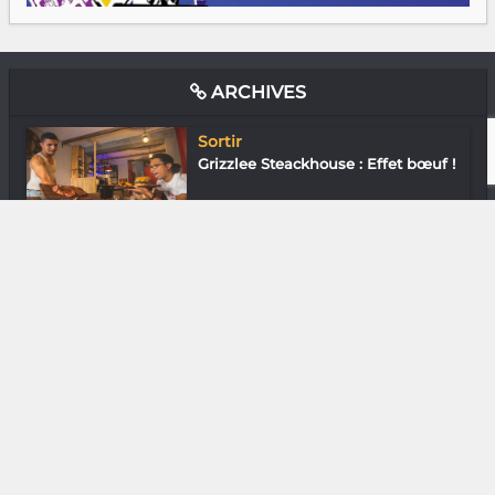
ARCHIVES
Sortir
Grizzlee Steackhouse : Effet bœuf !
Arts Plastiques
Naty Kaly : Embellir la rue
Mode & Design
Emy Ga : Pas le genre à accepter
les dik...
Gastronomie
Vouvray Sec Thierry Cosme 2017 :
Un vin...