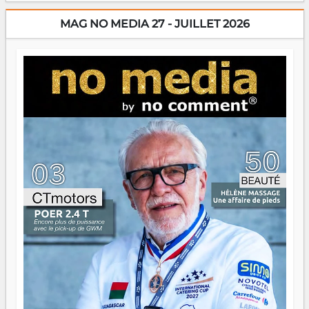
dorment vraiment la nuit. En culture, les nouvelles sont
encore meilleures. Aina Rasamoelina vient de décrocher le
MAG NO MEDIA 27 - JUILLET 2026
Prix RFI Instrumental Afrique. Miangaly Elia rafle le Prix
Paritana 2026. Madagascar rayonne, et ce sont des mains
jeunes qui tiennent la torche. Alors oui, on pourrait
s'arrêter là, applaudir et rentrer chez soi satisfait. Mais ce
serait passer à côté d'une chose essentielle. La fougue, ça
brûle fort — et parfois, ça brûle vite. Une flamme sans
direction peut éclairer autant qu'elle peut consumer. C'est
là que les aînés entrent en scène — pas pour reprendre le
gouvernail, mais pour montrer où sont les récifs. Les jeunes
ont la force, les vieux ont l'expérience, comme on dit. Ce
n'est pas un combat de générations — c'est une question
d'équipage. Partagez vos réussites, mais aussi vos échecs.
Surtout vos échecs, d'ailleurs — ils enseignent mieux que
n'importe quel manuel. À Madagascar, la barque avance.
Il faut juste s'assurer que tout le monde rame dans le
même sens.