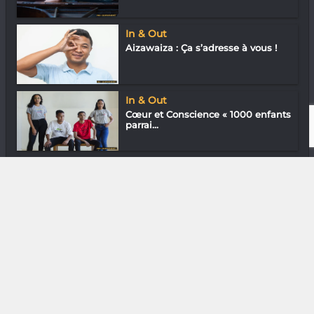
In & Out
Aizawaiza : Ça s’adresse à vous !
In & Out
Cœur et Conscience « 1000 enfants
parrai...
Arts Plastiques
Valery Radrianjatovo se tape le
question...
DIVERS