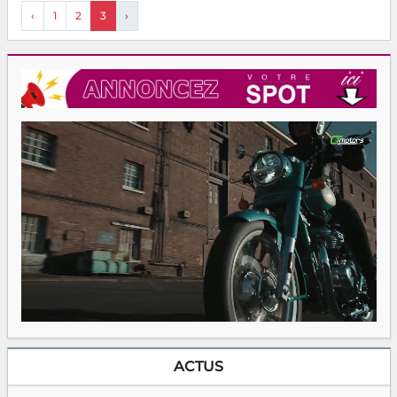
‹
1
2
3
›
ACTUS