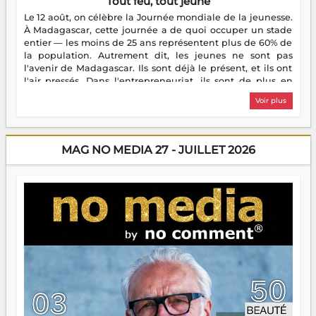
Tout feu, tout jeune
Le 12 août, on célèbre la Journée mondiale de la jeunesse.
À Madagascar, cette journée a de quoi occuper un stade
entier — les moins de 25 ans représentent plus de 60% de
la population. Autrement dit, les jeunes ne sont pas
l'avenir de Madagascar. Ils sont déjà le présent, et ils ont
l'air pressés. Dans l'entrepreneuriat, ils sont de plus en
plus nombreux à se lancer, à créer, à risquer — souvent
Voir plus
sans filet, souvent sans aide, mais toujours avec cette
énergie un peu folle qui fait qu'on se demande s'ils
dorment vraiment la nuit. En culture, les nouvelles sont
encore meilleures. Aina Rasamoelina vient de décrocher le
MAG NO MEDIA 27 - JUILLET 2026
Prix RFI Instrumental Afrique. Miangaly Elia rafle le Prix
Paritana 2026. Madagascar rayonne, et ce sont des mains
jeunes qui tiennent la torche. Alors oui, on pourrait
s'arrêter là, applaudir et rentrer chez soi satisfait. Mais ce
serait passer à côté d'une chose essentielle. La fougue, ça
brûle fort — et parfois, ça brûle vite. Une flamme sans
direction peut éclairer autant qu'elle peut consumer. C'est
là que les aînés entrent en scène — pas pour reprendre le
gouvernail, mais pour montrer où sont les récifs. Les jeunes
ont la force, les vieux ont l'expérience, comme on dit. Ce
n'est pas un combat de générations — c'est une question
d'équipage. Partagez vos réussites, mais aussi vos échecs.
Surtout vos échecs, d'ailleurs — ils enseignent mieux que