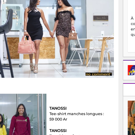
À
c
en
qu
TANOSSI
Tee-shirt manches longues :
59 000 Ar
TANOSSI