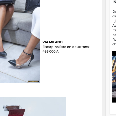
I
D
d
– 
A
It
p
R
VIA MILANO
c
Escarpins Este en deux tons :
a
485 000 Ar
m
fa
es