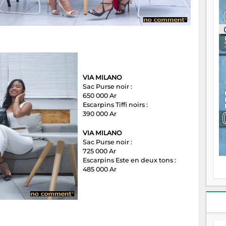
ou
re
p
fo
v
éc
l
p
VIA MILANO
mo
Sac Purse noir :
fo
650 000 Ar
di
Escarpins Tiffi noirs :
—
390 000 Ar
vo
v
VIA MILANO
m
Sac Purse noir :
Ma
725 000 Ar
s
Escarpins Este en deux tons :
m
485 000 Ar