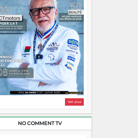
i, on pourrait s'arrêter là, applaudir et
ntrer chez soi satisfait. Mais ce serait
asser à côté d'une chose essentielle. La
ugue, ça brûle fort — et parfois, ça brûle
ite. Une flamme sans direction peut
lairer autant qu'elle peut consumer. C'est
à que les aînés entrent en scène — pas
our reprendre le gouvernail, mais pour
ntrer où sont les récifs. Les jeunes ont la
rce, les vieux ont l'expérience, comme on
t. Ce n'est pas un combat de générations
 c'est une question d'équipage. Partagez
s réussites, mais aussi vos échecs. Surtout
os échecs, d'ailleurs — ils enseignent
ieux que n'importe quel manuel. À
dagascar, la barque avance. Il faut juste
'assurer que tout le monde rame dans le
ême sens.
Voir plus
NO COMMENT TV