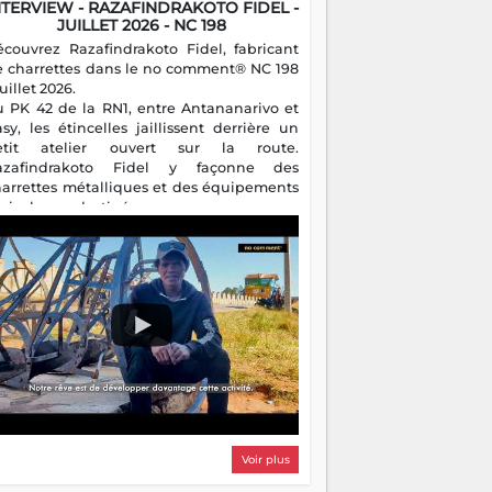
NTERVIEW - RAZAFINDRAKOTO FIDEL -
JUILLET 2026 - NC 198
écouvrez Razafindrakoto Fidel, fabricant
e charrettes dans le no comment® NC 198
juillet 2026.
u PK 42 de la RN1, entre Antananarivo et
asy, les étincelles jaillissent derrière un
etit atelier ouvert sur la route.
azafindrakoto Fidel y façonne des
harrettes métalliques et des équipements
gricoles destinés aux campagnes
algaches. Héritier d'un savoir-faire
milial, il perpétue un métier discret mais
sentiel.
Voir plus