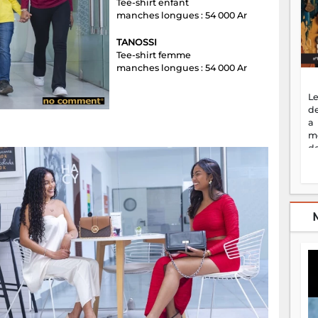
Tee-shirt enfant
manches longues : 54 000 Ar
TANOSSI
Tee-shirt femme
manches longues : 54 000 Ar
Le
de
a
m
de
ne
dé
l'
no
so
to
f
vr
s
vi
Af
2
ma