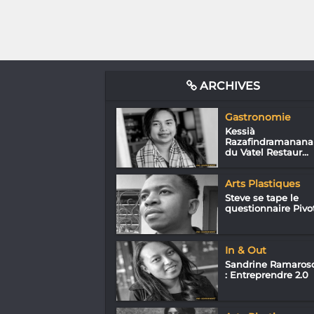
ARCHIVES
Gastronomie
Kessià
Razafindramanana
du Vatel Restaur...
Arts Plastiques
Steve se tape le
questionnaire Pivo
In & Out
Sandrine Ramaros
: Entreprendre 2.0