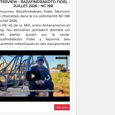
NTERVIEW - RAZAFINDRAKOTO FIDEL -
JUILLET 2026 - NC 198
écouvrez Razafindrakoto Fidel, fabricant
e charrettes dans le no comment® NC 198
juillet 2026.
u PK 42 de la RN1, entre Antananarivo et
asy, les étincelles jaillissent derrière un
etit atelier ouvert sur la route.
azafindrakoto Fidel y façonne des
harrettes métalliques et des équipements
gricoles destinés aux campagnes
algaches. Héritier d'un savoir-faire
milial, il perpétue un métier discret mais
sentiel.
Voir plus