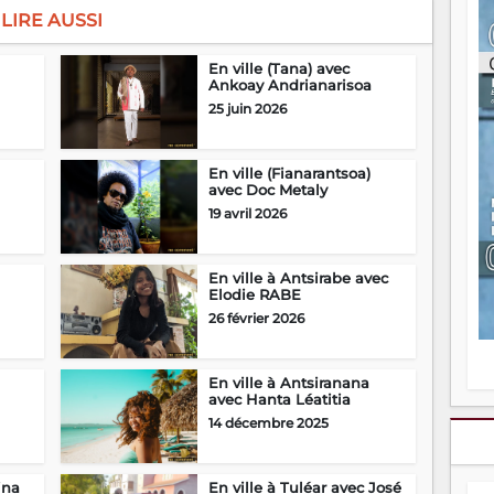
ou
LIRE AUSSI
re
p
En ville (Tana) avec
fo
Ankoay Andrianarisoa
v
25 juin 2026
éc
l
p
mo
En ville (Fianarantsoa)
avec Doc Metaly
fo
di
19 avril 2026
—
vo
v
En ville à Antsirabe avec
m
Elodie RABE
Ma
26 février 2026
s
m
En ville à Antsiranana
avec Hanta Léatitia
14 décembre 2025
ina
En ville à Tuléar avec José