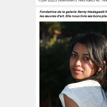
11 juin 2022 // Downtown // 7843 vues // Nc : 149
Fondatrice de la galerie Renty Madagasik’Ar
les œuvres d’art. Elle nous livre ses bons pla