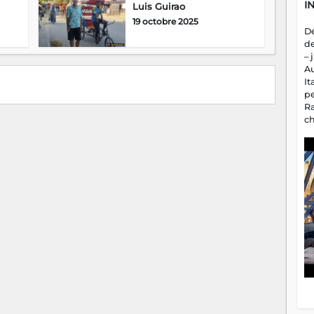
I
Luis Guirao
19 octobre 2025
D
d
– 
A
It
p
R
c
a
m
fa
es