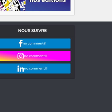
NOUS SUIVRE
no comment®
no comment®
no comment®