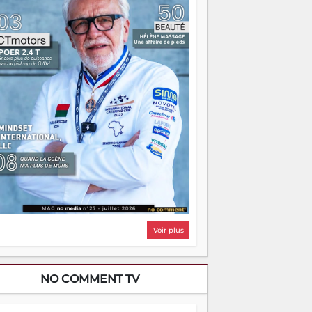
i, on pourrait s'arrêter là, applaudir et
ntrer chez soi satisfait. Mais ce serait
asser à côté d'une chose essentielle. La
ugue, ça brûle fort — et parfois, ça brûle
ite. Une flamme sans direction peut
lairer autant qu'elle peut consumer. C'est
à que les aînés entrent en scène — pas
our reprendre le gouvernail, mais pour
ntrer où sont les récifs. Les jeunes ont la
rce, les vieux ont l'expérience, comme on
t. Ce n'est pas un combat de générations
 c'est une question d'équipage. Partagez
s réussites, mais aussi vos échecs. Surtout
os échecs, d'ailleurs — ils enseignent
ieux que n'importe quel manuel. À
dagascar, la barque avance. Il faut juste
'assurer que tout le monde rame dans le
ême sens.
Voir plus
NO COMMENT TV