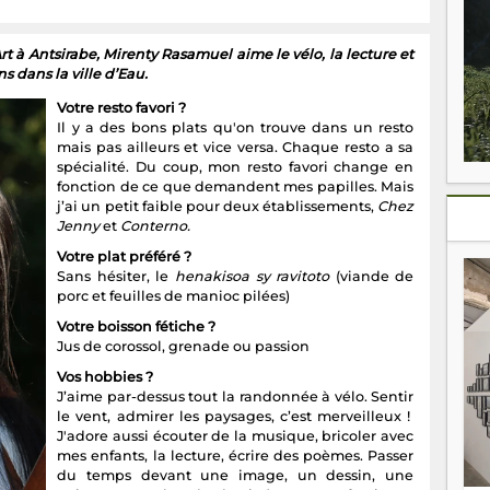
t à Antsirabe, Mirenty Rasamuel aime le vélo, la lecture et
ns dans la ville d’Eau.
Votre resto favori ?
Il y a des bons plats qu'on trouve dans un resto
mais pas ailleurs et vice versa. Chaque resto a sa
spécialité. Du coup, mon resto favori change en
fonction de ce que demandent mes papilles. Mais
j’ai un petit faible pour deux établissements,
Chez
Jenny
et
Conterno.
Votre plat préféré ?
Sans hésiter, le
henakisoa sy ravitoto
(viande de
porc et feuilles de manioc pilées)
Votre boisson fétiche ?
Jus de corossol, grenade ou passion
Vos hobbies ?
J’aime par-dessus tout la randonnée à vélo. Sentir
le vent, admirer les paysages, c’est merveilleux !
J'adore aussi écouter de la musique, bricoler avec
mes enfants, la lecture, écrire des poèmes. Passer
du temps devant une image, un dessin, une