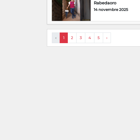
Rabedaoro
14 novembre 2025
‹
1
2
3
4
5
›