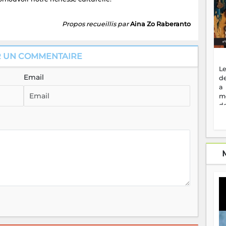
Propos recueillis par
Aina Zo Raberanto
R UN COMMENTAIRE
Le
Email
de
a
m
de
ne
dé
l'
no
so
to
f
vr
s
vi
Af
2
ma