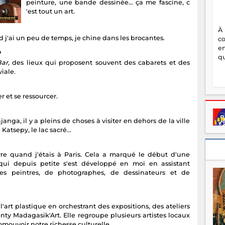
peinture, une bande dessinée… ça me fascine, c
'est tout un art.
À
j'ai un peu de temps, je chine dans les brocantes.
c
en
?
qu
ar,
des lieux qui proposent souvent des cabarets et des
iale.
 et se ressourcer.
a, il y a pleins de choses à visiter en dehors de la ville
Katsepy, le lac sacré...
e quand j'étais à Paris. Cela a marqué le début d'une
 qui depuis petite s'est développé en moi en assistant
stes peintres, de photographes, de dessinateurs et de
art plastique en orchestrant des expositions, des ateliers
nty Madagasik'Art. Elle regroupe plusieurs artistes locaux
omouvoir notre richesse culturelle.