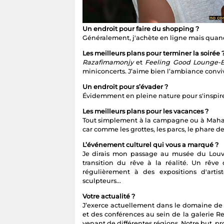
Un endroit pour faire du shopping ?
Généralement, j'achète en ligne mais quand 
Les meilleurs plans pour terminer la soirée 
Razafimamonjy
et
Feeling Good Lounge-B
miniconcerts. J’aime bien l’ambiance conviv
Un endroit pour s’évader ?
Évidemment en pleine nature pour s'inspirer
Les meilleurs plans pour les vacances ?
Tout simplement à la campagne ou à Mahajang
car comme les grottes, les parcs, le phare de 
L’événement culturel qui vous a marqué ?
Je dirais mon passage au musée du Louvr
transition du rêve à la réalité. Un rêve
régulièrement à des expositions d'arti
sculpteurs...
Votre actualité ?
J’exerce actuellement dans le domaine de l'
et des conférences au sein de la galerie Re
venant de différentes régions. Notre but, pr