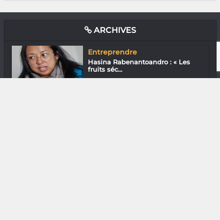
ARCHIVES
Entreprendre
Hasina Rabenantoandro : « Les
fruits séc...
Photographie
Mamy Nirina Razafindrakoto : En
terre Za...
Downtown
En ville avec Iako Randrianarivelo
Nature
Dr Kanto Razanamalala « Pour en
finir av...