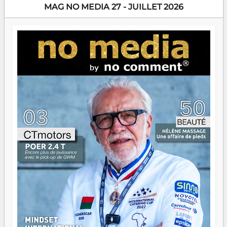
encore meilleures. Aina Rasamoelina vient de décrocher le
MAG NO MEDIA 27 - JUILLET 2026
Prix RFI Instrumental Afrique. Miangaly Elia rafle le Prix
Paritana 2026. Madagascar rayonne, et ce sont des mains
jeunes qui tiennent la torche. Alors oui, on pourrait
s'arrêter là, applaudir et rentrer chez soi satisfait. Mais ce
serait passer à côté d'une chose essentielle. La fougue, ça
brûle fort — et parfois, ça brûle vite. Une flamme sans
direction peut éclairer autant qu'elle peut consumer. C'est
là que les aînés entrent en scène — pas pour reprendre le
gouvernail, mais pour montrer où sont les récifs. Les jeunes
ont la force, les vieux ont l'expérience, comme on dit. Ce
n'est pas un combat de générations — c'est une question
d'équipage. Partagez vos réussites, mais aussi vos échecs.
Surtout vos échecs, d'ailleurs — ils enseignent mieux que
n'importe quel manuel. À Madagascar, la barque avance.
Il faut juste s'assurer que tout le monde rame dans le
même sens.