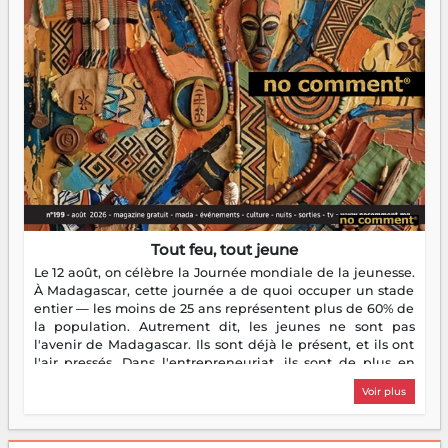
Tout feu, tout jeune
Le 12 août, on célèbre la Journée mondiale de la jeunesse.
À Madagascar, cette journée a de quoi occuper un stade
entier — les moins de 25 ans représentent plus de 60% de
la population. Autrement dit, les jeunes ne sont pas
l'avenir de Madagascar. Ils sont déjà le présent, et ils ont
l'air pressés. Dans l'entrepreneuriat, ils sont de plus en
plus nombreux à se lancer, à créer, à risquer — souvent
Voir plus
sans filet, souvent sans aide, mais toujours avec cette
énergie un peu folle qui fait qu'on se demande s'ils
dorment vraiment la nuit. En culture, les nouvelles sont