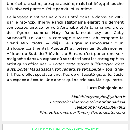
Une écriture sobre, presque austère, mais habitée, qui touche
à l’universel parce qu’elle part du plus intime.
Ce langage n’est pas né d’hier. Entré dans la danse en 2002
par le hip-hop, Thierry Randriatsitohaina élargit rapidement
son vocabulaire, se forme à Antsirabe et Antananarivo, croise
des figures comme Hary Randriamoratsiresy ou Gaby
Saranouffi. En 2009, la compagnie Master Jah remporte le
Grand Prix Itrotra — déjà. Le signe avant-coureur d’un
dialogue continental. Aujourd’hui, présenter Souffrance en
Afrique du Sud, du 7 février au 8 mars, c’est porter une voix
malgache dans un espace où se redessinent les cartographies
artistiques africaines.
« Porter cette œuvre à l’étranger, c’est
aussi porter Madagascar, son regard, sa sensibilité »
, souligne-
t-il. Pas d’effet spectaculaire. Pas de virtuosité gratuite. Juste
un espace d’écoute. Une danse qui ne crie pas. Mais qui reste.
Lucas Rahajaniaina
Mail thierryvoaybe@yahoo.fr
Facebook : Thierry le roi randriahoarisoa
Téléphone : +261338667802
Photos fournies par Thierry Randriatsitohaina