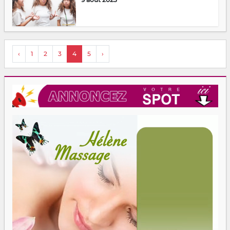
‹
1
2
3
4
5
›