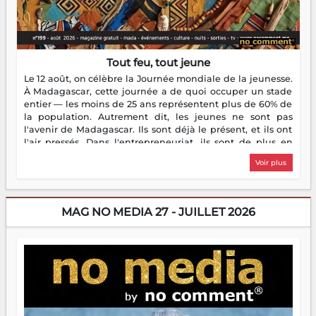
Tout feu, tout jeune
Le 12 août, on célèbre la Journée mondiale de la jeunesse.
À Madagascar, cette journée a de quoi occuper un stade
entier — les moins de 25 ans représentent plus de 60% de
la population. Autrement dit, les jeunes ne sont pas
l'avenir de Madagascar. Ils sont déjà le présent, et ils ont
l'air pressés. Dans l'entrepreneuriat, ils sont de plus en
plus nombreux à se lancer, à créer, à risquer — souvent
Voir plus
sans filet, souvent sans aide, mais toujours avec cette
énergie un peu folle qui fait qu'on se demande s'ils
dorment vraiment la nuit. En culture, les nouvelles sont
encore meilleures. Aina Rasamoelina vient de décrocher le
MAG NO MEDIA 27 - JUILLET 2026
Prix RFI Instrumental Afrique. Miangaly Elia rafle le Prix
Paritana 2026. Madagascar rayonne, et ce sont des mains
jeunes qui tiennent la torche. Alors oui, on pourrait
s'arrêter là, applaudir et rentrer chez soi satisfait. Mais ce
serait passer à côté d'une chose essentielle. La fougue, ça
brûle fort — et parfois, ça brûle vite. Une flamme sans
direction peut éclairer autant qu'elle peut consumer. C'est
là que les aînés entrent en scène — pas pour reprendre le