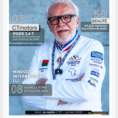
gouvernail, mais pour montrer où sont les récifs. Les jeunes
ont la force, les vieux ont l'expérience, comme on dit. Ce
n'est pas un combat de générations — c'est une question
d'équipage. Partagez vos réussites, mais aussi vos échecs.
Surtout vos échecs, d'ailleurs — ils enseignent mieux que
n'importe quel manuel. À Madagascar, la barque avance.
Il faut juste s'assurer que tout le monde rame dans le
même sens.