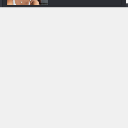
In & Out
Madagascar Internet Mobile School
Projec...
In & Out
Aizawaiza : Ça s’adresse à vous !
Arts Plastiques
Ms. V « Dieu est une femme »
Media & Add-0n
BluePix : À 18 ans, il crée son
réseau s...