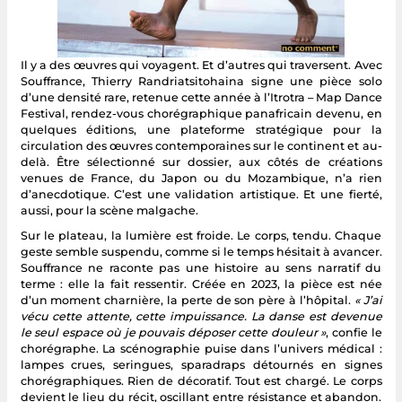
Il y a des œuvres qui voyagent. Et d’autres qui traversent. Avec
Souffrance, Thierry Randriatsitohaina signe une pièce solo
d’une densité rare, retenue cette année à l’Itrotra – Map Dance
Festival, rendez-vous chorégraphique panafricain devenu, en
quelques éditions, une plateforme stratégique pour la
circulation des œuvres contemporaines sur le continent et au-
delà. Être sélectionné sur dossier, aux côtés de créations
venues de France, du Japon ou du Mozambique, n’a rien
d’anecdotique. C’est une validation artistique. Et une fierté,
aussi, pour la scène malgache.
Sur le plateau, la lumière est froide. Le corps, tendu. Chaque
geste semble suspendu, comme si le temps hésitait à avancer.
Souffrance ne raconte pas une histoire au sens narratif du
terme : elle la fait ressentir. Créée en 2023, la pièce est née
d’un moment charnière, la perte de son père à l’hôpital.
« J’ai
vécu cette attente, cette impuissance. La danse est devenue
le seul espace où je pouvais déposer cette douleur »
, confie le
chorégraphe. La scénographie puise dans l’univers médical :
lampes crues, seringues, sparadraps détournés en signes
chorégraphiques. Rien de décoratif. Tout est chargé. Le corps
devient le lieu du récit, oscillant entre résistance et abandon.