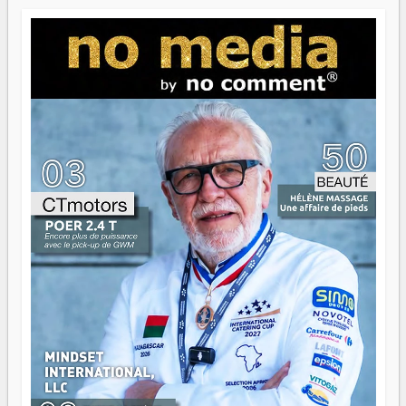
Paritana 2026. Madagascar rayonne, et ce sont des mains
jeunes qui tiennent la torche. Alors oui, on pourrait
s'arrêter là, applaudir et rentrer chez soi satisfait. Mais ce
serait passer à côté d'une chose essentielle. La fougue, ça
brûle fort — et parfois, ça brûle vite. Une flamme sans
direction peut éclairer autant qu'elle peut consumer. C'est
là que les aînés entrent en scène — pas pour reprendre le
gouvernail, mais pour montrer où sont les récifs. Les jeunes
ont la force, les vieux ont l'expérience, comme on dit. Ce
n'est pas un combat de générations — c'est une question
d'équipage. Partagez vos réussites, mais aussi vos échecs.
Surtout vos échecs, d'ailleurs — ils enseignent mieux que
n'importe quel manuel. À Madagascar, la barque avance.
Il faut juste s'assurer que tout le monde rame dans le
même sens.