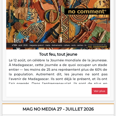
Tout feu, tout jeune
Le 12 août, on célèbre la Journée mondiale de la jeunesse.
À Madagascar, cette journée a de quoi occuper un stade
entier — les moins de 25 ans représentent plus de 60% de
la population. Autrement dit, les jeunes ne sont pas
l'avenir de Madagascar. Ils sont déjà le présent, et ils ont
l'air pressés. Dans l'entrepreneuriat, ils sont de plus en
plus nombreux à se lancer, à créer, à risquer — souvent
Voir plus
sans filet, souvent sans aide, mais toujours avec cette
énergie un peu folle qui fait qu'on se demande s'ils
dorment vraiment la nuit. En culture, les nouvelles sont
encore meilleures. Aina Rasamoelina vient de décrocher le
MAG NO MEDIA 27 - JUILLET 2026
Prix RFI Instrumental Afrique. Miangaly Elia rafle le Prix