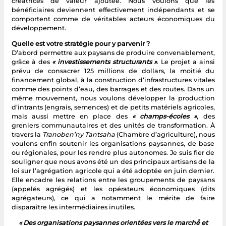
créatrices de valeur ajoutée. Nous voulons que les
bénéficiaires deviennent effectivement indépendants et se
comportent comme de véritables acteurs économiques du
développement.
Quelle est votre stratégie pour y parvenir ?
D’abord permettre aux paysans de produire convenablement,
grâce à des
« investissements structurants »
. Le projet a ainsi
prévu de consacrer 125 millions de dollars, la moitié du
financement global, à la construction d’infrastructures vitales
comme des points d’eau, des barrages et des routes. Dans un
même mouvement, nous voulons développer la production
d’intrants (engrais, semences) et de petits matériels agricoles,
mais aussi mettre en place des
« champs-écoles »
, des
greniers communautaires et des unités de transformation. À
travers la
Tranoben’ny Tantsaha
(Chambre d’agriculture), nous
voulons enfin soutenir les organisations paysannes, de base
ou régionales, pour les rendre plus autonomes. Je suis fier de
souligner que nous avons été un des principaux artisans de la
loi sur l’agrégation agricole qui a été adoptée en juin dernier.
Elle encadre les relations entre les groupements de paysans
(appelés agrégés) et les opérateurs économiques (dits
agrégateurs), ce qui a notamment le mérite de faire
disparaître les intermédiaires inutiles.
« Des organisations paysannes orientées vers le marché́ et