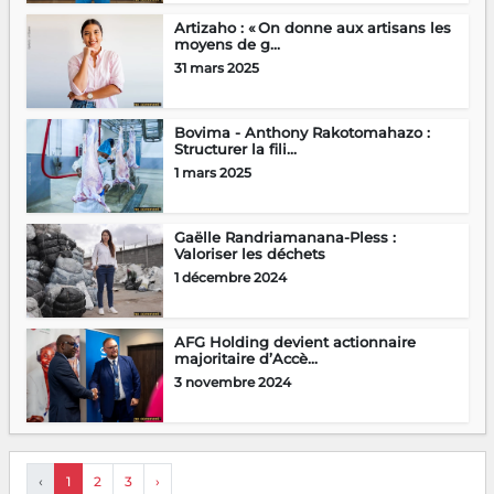
Artizaho : « On donne aux artisans les
moyens de g...
31 mars 2025
Bovima - Anthony Rakotomahazo :
Structurer la fili...
1 mars 2025
Gaëlle Randriamanana-Pless :
Valoriser les déchets
1 décembre 2024
AFG Holding devient actionnaire
majoritaire d’Accè...
3 novembre 2024
‹
1
2
3
›