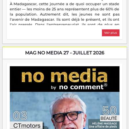
À Madagascar, cette journée a de quoi occuper un stade
entier — les moins de 25 ans représentent plus de 60% de
la population. Autrement dit, les jeunes ne sont pas
l'avenir de Madagascar. Ils sont déjà le présent, et ils ont
l'air pressés. Dans l'entrepreneuriat, ils sont de plus en
plus nombreux à se lancer, à créer, à risquer — souvent
Voir plus
sans filet, souvent sans aide, mais toujours avec cette
énergie un peu folle qui fait qu'on se demande s'ils
dorment vraiment la nuit. En culture, les nouvelles sont
encore meilleures. Aina Rasamoelina vient de décrocher le
MAG NO MEDIA 27 - JUILLET 2026
Prix RFI Instrumental Afrique. Miangaly Elia rafle le Prix
Paritana 2026. Madagascar rayonne, et ce sont des mains
jeunes qui tiennent la torche. Alors oui, on pourrait
s'arrêter là, applaudir et rentrer chez soi satisfait. Mais ce
serait passer à côté d'une chose essentielle. La fougue, ça
brûle fort — et parfois, ça brûle vite. Une flamme sans
direction peut éclairer autant qu'elle peut consumer. C'est
là que les aînés entrent en scène — pas pour reprendre le
gouvernail, mais pour montrer où sont les récifs. Les jeunes
ont la force, les vieux ont l'expérience, comme on dit. Ce
n'est pas un combat de générations — c'est une question
d'équipage. Partagez vos réussites, mais aussi vos échecs.
Surtout vos échecs, d'ailleurs — ils enseignent mieux que
n'importe quel manuel. À Madagascar, la barque avance.
Il faut juste s'assurer que tout le monde rame dans le