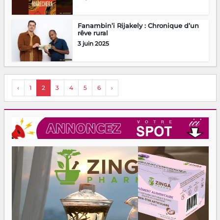
Fanambin’i Rijakely : Chronique d’un
rêve rural
3 juin 2025
‹
1
2
3
4
5
6
›