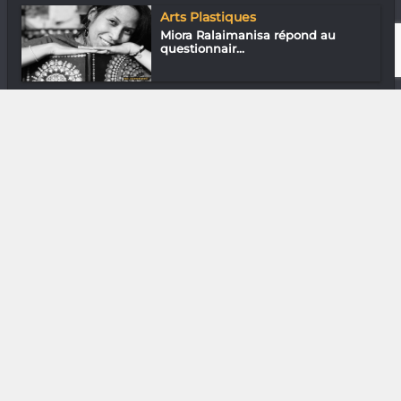
Arts Plastiques
Miora Ralaimanisa répond au
questionnair...
Mode & Design
Ravinala Design : Invitation au
voyage
Mode & Design
Julien & Myrrha : Regards croisés
Loisirs & J’ai essayé
J’ai essayé… la réalité virtuelle !
Assos
Chef Thémis : La cuisine peut
changer de...