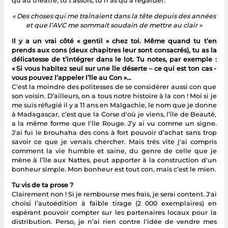
qu’au théâtre, tu t’assois, tu n’as qu’à regarder.
« Des choses qui me traînaient dans la tête depuis des années
et que l’AVC me sommait soudain de mettre au clair »
Il y a un vrai côté « gentil » chez toi. Même quand tu t’en
prends aux cons (deux chapitres leur sont consacrés), tu as la
délicatesse de t’intégrer dans le lot. Tu notes, par exemple :
« Si vous habitez seul sur une île déserte – ce qui est ton cas -
vous pouvez l’appeler l’île au Con »…
C'est la moindre des politesses de se considérer aussi con que
son voisin. D’ailleurs, on a tous notre histoire à la con ! Moi si je
me suis réfugié il y a 11 ans en Malgachie, le nom que je donne
à Madagascar, c’est que la Corse d'où je viens, l’île de Beauté,
a la même forme que l'île Rouge. J’y ai vu comme un signe.
J'ai fui le brouhaha des cons à fort pouvoir d’achat sans trop
savoir ce que je venais chercher. Mais très vite j'ai compris
comment la vie humble et saine, du genre de celle que je
mène à l’île aux Nattes, peut apporter à la construction d'un
bonheur simple. Mon bonheur est tout con, mais c’est le mien.
Tu vis de ta prose ?
Clairement non ! Si je rembourse mes frais, je serai content. J'ai
choisi l’autoédition à faible tirage (2 000 exemplaires) en
espérant pouvoir compter sur les partenaires locaux pour la
distribution. Perso, je n’ai rien contre l’idée de vendre mes