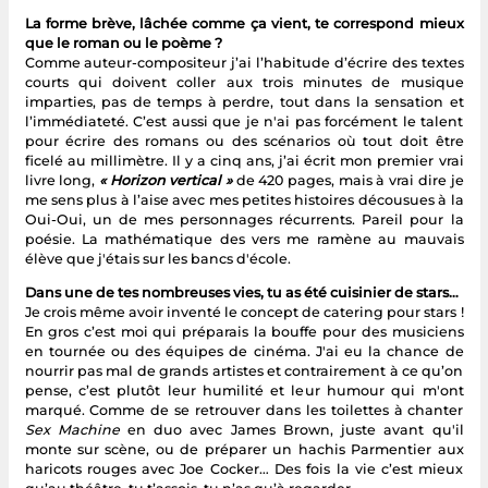
La forme brève, lâchée comme ça vient, te correspond mieux
que le roman ou le poème ?
Comme auteur-compositeur j’ai l’habitude d’écrire des textes
courts qui doivent coller aux trois minutes de musique
imparties, pas de temps à perdre, tout dans la sensation et
l’immédiateté. C’est aussi que je n'ai pas forcément le talent
pour écrire des romans ou des scénarios où tout doit être
ficelé au millimètre. Il y a cinq ans, j’ai écrit mon premier vrai
livre long,
« Horizon vertical »
de 420 pages, mais à vrai dire je
me sens plus à l’aise avec mes petites histoires décousues à la
Oui-Oui, un de mes personnages récurrents. Pareil pour la
poésie. La mathématique des vers me ramène au mauvais
élève que j'étais sur les bancs d'école.
Dans une de tes nombreuses vies, tu as été cuisinier de stars…
Je crois même avoir inventé le concept de catering pour stars !
En gros c’est moi qui préparais la bouffe pour des musiciens
en tournée ou des équipes de cinéma. J'ai eu la chance de
nourrir pas mal de grands artistes et contrairement à ce qu’on
pense, c’est plutôt leur humilité et leur humour qui m'ont
marqué. Comme de se retrouver dans les toilettes à chanter
Sex Machine
en duo avec James Brown, juste avant qu'il
monte sur scène, ou de préparer un hachis Parmentier aux
haricots rouges avec Joe Cocker… Des fois la vie c’est mieux