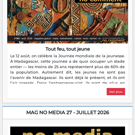
Tout feu, tout jeune
Le 12 août, on célèbre la Journée mondiale de la jeunesse.
À Madagascar, cette journée a de quoi occuper un stade
entier — les moins de 25 ans représentent plus de 60% de
la population. Autrement dit, les jeunes ne sont pas
l'avenir de Madagascar. Ils sont déjà le présent, et ils ont
l'air pressés. Dans l'entrepreneuriat, ils sont de plus en
plus nombreux à se lancer, à créer, à risquer — souvent
Voir plus
sans filet, souvent sans aide, mais toujours avec cette
énergie un peu folle qui fait qu'on se demande s'ils
dorment vraiment la nuit. En culture, les nouvelles sont
encore meilleures. Aina Rasamoelina vient de décrocher le
MAG NO MEDIA 27 - JUILLET 2026
Prix RFI Instrumental Afrique. Miangaly Elia rafle le Prix
Paritana 2026. Madagascar rayonne, et ce sont des mains
jeunes qui tiennent la torche. Alors oui, on pourrait
s'arrêter là, applaudir et rentrer chez soi satisfait. Mais ce