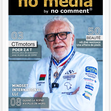
serait passer à côté d'une chose essentielle. La fougue, ça
brûle fort — et parfois, ça brûle vite. Une flamme sans
direction peut éclairer autant qu'elle peut consumer. C'est
là que les aînés entrent en scène — pas pour reprendre le
gouvernail, mais pour montrer où sont les récifs. Les jeunes
ont la force, les vieux ont l'expérience, comme on dit. Ce
n'est pas un combat de générations — c'est une question
d'équipage. Partagez vos réussites, mais aussi vos échecs.
Surtout vos échecs, d'ailleurs — ils enseignent mieux que
n'importe quel manuel. À Madagascar, la barque avance.
Il faut juste s'assurer que tout le monde rame dans le
même sens.