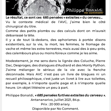
Le résultat, ce sont ces 685 pensées « extraites » du cerveau…
Vu le contexte médical de l’AVC, j’aime bien le côté
chirurgical du titre.
Comme des petits plombs ou des calculs dont on m’aurait
débarrassé la tête.
Il y a de tout là-dedans, des aphorismes à portée disons
existentiels, sur la vie, la mort, les femmes, le fromage de
vache et même les extra-terrestres, mais aussi des à-peu-près,
des calembours plus ou moins foireux comme je les aime.
Modestement, je me sens dans la lignée des Coluche, Pierre
Dac, Desproges, des dialogues d'Audiard et des Monty Python.
J’aime mélanger le sérieux de la vie avec la franche
déconnade. Mais AVC n'est pas un livre de blagues ni un
recueil philosophique, c'est juste un livret à lire aux toilettes,
par exemple, à n'importe quelle page et à n'importe quelle
heure. Un objet littéraire un peu à part.
Philippe Bonaldi,
« 685 pensées furtives extraites du cerveau »
,
Antananarivo, juillet 2021, 84 p.
Prix : 20 000 ariary.
Disponible par No Comment.