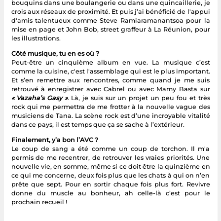
bouquins dans une boulangerie ou dans une quincaillerie, je
crois aux réseaux de proximité. Et puis j’ai bénéficié de l'appui
d'amis talentueux comme Steve Ramiaramanantsoa pour la
mise en page et John Bob, street graffeur à La Réunion, pour
les illustrations.
Côté musique, tu en es où ?
Peut-être un cinquième album en vue. La musique c’est
comme la cuisine, c'est l'assemblage qui est le plus important.
Et s’en remettre aux rencontres, comme quand je me suis
retrouvé à enregistrer avec Cabrel ou avec Mamy Basta sur
« Vazaha’s Gasy »
. Là, je suis sur un projet un peu fou et très
rock qui me permettra de me frotter à la nouvelle vague des
musiciens de Tana. La scène rock est d’une incroyable vitalité
dans ce pays, il est temps que ça se sache à l’extérieur.
Finalement, y’a bon l’AVC ?
Le coup de sang a été comme un coup de torchon. Il m'a
permis de me recentrer, de retrouver les vraies priorités. Une
nouvelle vie, en somme, même si ce doit être la quinzième en
ce qui me concerne, deux fois plus que les chats à qui on n’en
prête que sept. Pour en sortir chaque fois plus fort. Revivre
donne du muscle au bonheur, ah celle-là c’est pour le
prochain recueil !