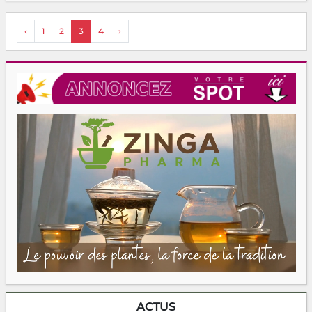
‹
1
2
3
4
›
ACTUS