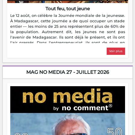
Tout feu, tout jeune
Le 12 août, on célèbre la Journée mondiale de la jeunesse.
À Madagascar, cette journée a de quoi occuper un stade
entier — les moins de 25 ans représentent plus de 60% de
la population. Autrement dit, les jeunes ne sont pas
l'avenir de Madagascar. Ils sont déjà le présent, et ils ont
l'air pressés. Dans l'entrepreneuriat, ils sont de plus en
plus nombreux à se lancer, à créer, à risquer — souvent
Voir plus
sans filet, souvent sans aide, mais toujours avec cette
énergie un peu folle qui fait qu'on se demande s'ils
dorment vraiment la nuit. En culture, les nouvelles sont
encore meilleures. Aina Rasamoelina vient de décrocher le
MAG NO MEDIA 27 - JUILLET 2026
Prix RFI Instrumental Afrique. Miangaly Elia rafle le Prix
Paritana 2026. Madagascar rayonne, et ce sont des mains
jeunes qui tiennent la torche. Alors oui, on pourrait
s'arrêter là, applaudir et rentrer chez soi satisfait. Mais ce
serait passer à côté d'une chose essentielle. La fougue, ça
brûle fort — et parfois, ça brûle vite. Une flamme sans
direction peut éclairer autant qu'elle peut consumer. C'est
là que les aînés entrent en scène — pas pour reprendre le
gouvernail, mais pour montrer où sont les récifs. Les jeunes
ont la force, les vieux ont l'expérience, comme on dit. Ce
n'est pas un combat de générations — c'est une question
d'équipage. Partagez vos réussites, mais aussi vos échecs.