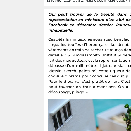
12 février 2024 // Arts Plastiques // 7336 vues // N
Qui peut trouver de la beauté dans un
représentation en miniature d’un abri de
Facebook en décembre dernier. Pourquoi
inhabituelle.
Ces détails minuscules nous absorbent facile
linge, les touffes d’herbe ça et là. Un ob
vêtements en train de sécher. Et tout ça tie
détail à l’IST Ampasampito (Institut Supér
fait des maquettes, c’est la repré- sentation
dépasse d’un millimètre, il jette. » Mai
(dessin, sketch, peinture), cette rigueur dan
choisi le diorama pour concilier ces disci
Pour le diorama, c’est plutôt de l’art. C
peut toucher en trois dimensions. On a r
découpage, pliage. »