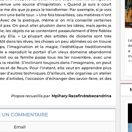
enue une source d’inspiration. « Quand je suis à court
 je me dis que je peux le transformer. Par exemple, si je vois
ir une belle tour. » Une fois travaillées, ces matières n’ont
 « Avec de la pratique, même si on m’a conseillé certaines
t pas. On peut aller plusloin dans les idées, mais après je
 vie, les objets ne se contentent passeulement d’être fidèles
ngaly Elia. « La plupart des artistes de diorama sont très
Le
 plutôt dans les rêves, les choses un peu abîmées où on trouve
de
s, l’imagination et la magie, l’esthétique traditionnelle
a
lle a reproduit le portail d’un vieux domaine abandonné
m
it où sa famille passe tous les 1er novembre, avec une
de
 réalité. S’inclinant toujours dans l’imaginaire, on peut
ne
s et de fleurs. Pour l’instant, elle veut en apprendre plus
dé
iser d’autres techniques. D’ailleurs, elle organise un atelier
l'
’artistes, l’occasion d’échanger des savoir-faire, et des
no
so
to
Propos recueillis par
Mpihary Razafindrabezandrina
f
vr
s
R UN COMMENTAIRE
vi
Af
2
Email
ma