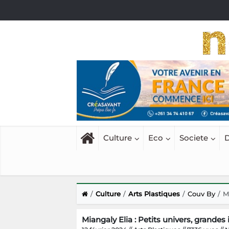
Culture
Eco
Societe
D
Culture
Arts Plastiques
Couv By
M
Miangaly Elia : Petits univers, grandes