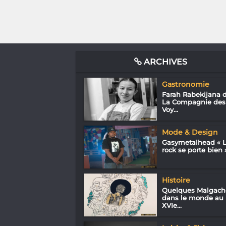
ARCHIVES
Gastronomie
Farah Rabekijana 
La Compagnie des
Voy...
Mode & Design
Gasymetalhead « 
rock se porte bien 
Histoire
Quelques Malgach
dans le monde au
XVIe...