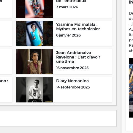
el
de l’entre-deux
I
3 mars 2026
D
d
– 
Yasmine Fidimalala :
Mythes en technicolor
A
It
6 janvier 2026
p
R
c
Jean Andrianaivo
a
Ravelona : L’art d’avoir
m
une âme
fa
16 novembre 2025
es
no :
Diary Nomanina
14 septembre 2025