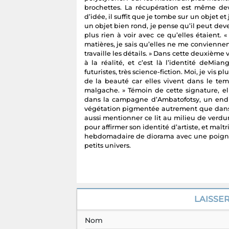
brochettes. La récupération est même dev
d’idée, il suffit que je tombe sur un objet et
un objet bien rond, je pense qu’il peut deven
plus rien à voir avec ce qu’elles étaient.
matières, je sais qu’elles ne me conviennen
travaille les détails. » Dans cette deuxième
à la réalité, et c’est là l’identité deMia
futuristes, très science-fiction. Moi, je vis
de la beauté car elles vivent dans le temp
malgache. » Témoin de cette signature, e
dans la campagne d’Ambatofotsy, un endro
végétation pigmentée autrement que dans la
aussi mentionner ce lit au milieu de verdure
pour affirmer son identité d’artiste, et maîtr
hebdomadaire de diorama avec une poignée d
petits univers.
LAISSE
Nom