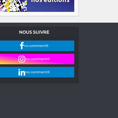
NOUS SUIVRE
no comment®
no comment®
no comment®