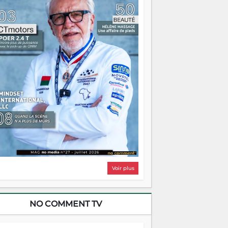
i, on pourrait s'arrêter là, applaudir et
ntrer chez soi satisfait. Mais ce serait
asser à côté d'une chose essentielle. La
ugue, ça brûle fort — et parfois, ça brûle
ite. Une flamme sans direction peut
lairer autant qu'elle peut consumer. C'est
à que les aînés entrent en scène — pas
our reprendre le gouvernail, mais pour
ntrer où sont les récifs. Les jeunes ont la
rce, les vieux ont l'expérience, comme on
t. Ce n'est pas un combat de générations
 c'est une question d'équipage. Partagez
s réussites, mais aussi vos échecs. Surtout
os échecs, d'ailleurs — ils enseignent
ieux que n'importe quel manuel. À
dagascar, la barque avance. Il faut juste
'assurer que tout le monde rame dans le
ême sens.
Voir plus
NO COMMENT TV