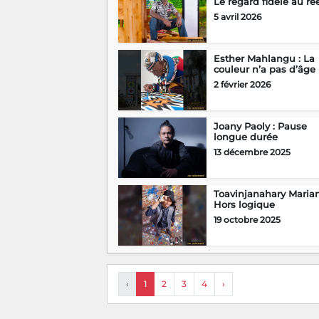
Le regard fidèle au ré
5 avril 2026
Esther Mahlangu : La
couleur n’a pas d’âge
2 février 2026
Joany Paoly : Pause
longue durée
13 décembre 2025
Toavinjanahary Marian
Hors logique
19 octobre 2025
‹
1
2
3
4
›