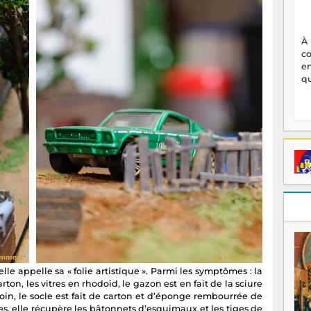
À
c
en
qu
lle appelle sa « folie artistique ». Parmi les symptômes : la
ton, les vitres en rhodoïd, le gazon est en fait de la sciure
in, le socle est fait de carton et d’éponge rembourrée de
es, elle récupère les bâtonnets d’esquimaux et les tiges de