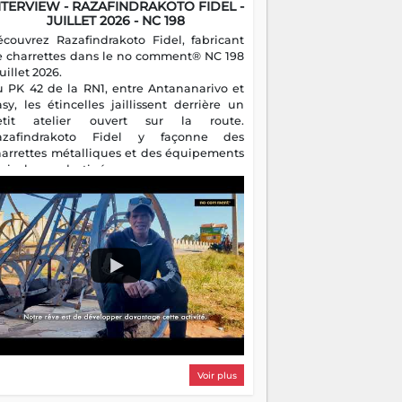
NTERVIEW - RAZAFINDRAKOTO FIDEL -
JUILLET 2026 - NC 198
écouvrez Razafindrakoto Fidel, fabricant
e charrettes dans le no comment® NC 198
juillet 2026.
u PK 42 de la RN1, entre Antananarivo et
asy, les étincelles jaillissent derrière un
etit atelier ouvert sur la route.
azafindrakoto Fidel y façonne des
harrettes métalliques et des équipements
gricoles destinés aux campagnes
algaches. Héritier d'un savoir-faire
milial, il perpétue un métier discret mais
sentiel.
Voir plus