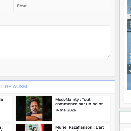
ou
re
p
fo
v
éc
l
p
mo
fo
di
—
vo
v
m
Ma
LIRE AUSSI
s
m
de
MoovMainty : Tout
commence par un point
14 mai 2026
 :
Muriel Razafiarison : L’art