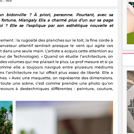
c : 169
 bidonville ? À priori, personne. Pourtant, avec sa
 fortune, Miangaly Elia a charmé plus d’un sur sa page
 ? Elle se l’explique par son esthétique nouvelle et
ment : la rugosité des planches sur le toit, la fine corde à
servateur attentif sentirait presque le vent qui agite ces
nt dans une seule main. L’artiste a acquis cette attention au
ieur de Technologie). « Quand on étudie l’architecture, on
 des volumes qui me plaisait le plus. Le prof mesure et si ça
s comme elle a toujours navigué entre plusieurs médiums
s l’architecture ne lui offrait plus assez de liberté. Elle a
plines. « Avec une maquette, on représente des dimensions.
’est toute une scène, c’est comme prendre une photo qu’on
ecours à destechniques différentes : peinture, couture,