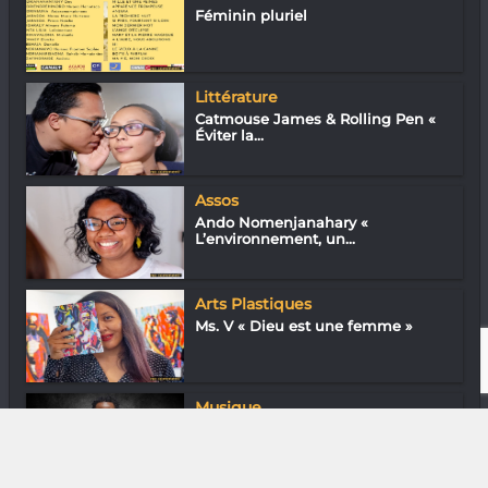
Féminin pluriel
Littérature
Catmouse James & Rolling Pen «
Éviter la...
Assos
Ando Nomenjanahary «
L’environnement, un...
Arts Plastiques
Ms. V « Dieu est une femme »
Musique
Balita Jaaly Marvin : Petit tour au
pays