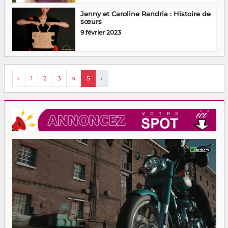
Jenny et Caroline Randria : Histoire de
sœurs
9 février 2023
‹
1
2
3
4
5
›