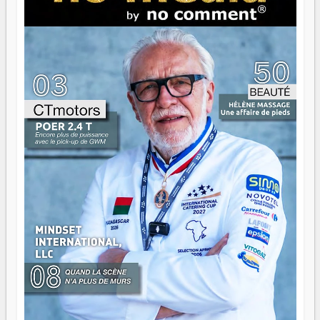
brûle fort — et parfois, ça brûle vite. Une flamme sans
direction peut éclairer autant qu'elle peut consumer. C'est
là que les aînés entrent en scène — pas pour reprendre le
gouvernail, mais pour montrer où sont les récifs. Les jeunes
ont la force, les vieux ont l'expérience, comme on dit. Ce
n'est pas un combat de générations — c'est une question
d'équipage. Partagez vos réussites, mais aussi vos échecs.
Surtout vos échecs, d'ailleurs — ils enseignent mieux que
n'importe quel manuel. À Madagascar, la barque avance.
Il faut juste s'assurer que tout le monde rame dans le
même sens.