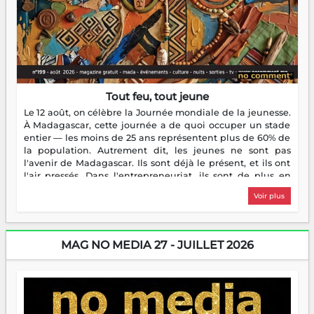
Tout feu, tout jeune
Le 12 août, on célèbre la Journée mondiale de la jeunesse.
À Madagascar, cette journée a de quoi occuper un stade
entier — les moins de 25 ans représentent plus de 60% de
la population. Autrement dit, les jeunes ne sont pas
l'avenir de Madagascar. Ils sont déjà le présent, et ils ont
l'air pressés. Dans l'entrepreneuriat, ils sont de plus en
plus nombreux à se lancer, à créer, à risquer — souvent
Voir plus
sans filet, souvent sans aide, mais toujours avec cette
énergie un peu folle qui fait qu'on se demande s'ils
dorment vraiment la nuit. En culture, les nouvelles sont
encore meilleures. Aina Rasamoelina vient de décrocher le
MAG NO MEDIA 27 - JUILLET 2026
Prix RFI Instrumental Afrique. Miangaly Elia rafle le Prix
Paritana 2026. Madagascar rayonne, et ce sont des mains
jeunes qui tiennent la torche. Alors oui, on pourrait
s'arrêter là, applaudir et rentrer chez soi satisfait. Mais ce
serait passer à côté d'une chose essentielle. La fougue, ça