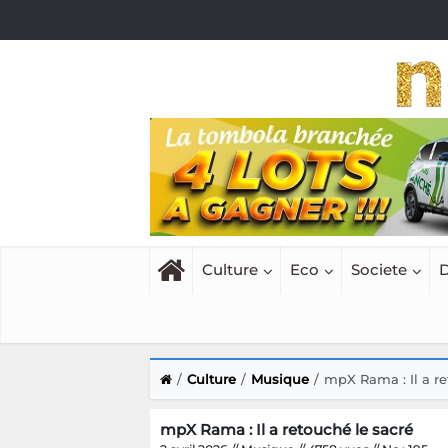
Culture
Eco
Societe
D
Culture
Musique
mpX Rama : Il a re
mpX Rama : Il a retouché le sacré