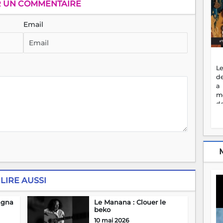
R UN COMMENTAIRE
Email
Le
de
a
m
de
ne
dé
l'
no
so
to
f
vr
LIRE AUSSI
s
vi
agna
Le Manana : Clouer le
Af
beko
2
ma
10 mai 2026