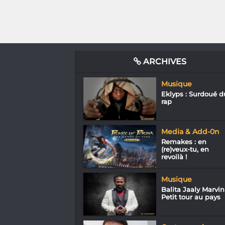
ARCHIVES
Musique
Eklyps : Surdoué d
rap
Media & Add-0n
Remakes : en
(re)veux-tu, en
revoilà !
Musique
Balita Jaaly Marvin 
Petit tour au pays