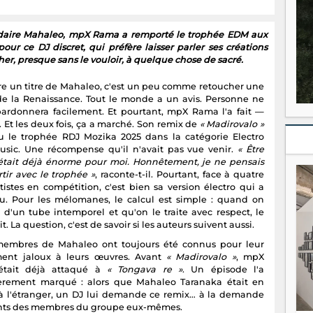
ndaire Mahaleo, mpX Rama a remporté le trophée EDM aux
ur ce DJ discret, qui préfère laisser parler ses créations
er, presque sans le vouloir, à quelque chose de sacré.
e un titre de Mahaleo, c'est un peu comme retoucher une
de la Renaissance. Tout le monde a un avis. Personne ne
pardonnera facilement. Et pourtant, mpX Rama l'a fait —
. Et les deux fois, ça a marché. Son remix de
« Madirovalo »
lu le trophée RDJ Mozika 2025 dans la catégorie Electro
sic. Une récompense qu'il n'avait pas vue venir.
« Être
tait déjà énorme pour moi. Honnêtement, je ne pensais
tir avec le trophée »
, raconte-t-il. Pourtant, face à quatre
tistes en compétition, c'est bien sa version électro qui a
u. Pour les mélomanes, le calcul est simple : quand on
 d'un tube intemporel et qu'on le traite avec respect, le
it. La question, c'est de savoir si les auteurs suivent aussi.
membres de Mahaleo ont toujours été connus pour leur
ent jaloux à leurs œuvres. Avant
« Madirovalo »
, mpX
était déjà attaqué à
« Tongava re »
. Un épisode l'a
ièrement marqué : alors que Mahaleo Taranaka était en
à l'étranger, un DJ lui demande ce remix… à la demande
nts des membres du groupe eux-mêmes.