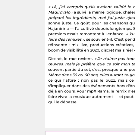
« Là, j'ai compris qu'ils avaient validé le 
Madirovalo »
a suivi la même logique, chale
préparé les ingrédients, moi j'ai juste ajo
sonne juste. Ce goût pour les chansons 
Hajanirina — l'a cultivé depuis longtemps. S'
premiers essais remontent à l'enfance.
« J'
faire des remixes »
, se souvient-il. C'est pe
réinvente : mix live, productions créative
boom de visibilité en 2020, discret mais réel
Discret, le mot revient.
« Je n'aime pas tro
œuvres, mais je préfère que ce soit mon tra
souvent partie du set, c'est presque une p
Même dans 30 ou 60 ans, elles auront toujou
ce qui l'attire : non pas le buzz, mais ce
s'impliquer dans des événements hors d'Ant
déjà en cours. Pour mpX Rama, le remix n'e
faire vivre la musique autrement — et peut-ê
qui le dépasse.