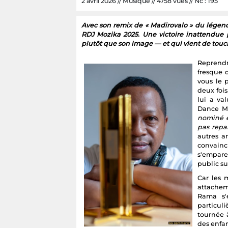
2 avril 2026 // Musique // 4758 vues // Nc : 195
Avec son remix de « Madirovalo » du lége
RDJ Mozika 2025. Une victoire inattendue po
plutôt que son image — et qui vient de touch
Reprendr
fresque 
vous le 
deux fois
lui a va
Dance Mu
nominé é
pas repar
autres ar
convainc
s'empare
public su
Car les 
attachem
Rama s'
particul
tournée 
des enfa