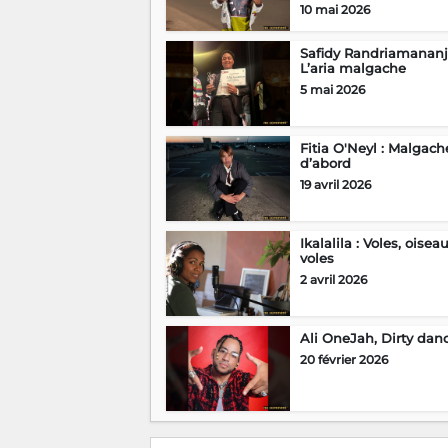
10 mai 2026
Safidy Randriamananja
L’aria malgache
5 mai 2026
Fitia O'Neyl : Malgach
d’abord
19 avril 2026
Ikalalila : Voles, oiseau
voles
2 avril 2026
Ali OneJah, Dirty dan
20 février 2026