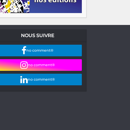
NOUS SUIVRE
no comment®
no comment®
no comment®