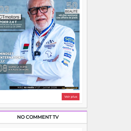
i, on pourrait s'arrêter là, applaudir et
ntrer chez soi satisfait. Mais ce serait
asser à côté d'une chose essentielle. La
ugue, ça brûle fort — et parfois, ça brûle
ite. Une flamme sans direction peut
lairer autant qu'elle peut consumer. C'est
à que les aînés entrent en scène — pas
our reprendre le gouvernail, mais pour
ntrer où sont les récifs. Les jeunes ont la
rce, les vieux ont l'expérience, comme on
t. Ce n'est pas un combat de générations
 c'est une question d'équipage. Partagez
s réussites, mais aussi vos échecs. Surtout
os échecs, d'ailleurs — ils enseignent
ieux que n'importe quel manuel. À
dagascar, la barque avance. Il faut juste
'assurer que tout le monde rame dans le
ême sens.
Voir plus
NO COMMENT TV