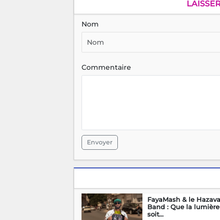
LAISSE
Nom
Commentaire
Envoyer
FayaMash & le Hazav
Band : Que la lumière
soit...