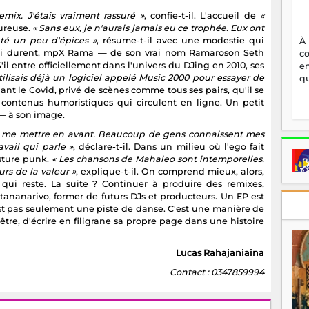
remix. J'étais vraiment rassuré »
, confie-t-il. L'accueil de
«
ureuse.
« Sans eux, je n'aurais jamais eu ce trophée. Eux ont
uté un peu d'épices »
, résume-t-il avec une modestie qui
À
qui durent, mpX Rama — de son vrai nom Ramaroson Seth
c
il entre officiellement dans l'univers du DJing en 2010, ses
en
utilisais déjà un logiciel appelé Music 2000 pour essayer de
qu
ndant le Covid, privé de scènes comme tous ses pairs, qu'il se
s, contenus humoristiques qui circulent en ligne. Un petit
 — à son image.
p me mettre en avant. Beaucoup de gens connaissent mes
vail qui parle »
, déclare-t-il. Dans un milieu où l'ego fait
osture punk.
« Les chansons de Mahaleo sont intemporelles.
rs de la valeur »
, explique-t-il. On comprend mieux, alors,
 qui reste. La suite ? Continuer à produire des remixes,
ananarivo, former de futurs DJs et producteurs. Un EP est
st pas seulement une piste de danse. C'est une manière de
tre, d'écrire en filigrane sa propre page dans une histoire
Lucas Rahajaniaina
Contact : 0347859994