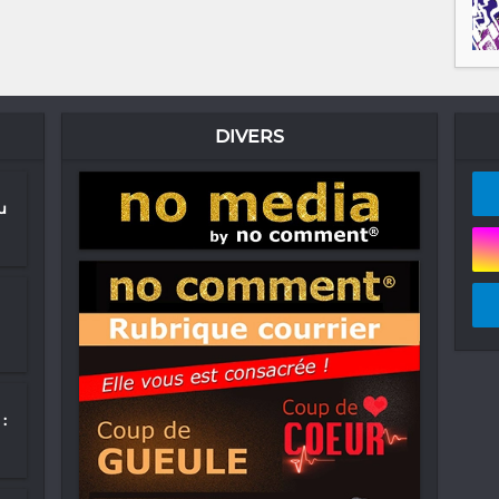
DIVERS
u
: