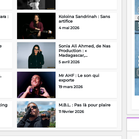
ou
re
p
ra :
Koloina Sandrinah : Sans
fo
artifice
v
4 mai 2026
éc
l
p
e
Sonia Ali Ahmed, de Nas
mo
Production : «
fo
Madagascar,...
di
5 avril 2026
—
vo
,
Mr AHF : Le son qui
v
exporte
m
19 mars 2026
Ma
s
m
cing
M.B.L. : Pas là pour plaire
11 février 2026