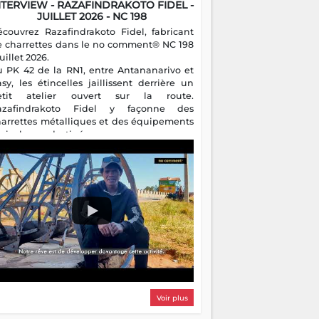
NTERVIEW - RAZAFINDRAKOTO FIDEL -
JUILLET 2026 - NC 198
écouvrez Razafindrakoto Fidel, fabricant
e charrettes dans le no comment® NC 198
juillet 2026.
u PK 42 de la RN1, entre Antananarivo et
asy, les étincelles jaillissent derrière un
etit atelier ouvert sur la route.
azafindrakoto Fidel y façonne des
harrettes métalliques et des équipements
gricoles destinés aux campagnes
algaches. Héritier d'un savoir-faire
milial, il perpétue un métier discret mais
sentiel.
Voir plus