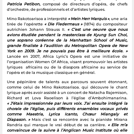
Patricia Petibon
,
composé de directeurs d’opéra, de chefs
d’orchestre, de professionnels et d’artistes lyriques.
Mino Rakotoarisoa a interprété
« Mein Herr Marquis »
, une aria
tirée de l’opérette
« Die Fledermaus »
(1874) du compositeur
autrichien Johann Strauss II.
« C’est une oeuvre que nous
avions étudiée pendant la masterclass de Kyung Sun Choi,
une soprano coréenne de la Manhattan School of Music,
grande finaliste à l’audition du Metropolitan Opera de New
York en 2009. Je ne pouvais pas être à meilleure école. »
Lancée en 2007, Africa Lyric’s Opera est une initiative de
l’organisation Women Of Africa, visant promouvoir les artistes
lyriques africains ou de la diaspora africaine au service de
l’opéra et de la musique classique en général.
Une pépinière de talents aux parcours souvent étonnant,
comme celui de Mino Rakotoarisoa. qui découvre le chant
lyrique après avoir assisté à un concert de Natacha Rajemison,
Richard et Lova Raoelison à l’église d’Ambohimanarina.
« J’étais impressionnée par leurs voix. J’ai ensuite intégré la
chorale de l’église, puis différents ensembles vocaux privés
comme Maestria, Lyrica Icanto, Chœur Miangaly et
Diapason. »
Mais c’est sa rencontre avec la pianiste Mirana
Randria qui marque le vrai début de sa carrière.
« Elle m’a
convaincue de la suivre à l’Anglican Music Institute où elle