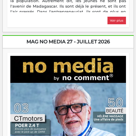
la population. Autrement dit, les jeunes ne sont pas
l'avenir de Madagascar. Ils sont déjà le présent, et ils ont
l'air pressés. Dans l'entrepreneuriat, ils sont de plus en
plus nombreux à se lancer, à créer, à risquer — souvent
Voir plus
sans filet, souvent sans aide, mais toujours avec cette
énergie un peu folle qui fait qu'on se demande s'ils
dorment vraiment la nuit. En culture, les nouvelles sont
encore meilleures. Aina Rasamoelina vient de décrocher le
MAG NO MEDIA 27 - JUILLET 2026
Prix RFI Instrumental Afrique. Miangaly Elia rafle le Prix
Paritana 2026. Madagascar rayonne, et ce sont des mains
jeunes qui tiennent la torche. Alors oui, on pourrait
s'arrêter là, applaudir et rentrer chez soi satisfait. Mais ce
serait passer à côté d'une chose essentielle. La fougue, ça
brûle fort — et parfois, ça brûle vite. Une flamme sans
direction peut éclairer autant qu'elle peut consumer. C'est
là que les aînés entrent en scène — pas pour reprendre le
gouvernail, mais pour montrer où sont les récifs. Les jeunes
ont la force, les vieux ont l'expérience, comme on dit. Ce
n'est pas un combat de générations — c'est une question
d'équipage. Partagez vos réussites, mais aussi vos échecs.
Surtout vos échecs, d'ailleurs — ils enseignent mieux que
n'importe quel manuel. À Madagascar, la barque avance.
Il faut juste s'assurer que tout le monde rame dans le
même sens.