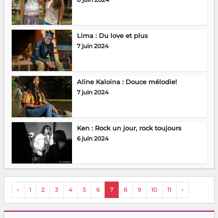
Lima : Du love et plus
7 juin 2024
Aline Kaloina : Douce mélodie!
7 juin 2024
Ken : Rock un jour, rock toujours
6 juin 2024
‹
1
2
3
4
5
6
7
8
9
10
11
›