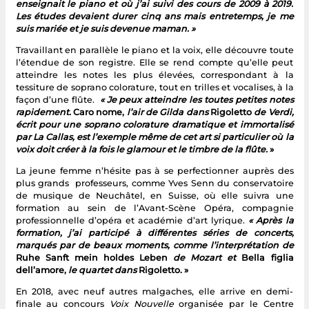
enseignait le piano et où j’ai suivi des cours de 2009 à 2019.
Les études devaient durer cinq ans mais entretemps, je me
suis mariée et je suis devenue maman. »
Travaillant en parallèle le piano et la voix, elle découvre toute
l’étendue de son registre. Elle se rend compte qu’elle peut
atteindre les notes les plus élevées, correspondant à la
tessiture de soprano colorature, tout en trilles et vocalises, à la
façon d’une flûte.
« Je peux atteindre les toutes petites notes
rapidement.
Caro nome,
l’air de Gilda dans
Rigoletto
de Verdi,
écrit pour une soprano colorature dramatique et
immortalisé
par La Callas, est l’exemple même de cet art si particulier où la
voix doit créer à la fois le glamour et le timbre de la flûte.
»
La jeune femme n’hésite pas à se perfectionner auprès des
plus grands professeurs, comme Yves Senn du conservatoire
de musique de Neuchâtel, en Suisse, où elle suivra une
formation au sein de l’Avant-Scène Opéra, compagnie
professionnelle d’opéra et académie d’art lyrique.
« Après la
formation, j’ai participé à différentes séries de concerts,
marqués par de beaux moments, comme l’interprétation de
Ruhe Sanft mein holdes Leben
de Mozart et
Bella figlia
dell’amore,
le quartet dans
Rigoletto. »
En 2018, avec neuf autres malgaches, elle arrive en demi-
finale au concours
Voix Nouvelle
organisée par le Centre