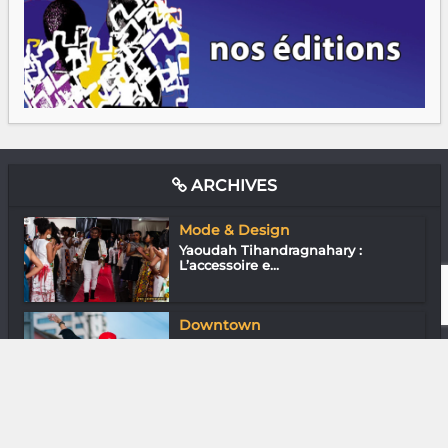
ARCHIVES
Mode & Design
Yaoudah Tihandragnahary :
L’accessoire e...
Downtown
En ville avec DJ Bradih
Downtown
En ville avec Larissa Raheriniaina