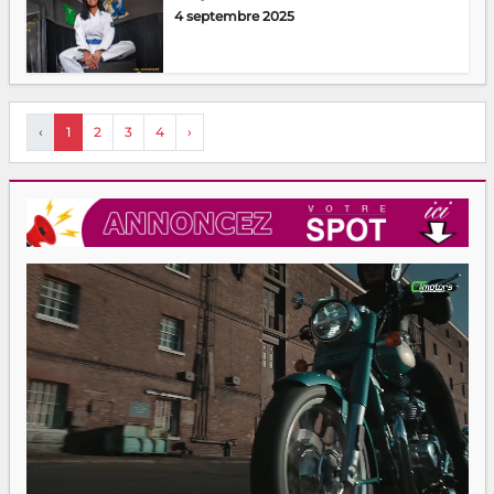
4 septembre 2025
‹
1
2
3
4
›