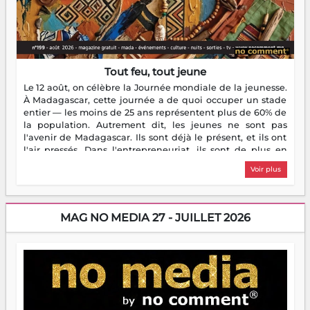
Tout feu, tout jeune
Le 12 août, on célèbre la Journée mondiale de la jeunesse.
À Madagascar, cette journée a de quoi occuper un stade
entier — les moins de 25 ans représentent plus de 60% de
la population. Autrement dit, les jeunes ne sont pas
l'avenir de Madagascar. Ils sont déjà le présent, et ils ont
l'air pressés. Dans l'entrepreneuriat, ils sont de plus en
plus nombreux à se lancer, à créer, à risquer — souvent
Voir plus
sans filet, souvent sans aide, mais toujours avec cette
énergie un peu folle qui fait qu'on se demande s'ils
dorment vraiment la nuit. En culture, les nouvelles sont
encore meilleures. Aina Rasamoelina vient de décrocher le
MAG NO MEDIA 27 - JUILLET 2026
Prix RFI Instrumental Afrique. Miangaly Elia rafle le Prix
Paritana 2026. Madagascar rayonne, et ce sont des mains
jeunes qui tiennent la torche. Alors oui, on pourrait
s'arrêter là, applaudir et rentrer chez soi satisfait. Mais ce
serait passer à côté d'une chose essentielle. La fougue, ça
brûle fort — et parfois, ça brûle vite. Une flamme sans
direction peut éclairer autant qu'elle peut consumer. C'est