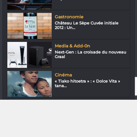
Gastronomie
Château Le Sèpe Cuvée initiale
2012 : Un...
Media & Add-0n
Next-Gen : La croisade du nouveau
Graal
Cinéma
« Tiako hitoetra » : « Dolce Vita »
tana...
Gastronomie
Chef Richard de La Petite Brasserie