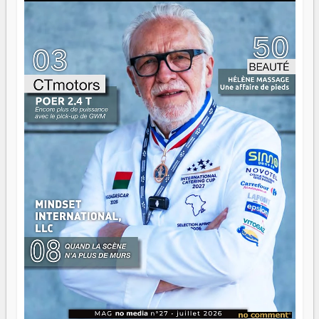
là que les aînés entrent en scène — pas pour reprendre le
gouvernail, mais pour montrer où sont les récifs. Les jeunes
ont la force, les vieux ont l'expérience, comme on dit. Ce
n'est pas un combat de générations — c'est une question
d'équipage. Partagez vos réussites, mais aussi vos échecs.
Surtout vos échecs, d'ailleurs — ils enseignent mieux que
n'importe quel manuel. À Madagascar, la barque avance.
Il faut juste s'assurer que tout le monde rame dans le
même sens.